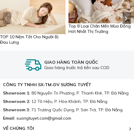
1.1. Tencel – Sợi vải chất lượng từ thiên nhiên
Tencel (hay Lyocell) là loại sợi sinh học được sản xuất từ
bột gỗ của cây bạch đàn, khuynh diệp, sồi... thông qua quy
Top 8 Loại Chăn Mền Mùa Đông
trình khép kín thân thiện với môi trường.
Hót Nhất Thị Trường
TOP 10 Nệm Tốt Cho Người Bị
Đau Lưng
GIAO HÀNG TOÀN QUỐC
Giao hàng trước trả tiền sau COD
CÔNG TY TNHH SX-TM-DV SƯƠNG TUYẾT
Showroom 1:
80 Nguyễn Tri Phương, P. Thanh Khê, TP. Đà Nẵng
Showroom 2:
12 Tô Hiệu, P. Hòa Khánh, TP. Đà Nẵng
Showroom 3:
71 Trương Quốc Dụng, P. Sơn Trà, TP. Đà Nẵng
Email:
suongtuyet.com@gmail.com
Chất liệu sợi tencel làm bề mặt vải luôn mềm mịn.
VỀ CHÚNG TÔI