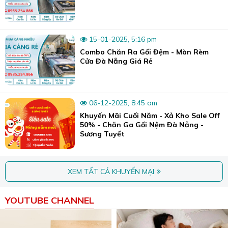
15-01-2025, 5:16 pm
Combo Chăn Ra Gối Đệm - Màn Rèm
Cửa Đà Nẵng Giá Rẻ
06-12-2025, 8:45 am
Khuyến Mãi Cuối Năm - Xả Kho Sale Off
50% - Chăn Ga Gối Nệm Đà Nẵng -
Sương Tuyết
Bộ chăn ga gối Tencel cotton 100+ mẫu đa dạng siêu mát.
1. Tencel Cotton: Sự kết hợp 2 chất liệu hoàn
XEM TẤT CẢ KHUYẾN MẠI
hảo
Chăn ga Tencel Cotton là sự hòa quyện tuyệt vời giữa hai
YOUTUBE CHANNEL
loại sợi tự nhiên và bán tự nhiên, mang đến những đặc
tính vượt trội mà ít chất liệu nào có được: