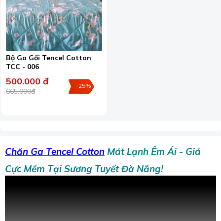
Bộ Ga Gối Tencel Cotton
TCC - 006
500.000 đ
-25%
665.000đ
Chăn Ga Tencel Cotton
Mát Lạnh Êm Ái - Giá
Cực Mềm Tại Sương Tuyết Đà Nẵng!