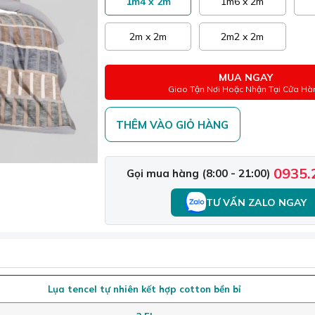
1m4 x 2m
1m6 x 2m
2m x 2m
2m2 x 2m
MUA NGAY
Giao Tận Nơi Hoặc Nhận Tại Cửa Hà
THÊM VÀO GIỎ HÀNG
0935.
Gọi mua hàng (8:00 - 21:00)
TƯ VẤN ZALO NGAY
Lụa tencel tự nhiên kết hợp cotton bền bỉ