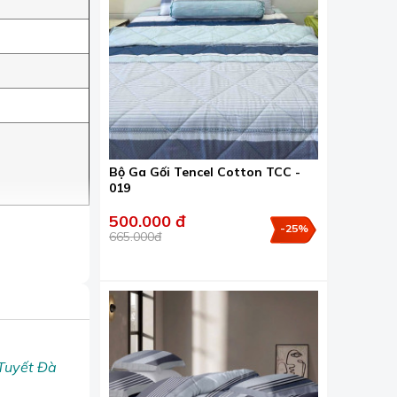
Bộ Ga Gối Tencel Cotton TCC -
019
500.000 đ
-25%
665.000đ
 Tuyết Đà