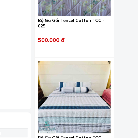
Bộ Ga Gối Tencel Cotton TCC -
025
500.000 đ
 rỗng giúp
g
Bộ Ga Gối Tencel Cotton TCC -