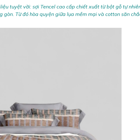
liệu tuyệt vời: sợi Tencel cao cấp chiết xuất từ bột gỗ tự nhi
ông gòn. Từ đó hòa quyện giữa lụa mềm mại và cotton săn ch