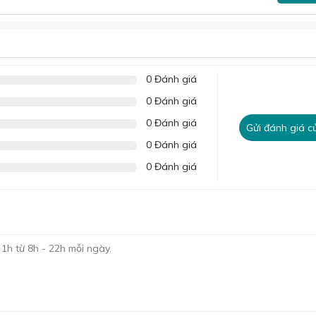
ướt trên da, mang lại cảm giác thoải mái tối đa.
a không chỉ giữ được độ mềm mại mà còn tăng cường độ bền, 
0 Đánh giá
0 Đánh giá
0 Đánh giá
Gửi đánh giá c
0 Đánh giá
0 Đánh giá