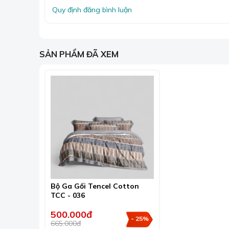
Quy định đăng bình luận
Sản phẩm 
SẢN PHẨM ĐÃ XEM
Thấm hút ẩm vượt trội & kháng khuẩn tự nh
Tencel có khả năng hút ẩm gấp 2-3 lần cotton, k
khô thoáng, hạn chế sự phát triển của vi khuẩn
Bộ Ga Gối Tencel Cotton
TCC - 036
500.000đ
- 25%
665.000đ