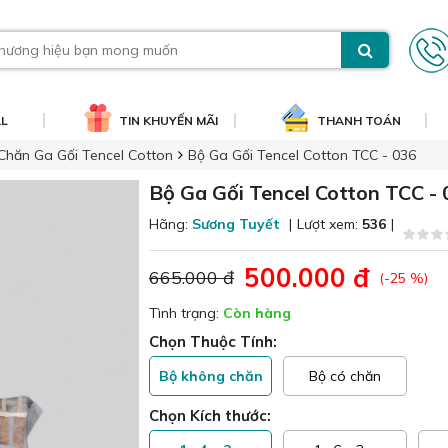
AL
TIN KHUYẾN MÃI
THANH TOÁN
Chăn Ga Gối Tencel Cotton
Bộ Ga Gối Tencel Cotton TCC - 036
Bộ Ga Gối Tencel Cotton TCC -
Hãng:
Sương Tuyết
|
Lượt xem:
536
|
500.000 đ
665.000 đ
(-25 %)
Tình trạng:
Còn hàng
Chọn Thuộc Tính:
Bộ không chăn
Bộ có chăn
Chọn Kích thước: