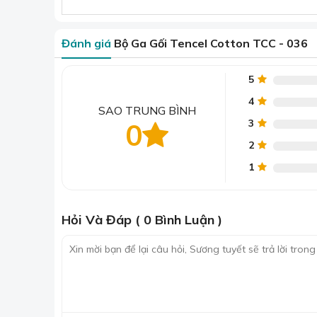
Mềm mại như lụa, săn chắc hơn cotton:
Bề mặt vải Tencel vô cùng mềm mượt, nhẹ nhàng l
Đánh giá
Bộ Ga Gối Tencel Cotton TCC - 036
Đặc biệt, nhờ sự pha trộn với Cotton, bộ chăn g
và giữ form dáng tốt hơn sau nhiều lần giặt.
5
4
SAO TRUNG BÌNH
3
0
2
1
Hỏi Và Đáp ( 0 Bình Luận )