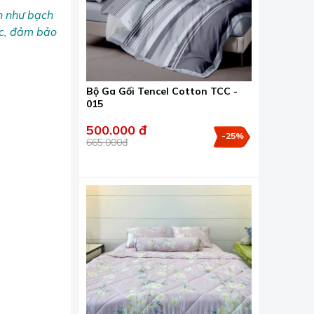
ên như bạch
ắc, đảm bảo
Bộ Ga Gối Tencel Cotton TCC -
015
500.000 đ
-25%
665.000đ