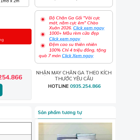
1m8 x 2m
Bộ Chăn Ga Gối "Vải cực
mát, nằm cực êm" Chào
Xuân 2026.
Click xem ngay
1000+ Mẫu rèm cửa đẹp
Click xem ngay
ng
Đệm cao su thiên nhiên
100% Chỉ 4 triệu đồng, tặng
quà 7 món
Click Xem ngay
NHẬN MAY CHĂN GA THEO KÍCH
254.866
THƯỚC YÊU CẦU
HOTLINE
0935.254.866
Sản phẩm tương tự