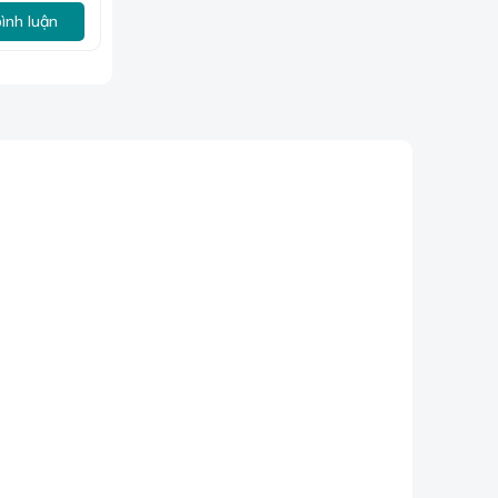
bình luận
 sạch sẽ và