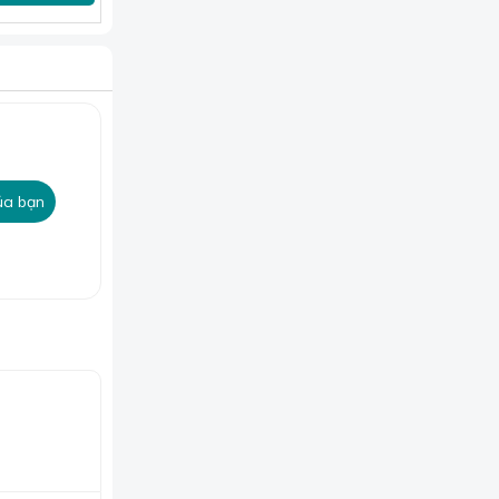
chống co rút
ủa bạn