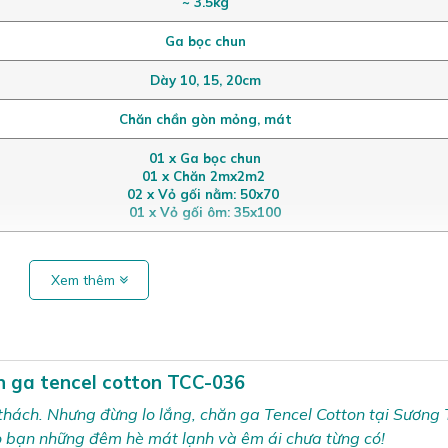
~ 3.5kg
Ga bọc chun
Dày 10, 15, 20cm
Chăn chần gòn mỏng, mát
01 x Ga bọc chun
01 x Chăn 2mx2m2
02 x Vỏ gối nằm: 50x70
01 x Vỏ gối ôm: 35x100
Xem thêm
n ga tencel cotton TCC-036
thách. Nhưng đừng lo lắng, chăn ga Tencel Cotton tại Sương
o bạn những đêm hè mát lạnh và êm ái chưa từng có!