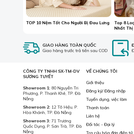
TOP 10 Nệm Tốt Cho Người Bị Đau Lưng
Top 8 Lo
Nhất Thị
GIAO HÀNG TOÀN QUỐC
Giao hàng trước trả tiền sau COD
Đ
CÔNG TY TNHH SX-TM-DV
VỀ CHÚNG TÔI
SƯƠNG TUYẾT
Giới thiệu
Showroom 1:
80 Nguyễn Tri
Đăng ký/ Đăng nhập
Phương, P. Thanh Khê, TP. Đà
Nẵng
Tuyển dụng, việc làm
Showroom 2:
12 Tô Hiệu, P.
Thanh toán
Hòa Khánh, TP. Đà Nẵng
1.1. Lá Rèm 
Liên hệ
Showroom 3:
71 Trương
Đối tác - Đại lý
Chất liệu:
Quốc Dụng, P. Sơn Trà, TP. Đà
Nẵng
Tra cứu hóa đơn điện tử