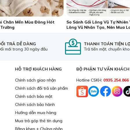
ại Chăn Mền Mùa Đông Hót
So Sánh Gối Lông Vũ Tự Nhiên 
 Trường
Lông Vũ Nhân Tạo, Nên Mua L
ĐỔI TRẢ DỄ DÀNG
THANH TOÁN TIỆN LỢ
ổi mới trong 30 ngày đầu
Trả tiền mặt, chuyển kh
HỖ TRỢ KHÁCH HÀNG
BỘ PHẬN TƯ VẤN KHÁC
Chính sách giao nhận
Hotline CSKH:
0935.254.866
Chính sách đổi trả sản phẩm
Chính sách bảo mật
Sự linh hoạt của rèm lá dọc là khi có thể xoay lật và ké
Chính sách bảo hành
(Lá Mành)
Hướng dẫn mua hàng
Mua trả góp thẻ tín dụng
Bằng khen + Chứng nhận