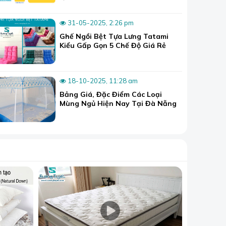
31-05-2025, 2:26 pm
Ghế Ngồi Bệt Tựa Lưng Tatami
Kiểu Gấp Gọn 5 Chế Độ Giá Rẻ
18-10-2025, 11:28 am
Bảng Giá, Đặc Điểm Các Loại
Mùng Ngủ Hiện Nay Tại Đà Nẵng
cuốn hút này!.
đa dạng của sản phẩm
rèm lá dọc
thông
m cửa chắc chắn, bền bỉ và dễ dàng sử dụng.