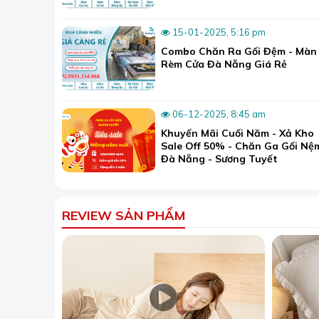
15-01-2025, 5:16 pm
Combo Chăn Ra Gối Đệm - Màn
Rèm Cửa Đà Nẵng Giá Rẻ
06-12-2025, 8:45 am
Khuyến Mãi Cuối Năm - Xả Kho
Sale Off 50% - Chăn Ga Gối Nệ
Đà Nẵng - Sương Tuyết
Hãy cùng khá
minh này!
REVIEW SẢN PHẨM
1. Cấu Tạ
Rèm lá dọc cản 