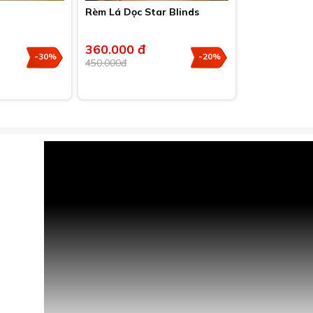
Rèm Lá Dọc Star Blinds
360.000 đ
-30%
-20%
450.000đ