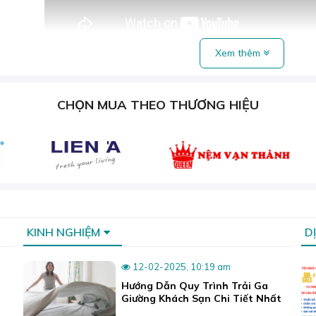
Xem thêm
Video tham khảo rèm lá dọc.
ọc Cản Sáng, Cách Nhiệt: Giải Pháp 
CHỌN MUA THEO THƯƠNG HIỆU
hay còn gọi là rèm sáo dọc, rèm lá lật, rèm lá sách, rè
ếm một giải pháp rèm cửa vừa có khả năng cản sáng, 
inh hoạt, chất liệu cao cấp và khả năng điều chỉnh á
hấn thẩm mỹ cho mọi không gian.
KINH NGHIỆM
D
12-02-2025, 10:19 am
Hướng Dẫn Quy Trình Trải Ga
Giường Khách Sạn Chi Tiết Nhất