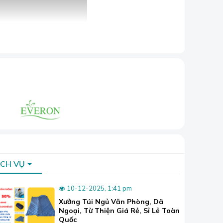
Hoàn Hảo Cho Mọi Không Gian
m lật dọc, rèm dọc, chính là lựa chọn hoàn
cách nhiệt vượt trội.
nh sáng tuyệt vời, không chỉ che chắn mà
ỊCH VỤ
10-12-2025, 1:41 pm
Xưởng Túi Ngủ Văn Phòng, Dã
Ngoại, Từ Thiện Giá Rẻ, Sỉ Lẻ Toàn
Quốc