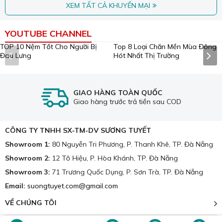
XEM TẤT CẢ KHUYẾN MẠI
YOUTUBE CHANNEL
Gối đa dạng mẫu mã và giá cả.
TOP 10 Nệm Tốt Cho Người Bị
Top 8 Loại Chăn Mền Mùa Đông
Hiện nay, gối có các loại như gối tựa đầu,
gối cổ
,
gối ôm
,
Đau Lưng
Hót Nhất Thị Trường
gối tựa vuông
,
gối ôm bà bầu
,
gối trẻ em
... đáp ứng đầy đủ
nhu cầu của người sử dụng bằng chất liệu và cấu tạo chức
năng riêng của mình.
GIAO HÀNG TOÀN QUỐC
2. Vai trò của gối đến chất lượng giấc ngủ:
Giao hàng trước trả tiền sau COD
Một chiếc
gối
không chỉ giúp nâng đỡ, tạo sự thoải mái
khi ngủ mà còn hỗ trợ cho phần cổ và vai gáy của bạn.
CÔNG TY TNHH SX-TM-DV SƯƠNG TUYẾT
Nếu mua và sử dụng gối kém chất lượng, ruột gối không đủ
Showroom 1:
80 Nguyễn Tri Phương, P. Thanh Khê, TP. Đà Nẵng
độ nâng so với độ cao của đầu thì sẽ khiến giấc ngủ
Showroom 2:
12 Tô Hiệu, P. Hòa Khánh, TP. Đà Nẵng
không thoải mái.
Showroom 3:
71 Trương Quốc Dụng, P. Sơn Trà, TP. Đà Nẵng
Email:
suongtuyet.com@gmail.com
VỀ CHÚNG TÔI