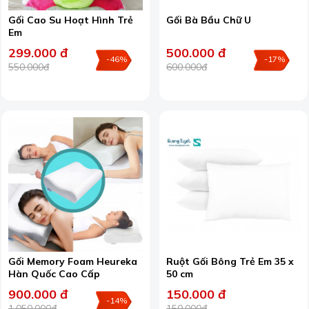
Gối Cao Su Hoạt Hình Trẻ
Gối Bà Bầu Chữ U
Em
299.000 đ
500.000 đ
-46%
-17%
550.000đ
600.000đ
Gối Memory Foam Heureka
Ruột Gối Bông Trẻ Em 35 x
Hàn Quốc Cao Cấp
50 cm
900.000 đ
150.000 đ
-14%
1.050.000đ
150.000đ