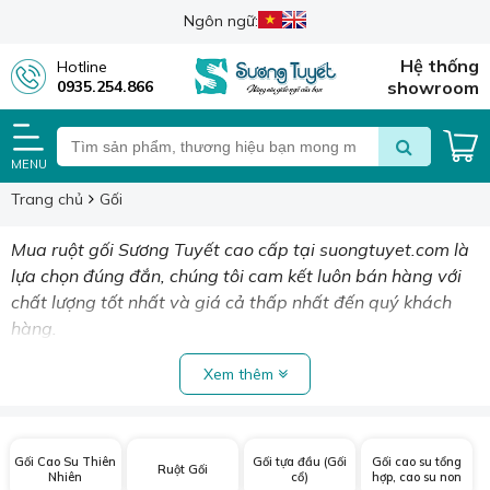
Ngôn ngữ:
Hệ thống
Hotline
0935.254.866
showroom
MENU
Trang chủ
Gối
Mua ruột gối Sương Tuyết cao cấp tại suongtuyet.com là
lựa chọn đúng đắn, chúng tôi cam kết luôn bán hàng với
chất lượng tốt nhất và giá cả thấp nhất đến quý khách
hàng.
Xem thêm
Gối Cao Su Thiên
Gối tựa đầu (Gối
Gối cao su tổng
Ruột Gối
Nhiên
cổ)
hợp, cao su non