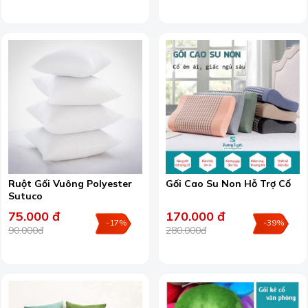
Ruột Gối Vuông Polyester
Gối Cao Su Non Hỗ Trợ Cổ
Sutuco
75.000 đ
170.000 đ
-17%
-39%
90.000đ
280.000đ