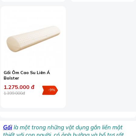
Gối Ôm Cao Su Liên Á
Bolster
1.275.000 đ
-9%
1.399.000đ
Gối
là một trong những vật dụng gắn liền mật
thiết với con người, có ảnh hưởng và bổ trợ rất