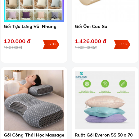
Gối Tựa Lưng Vải Nhung
Gối Ôm Cao Su
120.000 đ
1.426.000 đ
-20%
-11%
150.000đ
1.602.000đ
Gối Công Thái Học Massage
Ruột Gối Everon 5S 50 x 70