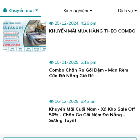
Khuyến mại
Kinh nghiệm
Dịch vụ
Sương Tuyết chuyên cung cấp toàn bộ gối trên thị trường.
25-12-2024, 4:26 pm
1. Cấu tạo của gối
KHUYẾN MÃI MUA HÀNG THEO COMBO
Gối được cấu tạo chủ yếu với 2 bộ phận là lớp vỏ gối làm
từ vải, thường là vải cotton và bên trong là ruột gối bằng
bông, lông vũ, foam hoặc cao su.
Ruột gối có tác dụng chủ đạo, nâng đỡ cho con người
15-01-2025, 5:16 pm
trong khi ngủ.
Combo Chăn Ra Gối Đệm - Màn Rèm
Cửa Đà Nẵng Giá Rẻ
06-12-2025, 8:45 am
Khuyến Mãi Cuối Năm - Xả Kho Sale Off
50% - Chăn Ga Gối Nệm Đà Nẵng -
Sương Tuyết