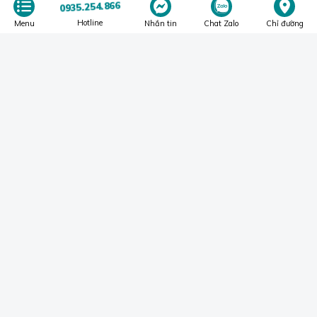
0935.254.866
HỖ TRỢ KHÁCH HÀNG
Hotline
Menu
Nhắn tin
Chat Zalo
Chỉ đường
BỘ PHẬN TƯ VẤN KHÁCH HÀNG
Hotline CSKH:
0935.254.866
Gối nâng niu đầu, cổ, gáy đem lại giấc ngủ ngon.
Từ đó, dễ dẫn đến tình trạng ngủ sai tư thế, dẫn đến khó
ngủ và ảnh hưởng đến đốt sống, vai gáy và cũng có thể
gây khó thở.
Ngoài ra, một người bệnh gặp vấn đề về xương khớp, đốt
sống cổ thì việc nằm gối nào là rất quan trọng. Nó có thể
tác động, hỗ trợ trong việc điều trị thoái hóa khớp, giảm
đau nếu được chọn lựa phù hợp.
3. Nên mua gối nào là tốt?
Một chiếc gối tốt không chỉ là một chiếc gối chất lượng,