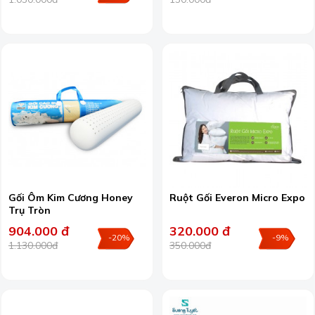
Gối Ôm Kim Cương Honey
Ruột Gối Everon Micro Expo
Trụ Tròn
904.000 đ
320.000 đ
-20%
-9%
1.130.000đ
350.000đ