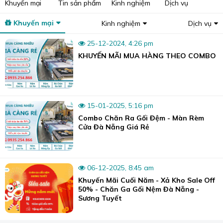
Khuyến mại
Tin sản phẩm
Kinh nghiệm
Dịch vụ
Khuyến mại
Kinh nghiệm
Dịch vụ
25-12-2024, 4:26 pm
KHUYẾN MÃI MUA HÀNG THEO COMBO
Sương Tuyết Đà Nẵng là tổng kho nệm đa dạng với hơn 100 dòng
nệm.
1. Các Loại Nệm Cao Su Phổ Biến tại
15-01-2025, 5:16 pm
Sương Tuyết Đà Nẵng
Combo Chăn Ra Gối Đệm - Màn Rèm
Cửa Đà Nẵng Giá Rẻ
Nệm cao su luôn là lựa chọn hàng đầu về chất lượng và sự
êm ái, được hàng triệu gia đình Việt Nam tin chọn qua
nhiều thập kỷ.
06-12-2025, 8:45 am
Với độ đàn hồi vượt trội, khả năng nâng đỡ cơ thể tối ưu
Khuyến Mãi Cuối Năm - Xả Kho Sale Off
cùng độ bền bền bỉ, nệm cao su mang đến trải nghiệm
50% - Chăn Ga Gối Nệm Đà Nẵng -
giấc ngủ hoàn hảo, giúp bạn thư giãn trọn vẹn mỗi đêm.
Sương Tuyết