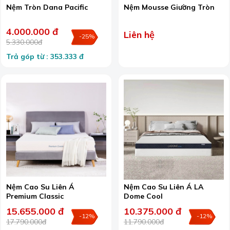
Nệm Tròn Dana Pacific
Nệm Mousse Giường Tròn
4.000.000 đ
Liên hệ
-25%
5.330.000đ
Trả góp từ : 353.333 đ
Nệm Cao Su Liên Á
Nệm Cao Su Liên Á LA
Premium Classic
Dome Cool
15.655.000 đ
10.375.000 đ
-12%
-12%
17.790.000đ
11.790.000đ