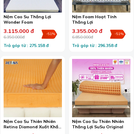
Nệm Cao Su Thắng Lợi
Nệm Foam Hoạt Tính
Wonder Foam
Thắng Lợi
3.115.000 đ
3.355.000 đ
-51%
-51%
6.350.000đ
6.850.000đ
Trả góp từ : 275.158 đ
Trả góp từ : 296.358 đ
Nệm Cao Su Thiên Nhiên
Nệm Cao Su Thiên Nhiên
Retina Diamond Xuất Khẩu
Thắng Lợi SuSu Original
Mỹ