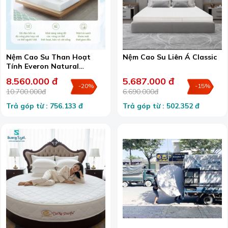
Nệm Cao Su Than Hoạt
Nệm Cao Su Liên Á Classic
Tính Everon Natural
Charcoal Latex
8.560.000 đ
5.687.000 đ
-20%
-15%
10.700.000đ
6.690.000đ
Trả góp từ : 756.133 đ
Trả góp từ : 502.352 đ