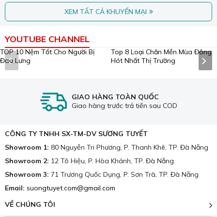
XEM TẤT CẢ KHUYẾN MẠI
YOUTUBE CHANNEL
Top 8 Loại Chăn Mền Mùa Đông
Hót Nhất Thị Trường
Nệm cao su Sương Tuyết mang lại giấc ngủ ngon cho hàng triệu
TOP 10 Nệm Tốt Cho Người Bị
Đau Lưng
người tiêu dùng.
Nệm cao su được phân loại chủ yếu thành hai dòng chính
với những đặc tính riêng biệt:
GIAO HÀNG TOÀN QUỐC
Giao hàng trước trả tiền sau COD
1.1. Nệm Cao Su Thiên Nhiên Đà Nẵng
Đây là dòng nệm cao cấp nhất, được làm từ 100% mủ cao
CÔNG TY TNHH SX-TM-DV SƯƠNG TUYẾT
su thiên nhiên (latex) không chứa bất kỳ chất phụ gia độc
Showroom 1:
80 Nguyễn Tri Phương, P. Thanh Khê, TP. Đà Nẵng
hại nào.