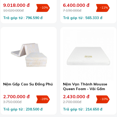
9.018.000 đ
6.400.000 đ
-10%
-11%
10.020.000đ
7.190.000đ
Trả góp từ : 796.590 đ
Trả góp từ : 565.333 đ
Nệm Gấp Cao Su Đồng Phú
Nệm Vạn Thành Mousse
Queen Foam - Vải Gấm
2.700.000 đ
2.430.000 đ
-28%
-10%
3.750.000đ
2.700.000đ
Trả góp từ : 238.500 đ
Trả góp từ : 214.650 đ