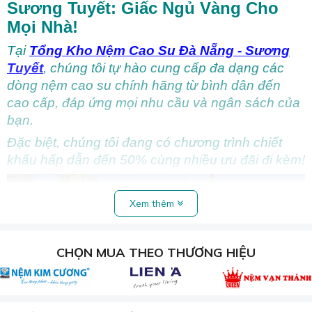
Sương Tuyết: Giấc Ngủ Vàng Cho
Mọi Nhà!
Tại
Tổng
Kho Nệm Cao Su Đà Nẵng
- Sương
Tuyết
, chúng tôi tự hào cung cấp đa dạng các
dòng nệm cao su chính hãng từ bình dân đến
cao cấp, đáp ứng mọi nhu cầu và ngân sách của
bạn.
Đặc biệt, chúng tôi đang có chương trình chiết
khấu hấp dẫn đến 50% cùng nhiều ưu đãi đi kèm!
Xem thêm
CHỌN MUA THEO THƯƠNG HIỆU