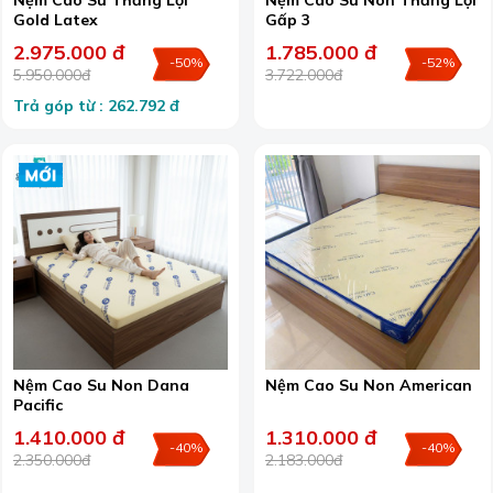
Nệm Cao Su Thắng Lợi
Nệm Cao Su Non Thắng Lợi
Gold Latex
Gấp 3
2.975.000 đ
1.785.000 đ
-50%
-52%
5.950.000đ
3.722.000đ
Trả góp từ : 262.792 đ
Nệm Cao Su Non Dana
Nệm Cao Su Non American
Pacific
1.410.000 đ
1.310.000 đ
-40%
-40%
2.350.000đ
2.183.000đ