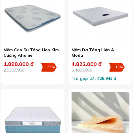
Nệm Cao Su Tổng Hợp Kim
Nệm Đa Tầng Liên Á L
Cương Ahome
Moda
1.898.000 đ
4.822.000 đ
-25%
-12%
2.530.000đ
5.480.000đ
Trả góp từ : 425.943 đ