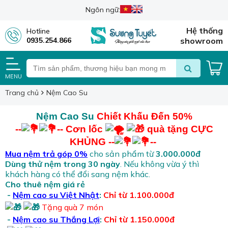
Ngôn ngữ:
Hệ thống
Hotline
0935.254.866
showroom
MENU
Trang chủ
Nệm Cao Su
Nệm Cao Su
Chiết Khấu Đến 50%
--
-- Cơn lốc
quà tặng CỰC
KHỦNG --
--
Mua nệm trả góp 0%
cho sản phẩm từ
3
.
000.000đ
Dùng thử nệm trong 30 ngày
. Nếu không vừa ý thì
khách hàng có thể đổi sang nệm khác.
Cho thuê nệm giá rẻ
-
Nệm cao su Việt Nhật
:
Chỉ từ 1.100.000đ
T
ặng quà 7 món
-
Nệm cao su Thắng Lợi
:
Chỉ từ 1.150.000đ