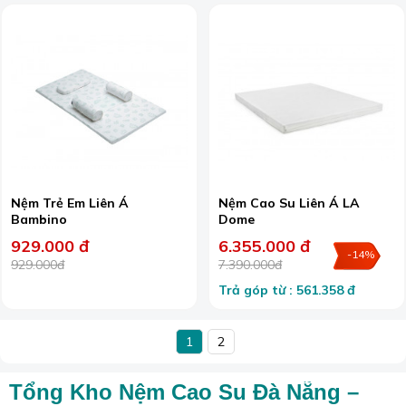
Nệm Trẻ Em Liên Á
Nệm Cao Su Liên Á LA
Bambino
Dome
929.000 đ
6.355.000 đ
-14%
929.000đ
7.390.000đ
Trả góp từ : 561.358 đ
1
2
Tổng Kho Nệm Cao Su Đà Nẵng –