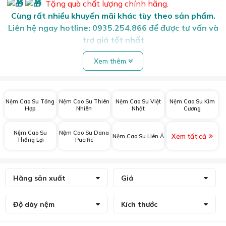
Tặng quà chất lượng chính hãng.
Cùng rất nhiều khuyến mãi khác tùy theo sản phẩm.
Liên hệ ngay hotline:
0935.254.866
để được tư vấn và
trợ giá tốt nhất
Xem thêm
Nệm Cao Su Tổng
Nệm Cao Su Thiên
Nệm Cao Su Việt
Nệm Cao Su Kim
Hợp
Nhiên
Nhật
Cương
Nệm Cao Su
Nệm Cao Su Dana
Xem tất cả
Nệm Cao Su Liên Á
Thắng Lợi
Pacific
Hãng sản xuất
Giá
Độ dày nệm
Kích thước