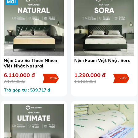
Nệm Cao Su Thiên Nhiên
Nệm Foam Việt Nhật Sora
Việt Nhật Natural
6.110.000 đ
1.290.000 đ
-15%
-20%
7.170.000đ
1.610.000đ
Trả góp từ : 539.717 đ