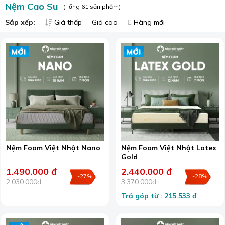
Nệm Cao Su
(Tổng 61 sản phẩm)
Sắp xếp:
Giá thấp
Giá cao
Hàng mới
Nệm Foam Việt Nhật Nano
Nệm Foam Việt Nhật Latex
Gold
1.490.000 đ
2.440.000 đ
-27%
-28%
2.030.000đ
3.370.000đ
Trả góp từ : 215.533 đ