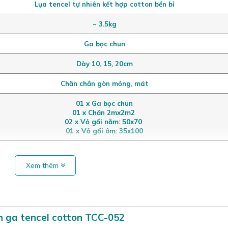
Lụa tencel tự nhiên kết hợp cotton bền bỉ
~ 3.5kg
Ga bọc chun
Dày 10, 15, 20cm
Chăn chần gòn mỏng, mát
01 x Ga bọc chun
01 x Chăn 2mx2m2
02 x Vỏ gối nằm: 50x70
01 x Vỏ gối ôm: 35x100
Xem thêm
n ga tencel cotton TCC-052