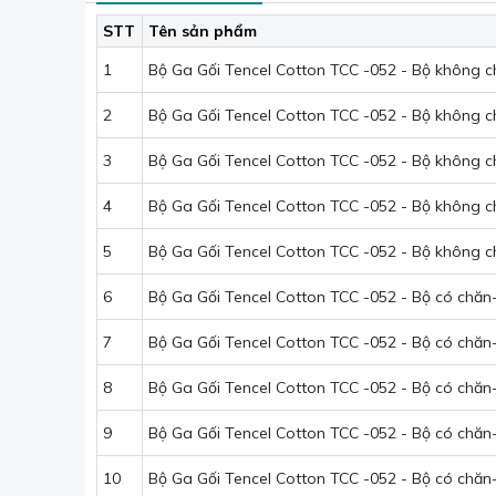
Tencel nổi bật với khả năng điều hòa nhiệt độ cự
STT
Tên sản phẩm
không khí lưu thông tối ưu, đẩy hơi nóng ra ngoài
1
Bộ Ga Gối Tencel Cotton TCC -052 - Bộ không 
2
Bộ Ga Gối Tencel Cotton TCC -052 - Bộ không 
3
Bộ Ga Gối Tencel Cotton TCC -052 - Bộ không 
4
Bộ Ga Gối Tencel Cotton TCC -052 - Bộ không 
5
Bộ Ga Gối Tencel Cotton TCC -052 - Bộ không 
6
Bộ Ga Gối Tencel Cotton TCC -052 - Bộ có chă
7
Bộ Ga Gối Tencel Cotton TCC -052 - Bộ có chă
8
Bộ Ga Gối Tencel Cotton TCC -052 - Bộ có chă
9
Bộ Ga Gối Tencel Cotton TCC -052 - Bộ có chăn
10
Bộ Ga Gối Tencel Cotton TCC -052 - Bộ có chă