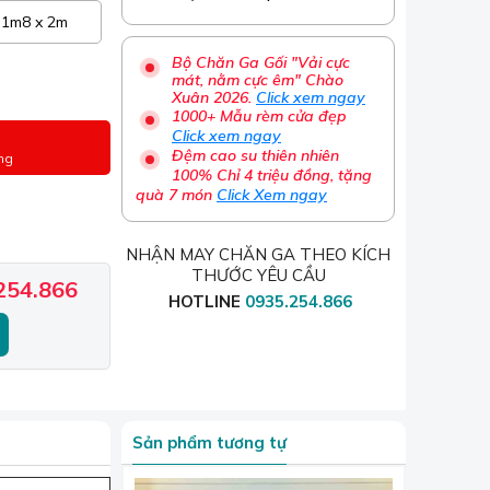
1m8 x 2m
Bộ Chăn Ga Gối "Vải cực
mát, nằm cực êm" Chào
Xuân 2026.
Click xem ngay
1000+ Mẫu rèm cửa đẹp
Click xem ngay
Đệm cao su thiên nhiên
ng
100% Chỉ 4 triệu đồng, tặng
quà 7 món
Click Xem ngay
NHẬN MAY CHĂN GA THEO KÍCH
THƯỚC YÊU CẦU
254.866
HOTLINE
0935.254.866
Sản phẩm tương tự