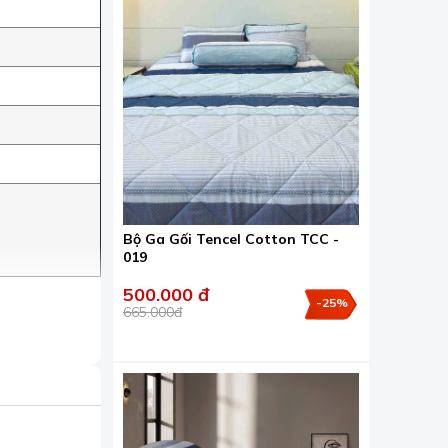
Bộ Ga Gối Tencel Cotton TCC -
019
500.000 đ
-25%
665.000đ