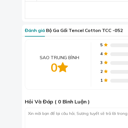
Đánh giá
Bộ Ga Gối Tencel Cotton TCC -052
5
4
SAO TRUNG BÌNH
3
0
2
1
Hỏi Và Đáp ( 0 Bình Luận )
>> Xem toàn bộ