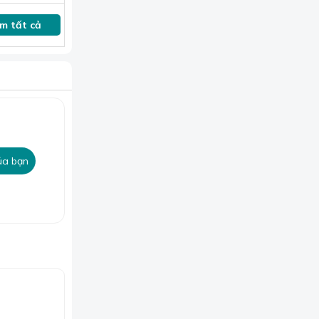
m tất cả
ủa bạn