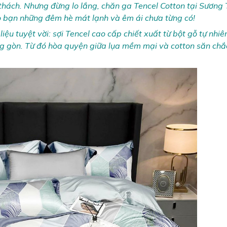
thách. Nhưng đừng lo lắng, chăn ga Tencel Cotton tại Sương
o bạn những đêm hè mát lạnh và êm ái chưa từng có!
liệu tuyệt vời: sợi Tencel cao cấp chiết xuất từ bột gỗ tự nhi
ông gòn. Từ đó hòa quyện giữa lụa mềm mại và cotton săn ch