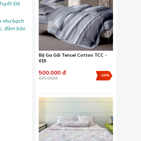
 Tuyết Đà
ên như bạch
ắc, đảm bảo
Bộ Ga Gối Tencel Cotton TCC -
015
500.000 đ
-25%
665.000đ