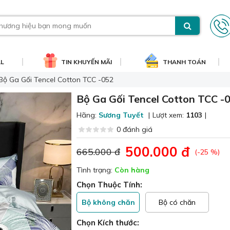
AL
TIN KHUYẾN MÃI
THANH TOÁN
Bộ Ga Gối Tencel Cotton TCC -052
Bộ Ga Gối Tencel Cotton TCC -
Hãng:
Sương Tuyết
|
Lượt xem:
1103
|
0 đánh giá
500.000 đ
665.000 đ
(-25 %)
Tình trạng:
Còn hàng
Chọn Thuộc Tính:
Bộ không chăn
Bộ có chăn
Chọn Kích thước: