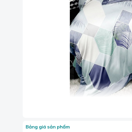
Bộ 
Vì sao Tencel Cotton lại là "ngôi sao s
Mát lạnh tự nhiên và thoáng khí:
Bảng giá sản phẩm