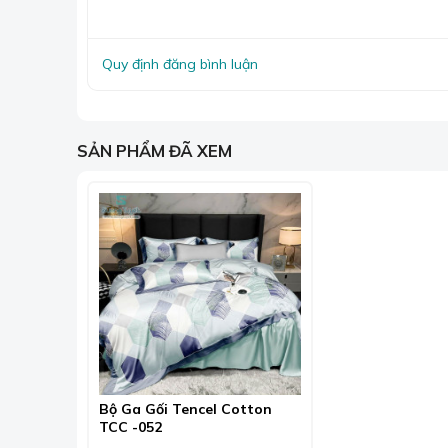
Kết hợp với sự thoáng khí của Cotton, sản phẩm 
Quy định đăng bình luận
SẢN PHẨM ĐÃ XEM
Bộ Ga Gối Tencel Cotton
TCC -052
Bộ chăn ga te