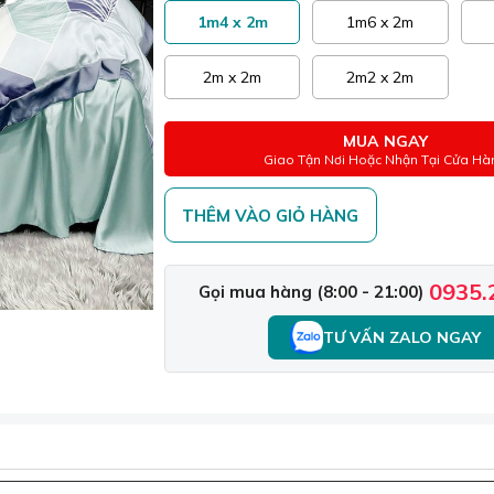
1m4 x 2m
1m6 x 2m
2m x 2m
2m2 x 2m
MUA NGAY
Giao Tận Nơi Hoặc Nhận Tại Cửa Hà
THÊM VÀO GIỎ HÀNG
0935.
Gọi mua hàng (8:00 - 21:00)
TƯ VẤN ZALO NGAY