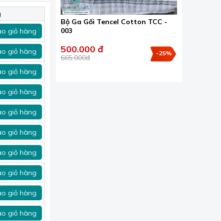
 rỗng giúp
g
Bộ Ga Gối Tencel Cotton TCC -
003
o giỏ hàng
500.000 đ
o giỏ hàng
-25%
665.000đ
o giỏ hàng
o giỏ hàng
o giỏ hàng
o giỏ hàng
o giỏ hàng
o giỏ hàng
o giỏ hàng
o giỏ hàng