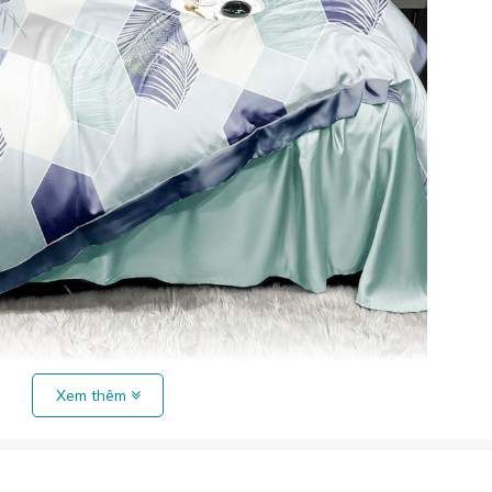
Xem thêm
chăn ga Tencel Cotton TCC-052.
áng" cho mùa hè?