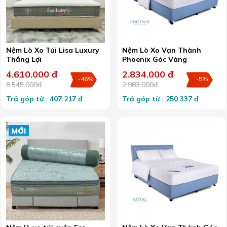
Nệm Lò Xo Túi Lisa Luxury
Nệm Lò Xo Vạn Thành
Thắng Lợi
Phoenix Góc Vàng
4.610.000 đ
2.834.000 đ
-46%
-5%
8.545.000đ
2.983.000đ
Trả góp từ : 407.217 đ
Trả góp từ : 250.337 đ