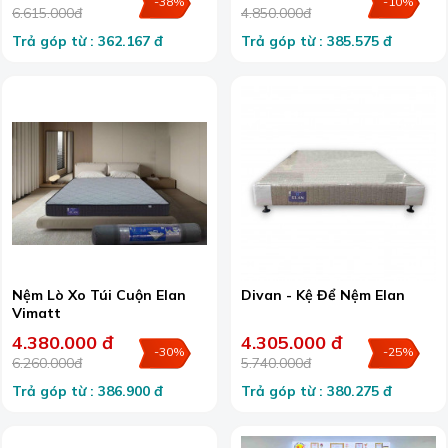
-38%
-10%
6.615.000đ
4.850.000đ
Trả góp từ : 362.167 đ
Trả góp từ : 385.575 đ
Nệm Lò Xo Túi Cuộn Elan
Divan - Kệ Để Nệm Elan
Vimatt
4.380.000 đ
4.305.000 đ
-30%
-25%
6.260.000đ
5.740.000đ
Trả góp từ : 386.900 đ
Trả góp từ : 380.275 đ