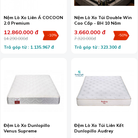
Nệm Lò Xo Liên Á COCOON
Nệm Lò Xo Túi Double Win
2.0 Premium
Cao Cấp - BH 10 Năm
12.860.000 đ
3.660.000 đ
-10%
-50%
14.290.000đ
7.320.000đ
Trả góp từ : 1.135.967 đ
Trả góp từ : 323.300 đ
Đệm Lò Xo Dunlopillo
Đệm Lò Xo Túi Liên Kết
Venus Supreme
Dunlopillo Audrey