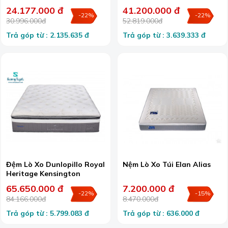
24.177.000 đ
41.200.000 đ
-22%
-22%
30.996.000đ
52.819.000đ
Trả góp từ : 2.135.635 đ
Trả góp từ : 3.639.333 đ
Đệm Lò Xo Dunlopillo Royal
Nệm Lò Xo Túi Elan Alias
Heritage Kensington
65.650.000 đ
7.200.000 đ
-22%
-15%
84.166.000đ
8.470.000đ
Trả góp từ : 5.799.083 đ
Trả góp từ : 636.000 đ