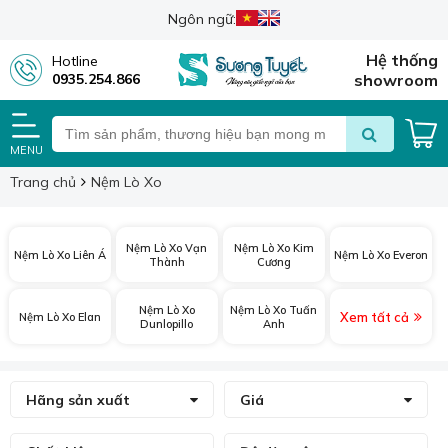
Ngôn ngữ:
Hệ thống
Hotline
0935.254.866
showroom
MENU
Trang chủ
Nệm Lò Xo
Nệm Lò Xo Vạn
Nệm Lò Xo Kim
Nệm Lò Xo Liên Á
Nệm Lò Xo Everon
Thành
Cương
Nệm Lò Xo
Nệm Lò Xo Tuấn
Xem tất cả
Nệm Lò Xo Elan
Dunlopillo
Anh
Hãng sản xuất
Giá