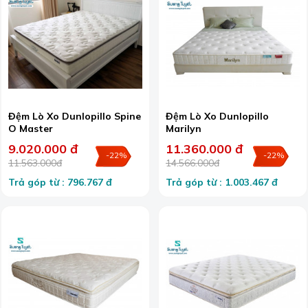
Đệm Lò Xo Dunlopillo Spine
Đệm Lò Xo Dunlopillo
O Master
Marilyn
9.020.000 đ
11.360.000 đ
-22%
-22%
11.563.000đ
14.566.000đ
Trả góp từ : 796.767 đ
Trả góp từ : 1.003.467 đ