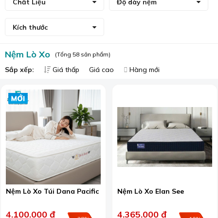
Chất Liệu
Độ dày nệm
Kích thước
Nệm Lò Xo
(Tổng 58 sản phẩm)
Sắp xếp:
Giá thấp
Giá cao
Hàng mới
Nệm Lò Xo Túi Dana Pacific
Nệm Lò Xo Elan See
4.100.000 đ
4.365.000 đ