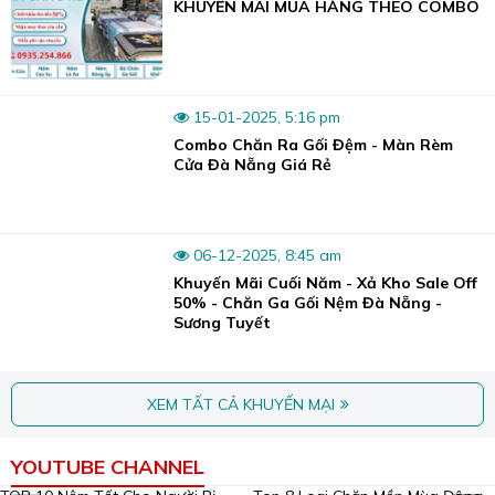
KHUYẾN MÃI MUA HÀNG THEO COMBO
15-01-2025, 5:16 pm
Nệm lò xo có thiết kế đẹp, chần viền chắc chắn.
Combo Chăn Ra Gối Đệm - Màn Rèm
Cùng với đó, các lớp vỏ đệm gồm nhiều lớp vải gấm hoặc
Cửa Đà Nẵng Giá Rẻ
lớp xơ dừa, lớp Foarm, cao su xếp chồng lên nhau giúp
nâng đỡ tốt, đem lại sự êm ái, hiện đại, bền bỉ.
Các lò xo thường cao hơn 17
c
m nên so với các dòng nệm
06-12-2025, 8:45 am
khác như nệm cao su thiên nhiên, nệm tổng hợp, nệm bông
Khuyến Mãi Cuối Năm - Xả Kho Sale Off
ép... thì
nệm lò xo dày
hơn.
50% - Chăn Ga Gối Nệm Đà Nẵng -
Sương Tuyết
Đ
ộ dày và chất lượng của nệm lò xo phụ thuộc chủ yếu vào
chất liệu, đường kính, độ đàn hồi
của các lò xo bên trong.
XEM TẤT CẢ KHUYẾN MẠI
YOUTUBE CHANNEL