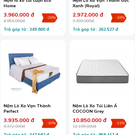
Nệm lò xo túi cuộn Eco
Nệm Lò Xo Vạn Thành Góc
Home
Xanh (Royal)
3.960.000 đ
2.972.000 đ
-20%
-10%
4.950.000đ
3.303.000đ
Trả góp từ : 349.800 đ
Trả góp từ : 262.527 đ
Nệm Lò Xo Vạn Thành
Nệm Lò Xo Túi Liên Á
Perfect
COCOON Grey
3.935.000 đ
10.850.000 đ
-10%
-11%
4.372.000đ
12.190.000đ
Trả góp từ : 347.592 đ
Trả góp từ : 958.417 đ