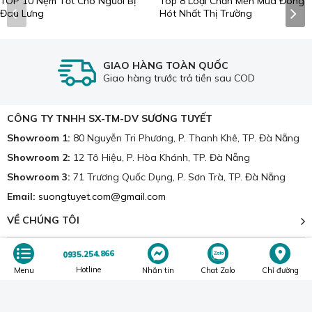
TOP 10 Nệm Tốt Cho Người Bị
Top 8 Loại Chăn Mền Mùa Đông
Đau Lưng
Hót Nhất Thị Trường
GIAO HÀNG TOÀN QUỐC
Giao hàng trước trả tiền sau COD
CÔNG TY TNHH SX-TM-DV SƯƠNG TUYẾT
Thiết kế lò xo túi giúp nâng đỡ tối ưu và chống ồn hiệu quả.
Showroom 1:
80 Nguyễn Tri Phương, P. Thanh Khê, TP. Đà Nẵng
Đặt biệt,
kết cấu của
n
ệm lò xo hỗ trợ
rất
tốt cho cột
Showroom 2:
12 Tô Hiệu, P. Hòa Khánh, TP. Đà Nẵng
sống nên phù hợp với những người có tiền sử bệnh về cột
Showroom 3:
71 Trương Quốc Dụng, P. Sơn Trà, TP. Đà Nẵng
sống hoặc thoát vị đĩa đệm.
Email:
suongtuyet.com@gmail.com
Đệm
chống đau lưng hiệu quả, nâng đỡ cho 7 vùng trên cơ
thể khi nằm: Đầu, vai, lưng, mông, đùi, cẳng chân, bàn chân.
VỀ CHÚNG TÔI
0935.254.866
HỖ TRỢ KHÁCH HÀNG
Hotline
Menu
Nhắn tin
Chat Zalo
Chỉ đường
BỘ PHẬN TƯ VẤN KHÁCH HÀNG
Hotline CSKH:
0935.254.866