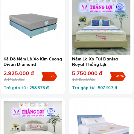
Kệ Đỡ Nệm Lò Xo Kim Cương
Nệm Lò Xo Túi Danisa
Divan Diamond
Royal Thắng Lợi
2.925.000 đ
5.750.000 đ
-15%
-45%
3.441.000đ
10.455.000đ
Trả góp từ : 258.375 đ
Trả góp từ : 507.917 đ