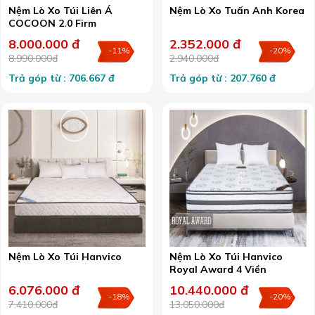
Nệm Lò Xo Túi Liên Á
Nệm Lò Xo Tuấn Anh Korea
COCOON 2.0 Firm
8.000.000 đ
2.352.000 đ
-11%
-20%
8.990.000đ
2.940.000đ
Trả góp từ : 706.667 đ
Trả góp từ : 207.760 đ
Nệm Lò Xo Túi Hanvico
Nệm Lò Xo Túi Hanvico
Royal Award 4 Viền
6.076.000 đ
10.440.000 đ
-18%
-20%
7.410.000đ
13.050.000đ