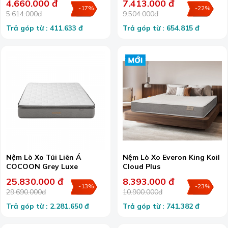
4.660.000 đ
7.413.000 đ
-17%
-22%
5.614.000đ
9.504.000đ
Trả góp từ : 411.633 đ
Trả góp từ : 654.815 đ
Nệm Lò Xo Túi Liên Á
Nệm Lò Xo Everon King Koil
COCOON Grey Luxe
Cloud Plus
25.830.000 đ
8.393.000 đ
-13%
-23%
29.690.000đ
10.900.000đ
Trả góp từ : 2.281.650 đ
Trả góp từ : 741.382 đ