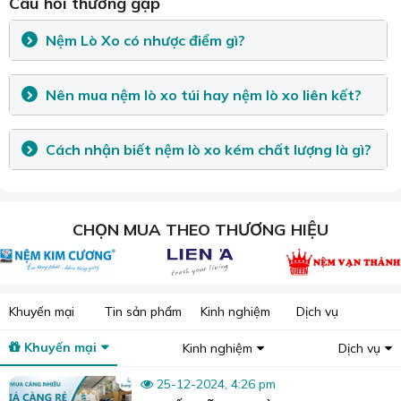
Câu hỏi thường gặp
Sương Tuyết cung cấp nệm lò xo nhà ở, căn hộ, khách sạn, nhà nghỉ...
1. Nệm lò xo là gì?
Nệm Lò Xo có nhược điểm gì?
Nệm lò xo
được cấu tạo với bên trong là khung sắt chổng gỉ
với hàng trăm lò xo có khả năng đàn hồi tốt,
được sắp xếp
Nên mua nệm lò xo túi hay nệm lò xo liên kết?
theo một mặt phẳng
Chúng có nhiệm vụ nâng đỡ
, tạo ra độ nhún đáng nể và
Cách nhận biết nệm lò xo kém chất lượng là gì?
giúp cho người dùng cảm thấy được êm ái, thoải mái khi
nằm.
CHỌN MUA THEO THƯƠNG HIỆU
Khuyến mại
Tin sản phẩm
Kinh nghiệm
Dịch vụ
Khuyến mại
Kinh nghiệm
Dịch vụ
25-12-2024, 4:26 pm