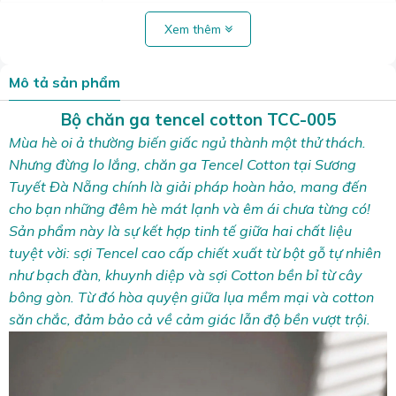
Xem thêm
Mô tả sản phẩm
Bộ chăn ga tencel cotton TCC-005
Mùa hè oi ả thường biến giấc ngủ thành một thử thách.
Nhưng đừng lo lắng, chăn ga Tencel Cotton tại Sương
Tuyết Đà Nẵng chính là giải pháp hoàn hảo, mang đến
cho bạn những đêm hè mát lạnh và êm ái chưa từng có!
Sản phẩm này là sự kết hợp tinh tế giữa hai chất liệu
tuyệt vời: sợi Tencel cao cấp chiết xuất từ bột gỗ tự nhiên
như bạch đàn, khuynh diệp và sợi Cotton bền bỉ từ cây
bông gòn. Từ đó hòa quyện giữa lụa mềm mại và cotton
săn chắc, đảm bảo cả về cảm giác lẫn độ bền vượt trội.