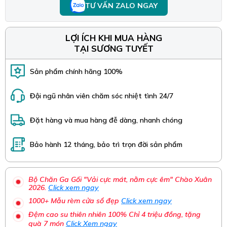
TƯ VẤN ZALO NGAY
LỢI ÍCH KHI MUA HÀNG
TẠI SƯƠNG TUYẾT
Sản phẩm chính hãng 100%
Đội ngũ nhân viên chăm sóc nhiệt tình 24/7
Đặt hàng và mua hàng đễ dàng, nhanh chóng
Bảo hành 12 tháng, bảo trì trọn đời sản phẩm
Bộ Chăn Ga Gối "Vải cực mát, nằm cực êm" Chào Xuân
2026.
Click xem ngay
1000+ Mẫu rèm cửa sổ đẹp
Click xem ngay
Đệm cao su thiên nhiên 100% Chỉ 4 triệu đồng, tặng
quà 7 món
Click Xem ngay