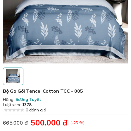
Bộ Ga Gối Tencel Cotton TCC - 005
Hãng:
Sương Tuyết
Lượt xem:
1378
0 đánh giá
500.000 đ
665.000 đ
(-25 %)