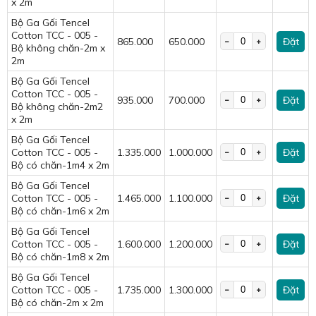
x 2m
Bộ Ga Gối Tencel
Bộ chăn ga tencel cotton đem đến sự mát mẻ, thoải mái.
Cotton TCC - 005 -
865.000
650.000
Đặt
Mềm mại như lụa, săn chắc hơn cotton:
Bộ không chăn-2m x
2m
Bề mặt vải Tencel vô cùng mềm mượt, nhẹ nhàng lướt
Bộ Ga Gối Tencel
trên da, mang lại cảm giác thoải mái tối đa.
Cotton TCC - 005 -
935.000
700.000
Đặt
Đặc biệt, nhờ sự pha trộn với Cotton, bộ chăn ga không
Bộ không chăn-2m2
x 2m
chỉ giữ được độ mềm mại mà còn tăng cường độ bền,
Bộ Ga Gối Tencel
chống co rút và giữ form dáng tốt hơn sau nhiều lần giặt.
Cotton TCC - 005 -
1.335.000
1.000.000
Đặt
Bộ có chăn-1m4 x 2m
Bộ Ga Gối Tencel
Cotton TCC - 005 -
1.465.000
1.100.000
Đặt
Bộ có chăn-1m6 x 2m
Bộ Ga Gối Tencel
Cotton TCC - 005 -
1.600.000
1.200.000
Đặt
Bộ có chăn-1m8 x 2m
Bộ Ga Gối Tencel
Cotton TCC - 005 -
1.735.000
1.300.000
Đặt
Bộ có chăn-2m x 2m