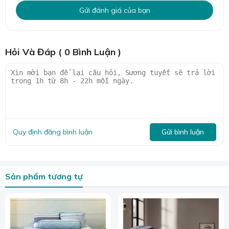
Gửi đánh giá của bạn
Chăn của bộ tencel là chăn mỏng, mát vào mùa hè, ấm vào mùa
đông.
Hỏi Và Đáp ( 0 Bình Luận )
Thân thiện môi trường & an toàn cho da nhạy cảm:
Quy trình sản xuất Tencel thân thiện với môi trường, ít
hóa chất độc hại. Vải mềm mại cũng rất phù hợp cho cả
những làn da nhạy cảm nhất.
Với hơn 1000+ mẫu mã đa dạng tại Sương Tuyết Đà
Nẵng, từ gam màu pastel dịu mát đến họa tiết hiện đại,
Quy định đăng bình luận
Gửi bình luận
bạn dễ dàng tìm được bộ chăn ga phù hợp với mọi không
gian nội thất.
Sản phẩm tương tự