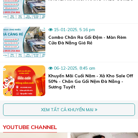
Trà, TP. Đà Nẵng
🌐Website:
suongtuyet.com
15-01-2025, 5:16 pm
Combo Chăn Ra Gối Đệm - Màn Rèm
Cửa Đà Nẵng Giá Rẻ
06-12-2025, 8:45 am
Khuyến Mãi Cuối Năm - Xả Kho Sale Off
50% - Chăn Ga Gối Nệm Đà Nẵng -
Sương Tuyết
XEM TẤT CẢ KHUYẾN MẠI
YOUTUBE CHANNEL