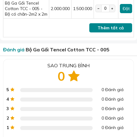
Bộ Ga Gối Tencel
Cotton TCC - 005 -
2.000.000
1.500.000
Đặt
Bộ có chăn-2m2 x 2m
Sản phẩm đạt được sự mềm mại cao nên dễ chịu.
Thấm hút ẩm vượt trội & kháng khuẩn tự nhiên:
Thêm tất cả
Tencel có khả năng hút ẩm gấp 2-3 lần cotton, kết hợp
với đặc tính kháng khuẩn tự nhiên, giúp chăn ga luôn
Đánh giá
Bộ Ga Gối Tencel Cotton TCC - 005
sạch sẽ và khô thoáng, hạn chế sự phát triển của vi
khuẩn và nấm mốc.
SAO TRUNG BÌNH
0
5
0 Đánh giá
4
0 Đánh giá
3
0 Đánh giá
2
0 Đánh giá
1
0 Đánh giá