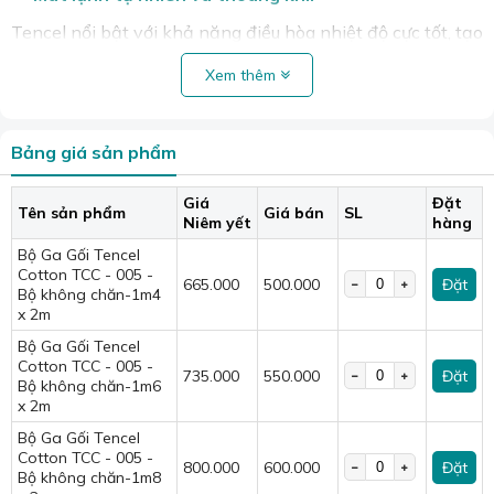
Tencel nổi bật với khả năng điều hòa nhiệt độ cực tốt, tạo
cảm giác mát lạnh ngay khi chạm vào. Cấu trúc sợi rỗng
Xem thêm
giúp không khí lưu thông tối ưu, đẩy hơi nóng ra ngoài,
mang lại cảm giác dễ chịu.
>> Xem toàn bộ tại đây:
Bộ chăn ga gối Tencel cotton
Bảng giá sản phẩm
Kết hợp với sự thoáng khí của Cotton, sản phẩm giúp bạn
luôn khô thoáng, tạm biệt cảm giác bết dính.
Giá
Đặt
Tên sản phẩm
Giá bán
SL
Niêm yết
hàng
Bộ Ga Gối Tencel
Cotton TCC - 005 -
665.000
500.000
Đặt
Bộ không chăn-1m4
x 2m
Bộ Ga Gối Tencel
Cotton TCC - 005 -
735.000
550.000
Đặt
Bộ không chăn-1m6
x 2m
Bộ Ga Gối Tencel
Cotton TCC - 005 -
800.000
600.000
Đặt
Bộ không chăn-1m8