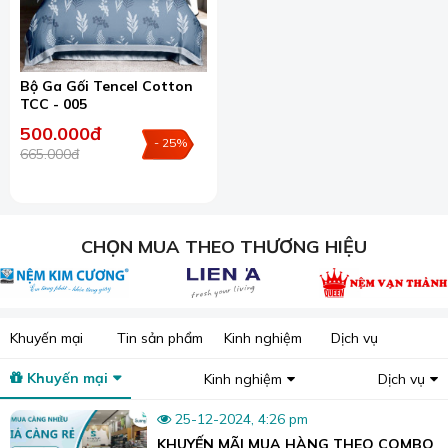
Bộ Ga Gối Tencel Cotton
TCC - 005
500.000đ
- 25%
665.000đ
Cửa hàng chăn ga gối nệm Sương Tuyết tại Đà Nẵng.
Trên đây là sản phẩm
chăn ga tencel cotton TCC-
005
. Cảm ơn quý khách đã quan tâm đến sản
phẩm của chúng tôi, chúc khách hàng sớm tìm
CHỌN MUA THEO THƯƠNG HIỆU
được sản phẩm phù hợp và ưng ý!
📞Hotline:
0935.254.866
📍 Showroom1: 80 Nguyễn Tri Phương, phường
Khuyến mại
Tin sản phẩm
Kinh nghiệm
Dịch vụ
Thanh Khê, TP. Đà Nẵng
📍 Showroom2: 12 Tô Hiệu, phường Hòa Khánh, TP.
Khuyến mại
Kinh nghiệm
Dịch vụ
Đà Nẵng
25-12-2024, 4:26 pm
📍 Showroom3: 71 Trương Quốc Dụng, phường Sơn
KHUYẾN MÃI MUA HÀNG THEO COMBO