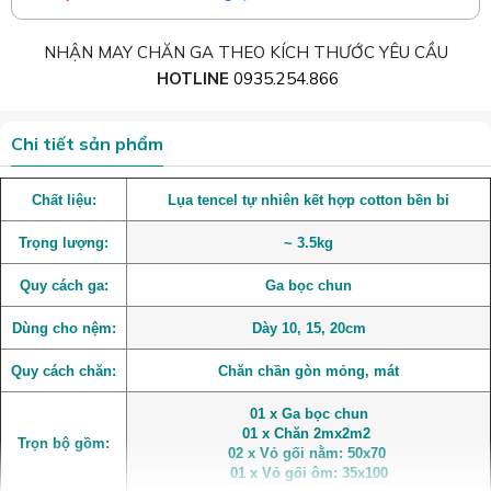
NHẬN MAY CHĂN GA THEO KÍCH THƯỚC YÊU CẦU
HOTLINE
0935.254.866
Chi tiết sản phẩm
Chất liệu:
Lụa tencel tự nhiên kết hợp cotton bền bỉ
Trọng lượng:
~ 3.5kg
Quy cách ga:
Ga bọc chun
Dùng cho nệm:
Dày 10, 15, 20cm
Quy cách chăn:
Chăn chần gòn mỏng, mát
01 x Ga bọc chun
01 x Chăn 2mx2m2
Trọn bộ gồm:
02 x Vỏ gối nằm: 50x70
01 x Vỏ gối ôm: 35x100