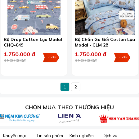
Bộ Drap Cotton Lụa Modal
Bộ Chăn Ga Gối Cotton Lụa
CHQ-049
Modal - CLM 28
1.750.000 đ
1.750.000 đ
-50%
-50%
3.500.000đ
3.500.000đ
1
2
CHỌN MUA THEO THƯƠNG HIỆU
Khuyến mại
Tin sản phẩm
Kinh nghiệm
Dịch vụ