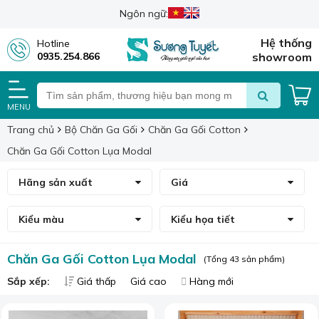
Ngôn ngữ:
Hệ thống
Hotline
0935.254.866
showroom
MENU
Trang chủ
Bộ Chăn Ga Gối
Chăn Ga Gối Cotton
Chăn Ga Gối Cotton Lụa Modal
Hãng sản xuất
Giá
Kiểu màu
Kiểu họa tiết
Chăn Ga Gối Cotton Lụa Modal
(Tổng 43 sản phẩm)
Sắp xếp:
Giá thấp
Giá cao
Hàng mới