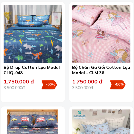
Bộ Drap Cotton Lụa Modal
Bộ Chăn Ga Gối Cotton Lụa
CHQ-048
Modal - CLM 36
1.750.000 đ
1.750.000 đ
-50%
-50%
3.500.000đ
3.500.000đ