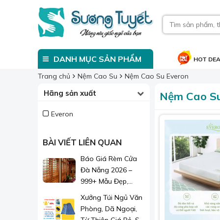
DANH MỤC SẢN PHẨM
HOT DE
Trang chủ
Nệm Cao Su
Nệm Cao Su Everon
Hãng sản xuất
Nệm Cao Su
Everon
BÀI VIẾT LIÊN QUAN
Báo Giá Rèm Cửa
Đà Nẵng 2026 –
999+ Mẫu Đẹp,
Sang Trọng, Giá Chỉ
Xưởng Túi Ngủ Văn
Từ 1xx.000đ/m²
Phòng, Dã Ngoại,