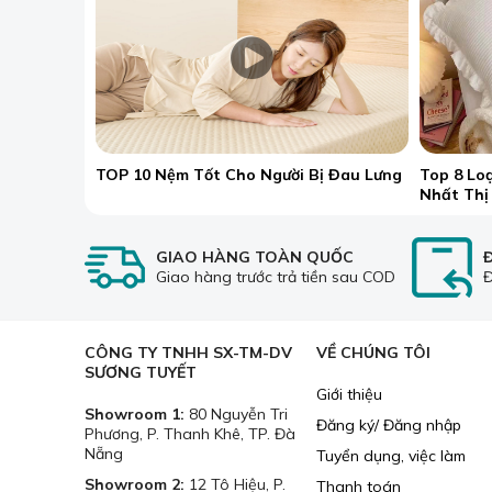
TOP 10 Nệm Tốt Cho Người Bị Đau Lưng
Top 8 Lo
Nhất Thị
GIAO HÀNG TOÀN QUỐC
Giao hàng trước trả tiền sau COD
Đ
CÔNG TY TNHH SX-TM-DV
VỀ CHÚNG TÔI
SƯƠNG TUYẾT
Giới thiệu
Showroom 1:
80 Nguyễn Tri
Đăng ký/ Đăng nhập
Phương, P. Thanh Khê, TP. Đà
Nẵng
Tuyển dụng, việc làm
Showroom 2:
12 Tô Hiệu, P.
Thanh toán