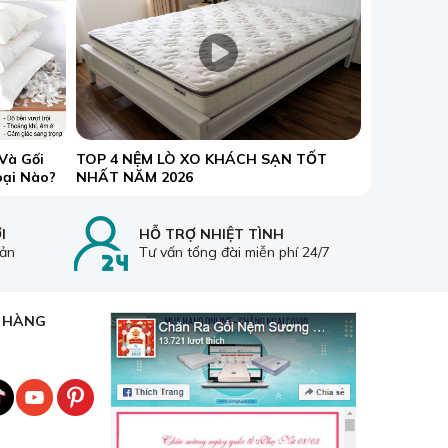
Và Gối
TOP 4 NỆM LÒ XO KHÁCH SẠN TỐT
oại Nào?
NHẤT NĂM 2026
I
HỖ TRỢ NHIỆT TÌNH
oản
Tư vấn tổng đài miễn phí 24/7
H HÀNG