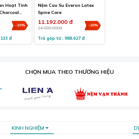
an Hoạt Tính
Nệm Cao Su Everon Latex
 Charcoal
Spine Care
11.192.000 đ
-20%
-20%
14.000.000đ
.133 đ
Trả góp từ : 988.627 đ
CHỌN MUA THEO THƯƠNG HIỆU
KINH NGHIỆM
D