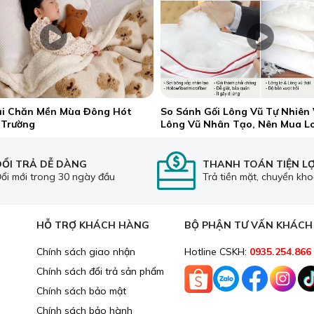
ại Chăn Mền Mùa Đông Hót
So Sánh Gối Lông Vũ Tự Nhiên 
 Trường
Lông Vũ Nhân Tạo, Nên Mua L
ĐỔI TRẢ DỄ DÀNG
THANH TOÁN TIỆN LỢ
ổi mới trong 30 ngày đầu
Trả tiền mặt, chuyển kh
HỖ TRỢ KHÁCH HÀNG
BỘ PHẬN TƯ VẤN KHÁC
Chính sách giao nhận
Hotline CSKH:
0935.254.866
Chính sách đổi trả sản phẩm
Chính sách bảo mật
Chính sách bảo hành