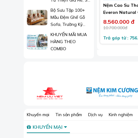
Từ Thiện Giá Rẻ, Sỉ
Nệm Cao Su Th
Lẻ Toàn Quốc
Bộ Sưu Tập 100+
Everon Natural
Mẫu Đệm Ghế Gỗ
Latex
8.560.000 đ
Sofa, Trường Kỷ
10.700.000đ
Đẹp 2026
KHUYẾN MÃI MUA
Trả góp từ : 756
HÀNG THEO
COMBO
Khuyến mại
Tin sản phẩm
Dịch vụ
Kinh nghiệm
KHUYẾN MẠI