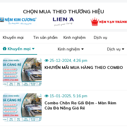
CHỌN MUA THEO THƯƠNG HIỆU
Khuyến mại
Tin sản phẩm
Kinh nghiệm
Dịch vụ
Chiêm ngưỡng vẻ đẹp mượt mà và sang trọng của chăn ga lụa
Charming và Chancel.
Khuyến mại
Kinh nghiệm
Dịch vụ
1. Lụa Chancel là gì?
25-12-2024, 4:26 pm
Chancel không phải là tên gọi của một loại lụa đặc biệt
KHUYẾN MÃI MUA HÀNG THEO COMBO
mà là các sản phẩm chăn ga gối được làm từ vải lụa do
thương hiệu Chancel cung cấp.
Dòng sản phẩm này ra đời sau lụa tơ tằm, tencel, tencel
cotton, satin... nên có giá rẻ hơn, thuộc phân khúc chăn ga
15-01-2025, 5:16 pm
trung cấp nhưng lại có sự mượt mà rất đáng sử dụng.
Combo Chăn Ra Gối Đệm - Màn Rèm
Cửa Đà Nẵng Giá Rẻ