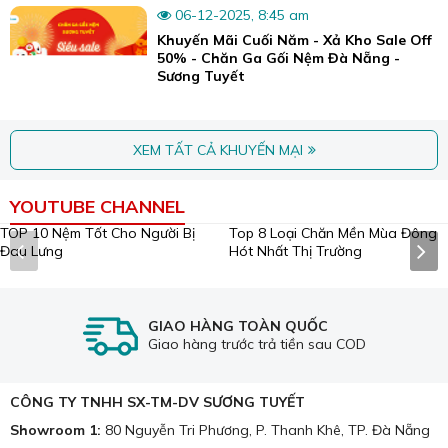
06-12-2025, 8:45 am
Khuyến Mãi Cuối Năm - Xả Kho Sale Off
50% - Chăn Ga Gối Nệm Đà Nẵng -
Sương Tuyết
XEM TẤT CẢ KHUYẾN MẠI
YOUTUBE CHANNEL
Top 8 Loại Chăn Mền Mùa Đông
Hót Nhất Thị Trường
Chancel được chần viền chắc chắn, bộ chăn ga phối 2 màu êm ái.
TOP 10 Nệm Tốt Cho Người Bị
Đau Lưng
2. Lụa Charming là gì?
Charming
cũng là một thương hiệu hoặc dòng sản phẩm