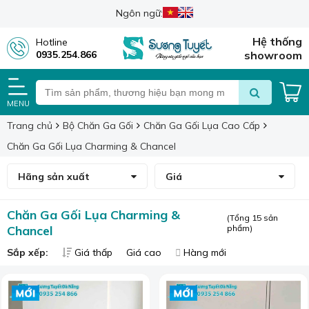
Ngôn ngữ:
Hệ thống
Hotline
0935.254.866
showroom
MENU
Trang chủ
Bộ Chăn Ga Gối
Chăn Ga Gối Lụa Cao Cấp
Chăn Ga Gối Lụa Charming & Chancel
Hãng sản xuất
Giá
Chăn Ga Gối Lụa Charming &
(Tổng 15 sản
Chancel
phẩm)
Sắp xếp:
Giá thấp
Giá cao
Hàng mới