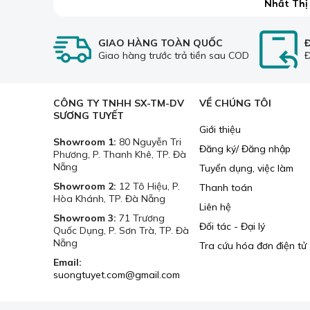
Nhất Thị
GIAO HÀNG TOÀN QUỐC
Giao hàng trước trả tiền sau COD
Đ
CÔNG TY TNHH SX-TM-DV
VỀ CHÚNG TÔI
SƯƠNG TUYẾT
Giới thiệu
Showroom 1:
80 Nguyễn Tri
Đăng ký/ Đăng nhập
Phương, P. Thanh Khê, TP. Đà
Nẵng
Tuyển dụng, việc làm
Showroom 2:
12 Tô Hiệu, P.
Thanh toán
Hòa Khánh, TP. Đà Nẵng
Liên hệ
Showroom 3:
71 Trương
Đối tác - Đại lý
Quốc Dụng, P. Sơn Trà, TP. Đà
Nẵng
Tra cứu hóa đơn điện tử
Email:
suongtuyet.com@gmail.com