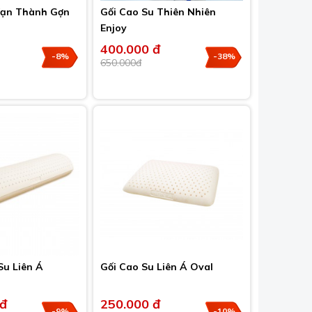
Vạn Thành Gợn
Gối Cao Su Thiên Nhiên
Enjoy
400.000 đ
-8%
-38%
650.000đ
Su Liên Á
Gối Cao Su Liên Á Oval
 đ
250.000 đ
-9%
-10%