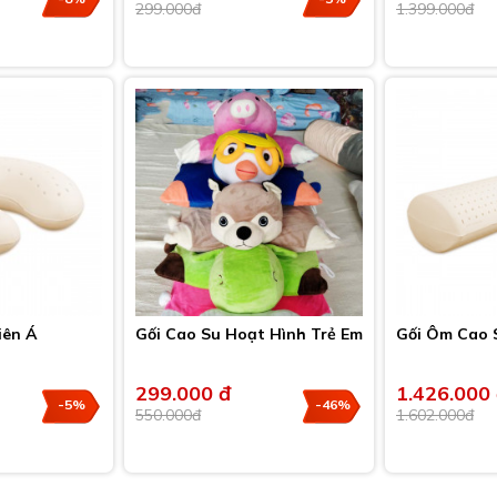
299.000đ
1.399.000đ
iên Á
Gối Cao Su Hoạt Hình Trẻ Em
Gối Ôm Cao 
299.000 đ
1.426.000
-5%
-46%
550.000đ
1.602.000đ