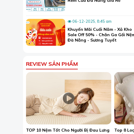
Rèm Cửa Đà Nẵng Giá Rẻ
06-12-2025, 8:45 am
Khuyến Mãi Cuối Năm - Xả Kho
Sale Off 50% - Chăn Ga Gối Nệ
Đà Nẵng - Sương Tuyết
REVIEW SẢN PHẨM
TOP 10 Nệm Tốt Cho Người Bị Đau Lưng
Top 8 Lo