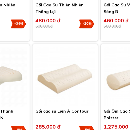
ên Nhiên
Gối Cao Su Thiên Nhiên
Gối Cao Su 
Thắng Lợi
Sóng B
480.000 đ
460.000 đ
-34%
-20%
600.000đ
500.000đ
 Thành
Gối cao su Liên Á Contour
Gối Ôm Cao 
 N
Bolster
285.000 đ
1.275.000
-8%
-5%