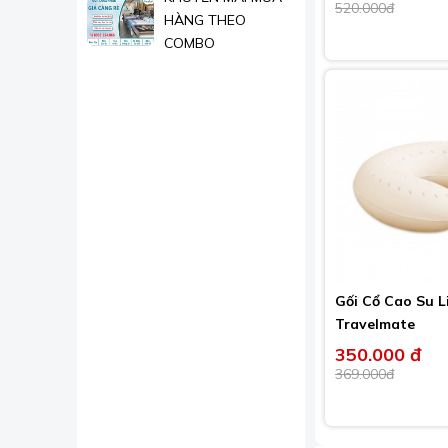
520.000đ
HÀNG THEO
COMBO
Gối Cổ Cao Su L
Travelmate
350.000 đ
369.000đ