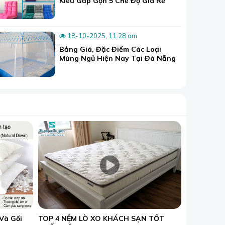
Kiểu Gấp Gọn 5 Chế Độ Giá Rẻ
18-10-2025, 11:28 am
Bảng Giá, Đặc Điểm Các Loại
Mùng Ngủ Hiện Nay Tại Đà Nẵng
Và Gối
TOP 4 NỆM LÒ XO KHÁCH SẠN TỐT