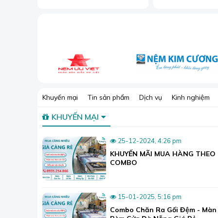
Khuyến mại
Tin sản phẩm
Dịch vụ
Kinh nghiệm
KHUYẾN MẠI
25-12-2024, 4:26 pm
KHUYẾN MÃI MUA HÀNG THEO
COMBO
15-01-2025, 5:16 pm
Combo Chăn Ra Gối Đệm - Màn