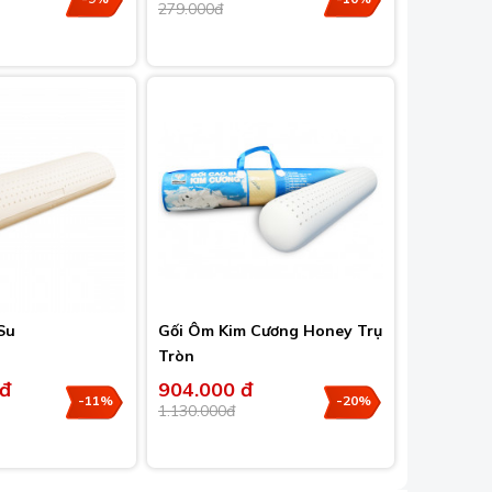
279.000đ
Su
Gối Ôm Kim Cương Honey Trụ
Tròn
 đ
904.000 đ
-11%
-20%
1.130.000đ