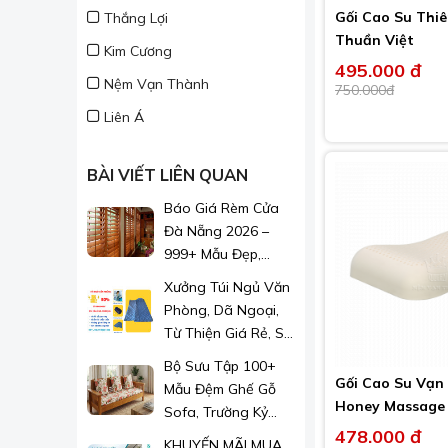
Gối Cao Su Thi
Thắng Lợi
Thuần Việt
Kim Cương
495.000 đ
Nệm Vạn Thành
750.000đ
Liên Á
BÀI VIẾT LIÊN QUAN
Báo Giá Rèm Cửa
Đà Nẵng 2026 –
999+ Mẫu Đẹp,
Sang Trọng, Giá Chỉ
Xưởng Túi Ngủ Văn
Từ 1xx.000đ/m²
Phòng, Dã Ngoại,
Từ Thiện Giá Rẻ, Sỉ
Lẻ Toàn Quốc
Bộ Sưu Tập 100+
Gối Cao Su Vạn
Mẫu Đệm Ghế Gỗ
Honey Massage
Sofa, Trường Kỷ
478.000 đ
Đẹp 2026
KHUYẾN MÃI MUA