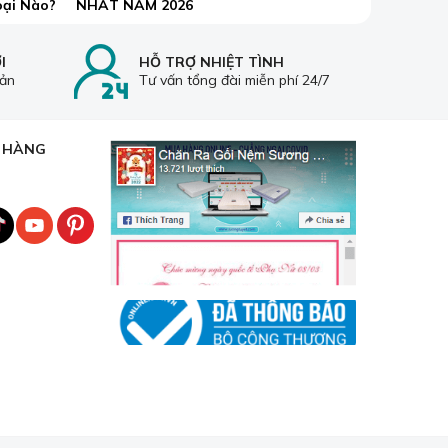
oại Nào?
NHẤT NĂM 2026
I
HỖ TRỢ NHIỆT TÌNH
oản
Tư vấn tổng đài miễn phí 24/7
H HÀNG