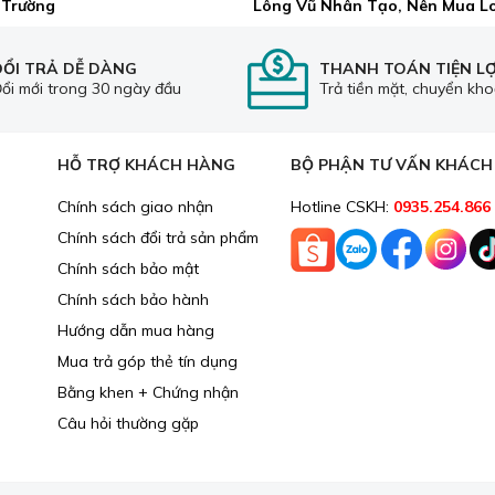
 Trường
Lông Vũ Nhân Tạo, Nên Mua L
ĐỔI TRẢ DỄ DÀNG
THANH TOÁN TIỆN LỢ
ổi mới trong 30 ngày đầu
Trả tiền mặt, chuyển kh
HỖ TRỢ KHÁCH HÀNG
BỘ PHẬN TƯ VẤN KHÁC
Chính sách giao nhận
Hotline CSKH:
0935.254.866
Chính sách đổi trả sản phẩm
Chính sách bảo mật
Chính sách bảo hành
Hướng dẫn mua hàng
Mua trả góp thẻ tín dụng
Bằng khen + Chứng nhận
Câu hỏi thường gặp