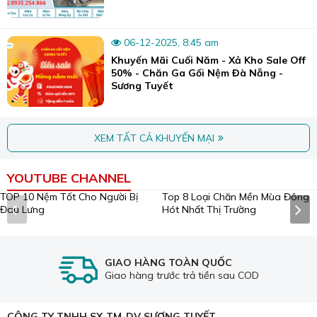
06-12-2025, 8:45 am
Khuyến Mãi Cuối Năm - Xả Kho Sale Off
50% - Chăn Ga Gối Nệm Đà Nẵng -
Sương Tuyết
XEM TẤT CẢ KHUYẾN MẠI
YOUTUBE CHANNEL
Top 8 Loại Chăn Mền Mùa Đông
Hót Nhất Thị Trường
Chăn ga lụa Thái đang rất được săn đón tại Việt Nam.
Đặc tính nổi bật của lụa Thái:
Mềm mại và mịn màng
:
Lụa này có bề mặt mịn màng,
mềm mại như nhung, mang đến cảm giác êm ái và dễ chịu
khi tiếp xúc với da.
TOP 10 Nệm Tốt Cho Người Bị
Đau Lưng