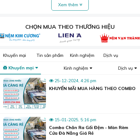
Xem thêm
CHỌN MUA THEO THƯƠNG HIỆU
Bộ chăn ga lụa Thái mang vẻ đẹp hiện đại và sang trọng.
Nguồn gốc và đặc tính của lụa Thái
Lụa Thái là một loại vải lụa cao cấp được sản xuất tại
Thái Lan, nổi tiếng trên toàn thế giới về chất lượng và vẻ
Khuyến mại
Tin sản phẩm
Kinh nghiệm
Dịch vụ
đẹp.
Khuyến mại
Kinh nghiệm
Dịch vụ
Chất liệu này được dệt từ sợi tơ tằm tự nhiên, trải qua quy
trình sản xuất tỉ mỉ và công phu để tạo ra những thước
25-12-2024, 4:26 pm
vải mềm mại, bóng mượt và bền bỉ.
KHUYẾN MÃI MUA HÀNG THEO COMBO
15-01-2025, 5:16 pm
Combo Chăn Ra Gối Đệm - Màn Rèm
Cửa Đà Nẵng Giá Rẻ