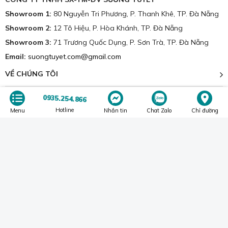
GIAO HÀNG TOÀN QUỐC
Giao hàng trước trả tiền sau COD
CÔNG TY TNHH SX-TM-DV SƯƠNG TUYẾT
Showroom 1:
80 Nguyễn Tri Phương, P. Thanh Khê, TP. Đà Nẵng
Showroom 2:
12 Tô Hiệu, P. Hòa Khánh, TP. Đà Nẵng
0935.254.866
Showroom 3:
71 Trương Quốc Dụng, P. Sơn Trà, TP. Đà Nẵng
Hotline
Menu
Nhắn tin
Chat Zalo
Chỉ đường
Email:
suongtuyet.com@gmail.com
VỀ CHÚNG TÔI
HỖ TRỢ KHÁCH HÀNG
BỘ PHẬN TƯ VẤN KHÁCH HÀNG
Hotline CSKH:
0935.254.866
So với những dòng lụa cùng giá trị thì chăn ga lụa Thái tốt hơn.
Bóng bẩy và sang trọng
:
Sợi tơ tằm tự nhiên tạo nên