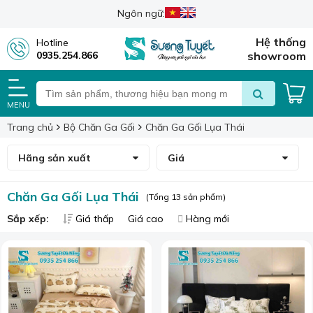
Ngôn ngữ:
Hệ thống
Hotline
0935.254.866
showroom
MENU
Trang chủ
Bộ Chăn Ga Gối
Chăn Ga Gối Lụa Thái
Hãng sản xuất
Giá
Chăn Ga Gối Lụa Thái
(Tổng 13 sản phẩm)
Sắp xếp:
Giá thấp
Giá cao
Hàng mới