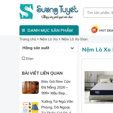
DANH MỤC SẢN PHẨM
HOT DE
Trang chủ
Nệm Lò Xo
Nệm Lò Xo Elan
Hãng sản xuất
Nệm Lò Xo 
Elan
BÀI VIẾT LIÊN QUAN
Báo Giá Rèm Cửa
Đà Nẵng 2026 –
999+ Mẫu Đẹp,
Sang Trọng, Giá Chỉ
Xưởng Túi Ngủ Văn
Từ 1xx.000đ/m²
Phòng, Dã Ngoại,