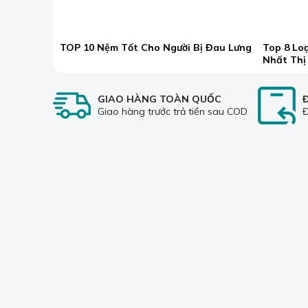
TOP 10 Nệm Tốt Cho Người Bị Đau Lưng
Top 8 Lo
Nhất Thị
GIAO HÀNG TOÀN QUỐC
Giao hàng trước trả tiền sau COD
Đ
CÔNG TY TNHH SX-TM-DV
VỀ CHÚNG TÔI
SƯƠNG TUYẾT
Giới thiệu
Showroom 1:
80 Nguyễn Tri
Đăng ký/ Đăng nhập
Phương, P. Thanh Khê, TP. Đà
Nẵng
Tuyển dụng, việc làm
Showroom 2:
12 Tô Hiệu, P.
Thanh toán
Hòa Khánh, TP. Đà Nẵng
Liên hệ
Showroom 3:
71 Trương
Đối tác - Đại lý
Quốc Dụng, P. Sơn Trà, TP. Đà
Nẵng
Tra cứu hóa đơn điện tử