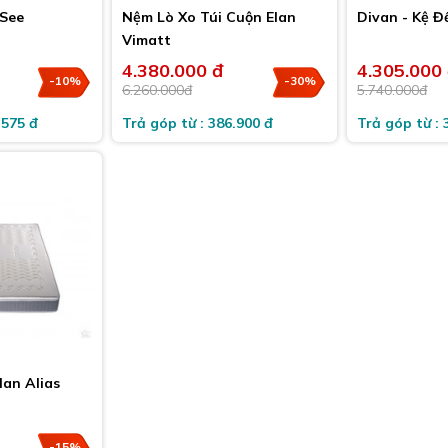
 See
Nệm Lò Xo Túi Cuộn Elan
Divan - Kệ Đ
Vimatt
4.380.000 đ
4.305.000
-10%
-30%
6.260.000đ
5.740.000đ
.575 đ
Trả góp từ : 386.900 đ
Trả góp từ : 
lan Alias
-15%