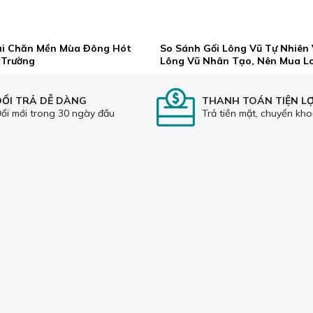
ại Chăn Mền Mùa Đông Hót
So Sánh Gối Lông Vũ Tự Nhiên 
 Trường
Lông Vũ Nhân Tạo, Nên Mua L
ĐỔI TRẢ DỄ DÀNG
THANH TOÁN TIỆN LỢ
ổi mới trong 30 ngày đầu
Trả tiền mặt, chuyển kh
HỖ TRỢ KHÁCH HÀNG
BỘ PHẬN TƯ VẤN KHÁC
Chính sách giao nhận
Hotline CSKH:
0935.254.866
Chính sách đổi trả sản phẩm
Chính sách bảo mật
Chính sách bảo hành
Hướng dẫn mua hàng
Mua trả góp thẻ tín dụng
Bằng khen + Chứng nhận