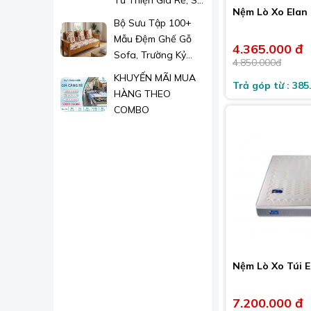
Từ Thiện Giá Rẻ, Sỉ
Nệm Lò Xo Elan
Lẻ Toàn Quốc
Bộ Sưu Tập 100+
Mẫu Đệm Ghế Gỗ
4.365.000 đ
Sofa, Trường Kỷ
4.850.000đ
Đẹp 2026
KHUYẾN MÃI MUA
Trả góp từ : 385
HÀNG THEO
COMBO
Nệm Lò Xo Túi E
7.200.000 đ