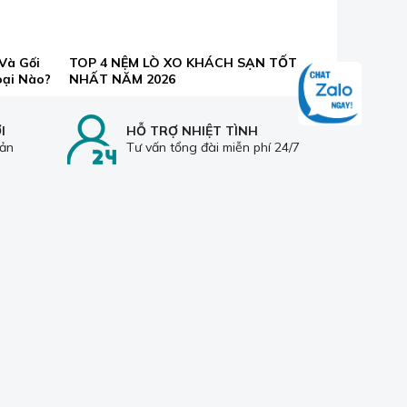
Và Gối
TOP 4 NỆM LÒ XO KHÁCH SẠN TỐT
oại Nào?
NHẤT NĂM 2026
I
HỖ TRỢ NHIỆT TÌNH
oản
Tư vấn tổng đài miễn phí 24/7
H HÀNG