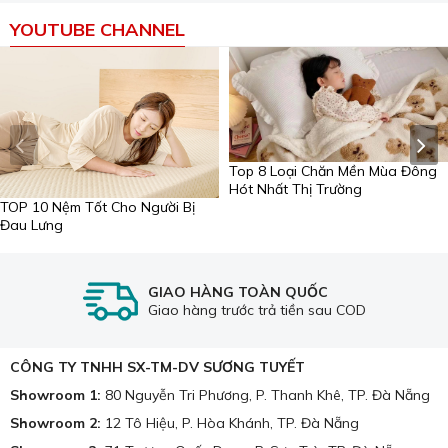
YOUTUBE CHANNEL
Rèm lá nhôm.
1. Cấu tạo của rèm nhôm
Rèm lá nhôm có cấu tạo gồm 4 phần cơ bản: Đó là hộp
rèm, lá rèm, dây kéo rèm, thanh xoay lá nhôm.
Top 8 Loại Chăn Mền Mùa Đông
Hót Nhất Thị Trường
TOP 10 Nệm Tốt Cho Người Bị
Đau Lưng
GIAO HÀNG TOÀN QUỐC
Giao hàng trước trả tiền sau COD
CÔNG TY TNHH SX-TM-DV SƯƠNG TUYẾT
Showroom 1:
80 Nguyễn Tri Phương, P. Thanh Khê, TP. Đà Nẵng
Showroom 2:
12 Tô Hiệu, P. Hòa Khánh, TP. Đà Nẵng