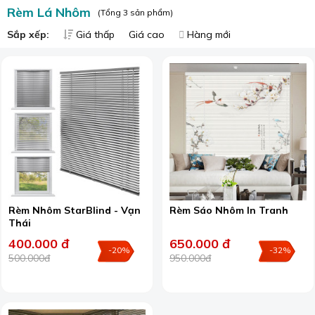
Rèm Lá Nhôm
(Tổng 3 sản phẩm)
Sắp xếp:
Giá thấp
Giá cao
Hàng mới
Rèm Nhôm StarBlind - Vạn
Rèm Sáo Nhôm In Tranh
Thái
400.000 đ
650.000 đ
-20%
-32%
500.000đ
950.000đ