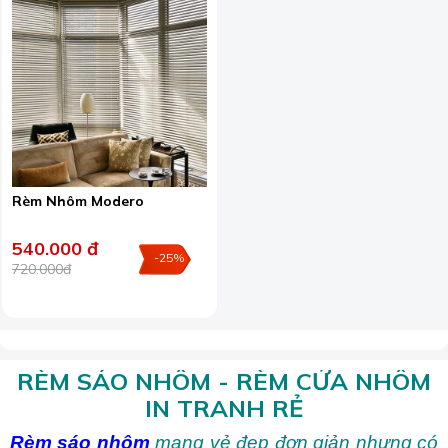
Rèm Nhôm Modero
540.000 đ
-25%
720.000đ
RÈM SÁO NHÔM - RÈM CỬA NHÔM
IN TRANH RẺ
Rèm sáo nhôm
mang vẻ đẹp đơn giản nhưng có