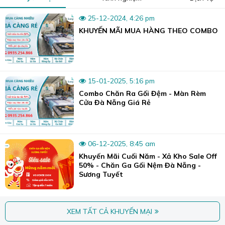
Video thực tế của rèm sáo nhôm.
25-12-2024, 4:26 pm
KHUYẾN MÃI MUA HÀNG THEO COMBO
Với khả năng chống nắng hiệu quả, lá rèm nhỏ nhắn, mỏng
manh, tinh tế, và linh hoạt trong việc điều chỉnh ánh sáng
nhờ khả năng lật xoay 180 độ dễ dàng.
Do đó, nó thường được bắt gặp và che chắn tại cửa sổ, cửa
15-01-2025, 5:16 pm
kính ở những vị trí như phòng ngủ, phòng làm việc, phòng
Combo Chăn Ra Gối Đệm - Màn Rèm
ăn, quán cà phê, nhà hàng...
Cửa Đà Nẵng Giá Rẻ
06-12-2025, 8:45 am
Khuyến Mãi Cuối Năm - Xả Kho Sale Off
50% - Chăn Ga Gối Nệm Đà Nẵng -
Sương Tuyết
XEM TẤT CẢ KHUYẾN MẠI