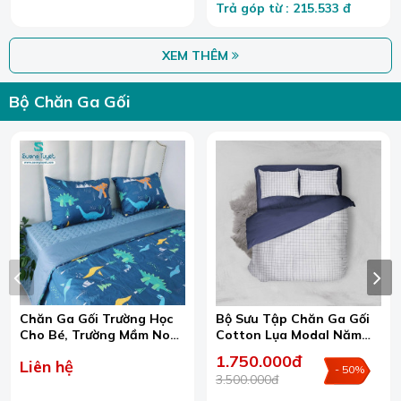
Trả góp từ : 215.533 đ
XEM THÊM
Bộ Chăn Ga Gối
Chăn Ga Gối Trường Học
Bộ Sưu Tập Chăn Ga Gối
Cho Bé, Trường Mầm Non,
Cotton Lụa Modal Năm
Mẫu Giáo...
2026
1.750.000đ
Liên hệ
- 50%
3.500.000đ