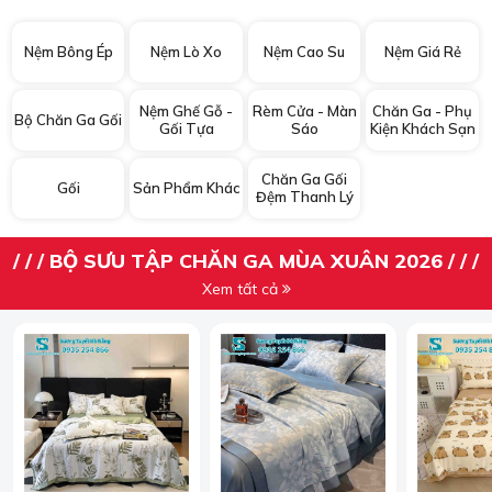
Nệm Bông Ép
Nệm Lò Xo
Nệm Cao Su
Nệm Giá Rẻ
Nệm Ghế Gỗ -
Rèm Cửa - Màn
Chăn Ga - Phụ
Bộ Chăn Ga Gối
Gối Tựa
Sáo
Kiện Khách Sạn
Chăn Ga Gối
Gối
Sản Phẩm Khác
Đệm Thanh Lý
/ / / BỘ SƯU TẬP CHĂN GA MÙA XUÂN 2026 / / /
Xem tất cả