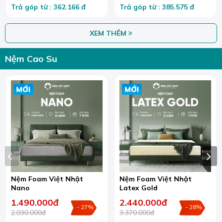
Trả góp từ : 362.166 đ
Trả góp từ : 385.575 đ
XEM THÊM
Nệm Cao Su
Nệm Foam Việt Nhật
Nệm Foam Việt Nhật
Nano
Latex Gold
1.490.000đ
2.440.000đ
- 27%
- 28%
2.030.000đ
3.370.000đ