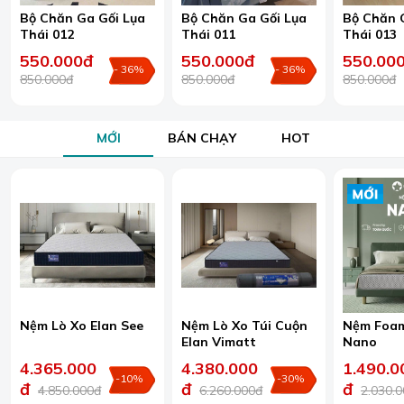
Bộ Chăn Ga Gối Lụa
Bộ Chăn Ga Gối Lụa
Bộ Chăn 
Thái 012
Thái 011
Thái 013
550.000đ
550.000đ
550.00
- 36%
- 36%
850.000đ
850.000đ
850.000đ
MỚI
BÁN CHẠY
HOT
Nệm Lò Xo Elan See
Nệm Lò Xo Túi Cuộn
Nệm Foam
Elan Vimatt
Nano
4.365.000
4.380.000
1.490.0
-10%
-30%
đ
đ
đ
4.850.000đ
6.260.000đ
2.030.