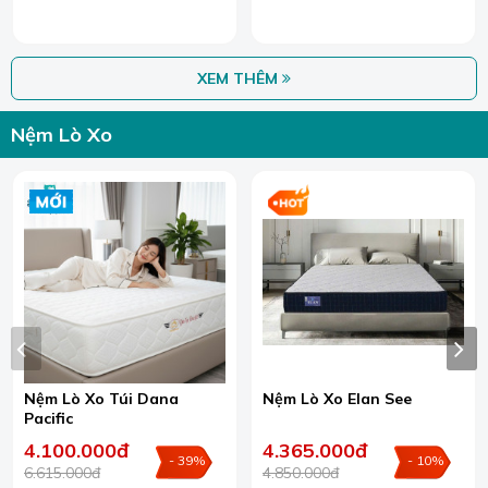
XEM THÊM
Nệm Lò Xo
Nệm Lò Xo Túi Dana
Nệm Lò Xo Elan See
Pacific
4.100.000đ
4.365.000đ
- 39%
- 10%
6.615.000đ
4.850.000đ