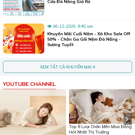
Cửa Đà Nẵng Giá Rẻ
06-12-2025, 8:45 am
Khuyến Mãi Cuối Năm - Xả Kho Sale Off
50% - Chăn Ga Gối Nệm Đà Nẵng -
Sương Tuyết
XEM TẤT CẢ KHUYẾN MẠI
YOUTUBE CHANNEL
Top 8 Loại Chăn Mền Mùa Đông
Hót Nhất Thị Trường