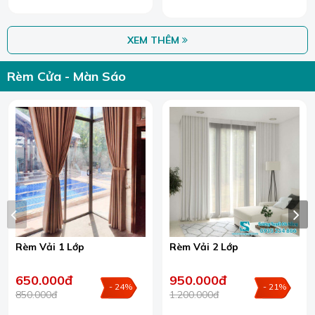
XEM THÊM
Rèm Cửa - Màn Sáo
Rèm Vải 1 Lớp
Rèm Vải 2 Lớp
650.000đ
950.000đ
- 24%
- 21%
850.000đ
1.200.000đ