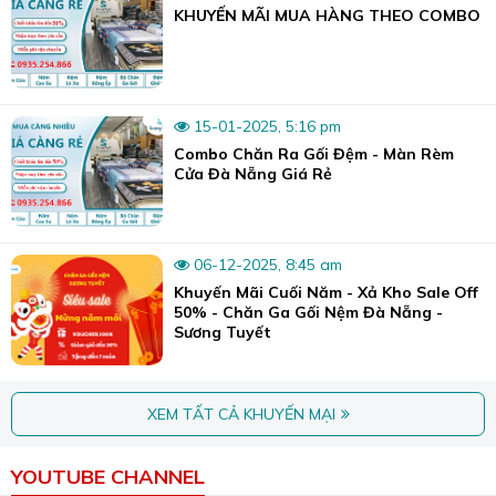
KHUYẾN MÃI MUA HÀNG THEO COMBO
15-01-2025, 5:16 pm
Rất nhiều bộ chăn ga tencel cotton đa dạng đang chờ đón bạn.
Combo Chăn Ra Gối Đệm - Màn Rèm
Cửa Đà Nẵng Giá Rẻ
Điều đặc biệt là mức giá cực kỳ phải chăng, chỉ từ
1xxx/bộ, biến đây thành khoản đầu tư xứng đáng cho
giấc ngủ chất lượng và sức khỏe của bạn.
Đừng để cái nóng làm phiền giấc ngủ! Hãy đến Sương
06-12-2025, 8:45 am
Tuyết Đà Nẵng ngay hôm nay để trải nghiệm sự khác biệt
Khuyến Mãi Cuối Năm - Xả Kho Sale Off
50% - Chăn Ga Gối Nệm Đà Nẵng -
từ chăn ga Tencel Cotton!
Sương Tuyết
XEM TẤT CẢ KHUYẾN MẠI
YOUTUBE CHANNEL