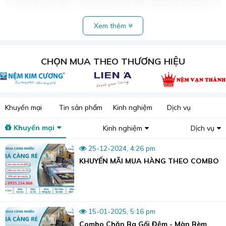
Xem thêm
CHỌN MUA THEO THƯƠNG HIỆU
Khuyến mại
Tin sản phẩm
Kinh nghiệm
Dịch vụ
Khuyến mại
Kinh nghiệm
Dịch vụ
Màn roman: lựa chọn hoàn hảo cho ngôi nhà bạn.
25-12-2024, 4:26 pm
1. Cấu Tạo Của Rèm Roman Xếp Lớp
KHUYẾN MÃI MUA HÀNG THEO COMBO
Một bộ rèm vải xếp lớp cơ bản bao gồm tấm vải chính
được may theo các đường ngang cách đều nhau. Các
đường may này tạo thành các nếp gấp khi rèm được kéo
lên.
15-01-2025, 5:16 pm
Combo Chăn Ra Gối Đệm - Màn Rèm