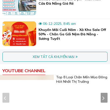
Cửa Đà Nẵng Giá Rẻ
06-12-2025, 8:45 am
Khuyến Mãi Cuối Năm - Xả Kho Sale Off
50% - Chăn Ga Gối Nệm Đà Nẵng -
Sương Tuyết
XEM TẤT CẢ KHUYẾN MẠI
Cấu tạo chi tiết của rèm roman xếp lớp.
YOUTUBE CHANNEL
Hệ thống dây kéo và thanh đỡ phía trên đóng vai trò quan
trọng trong việc vận hành rèm.
Khi bạn tác động vào dây kéo, các lớp vải sẽ từ từ xếp
chồng lên nhau, mở ra không gian và đón ánh sáng tự
nhiên.
Top 8 Loại Chăn Mền Mùa Đông
2. Ưu Điểm Vượt Trội Của
Hót Nhất Thị Trường