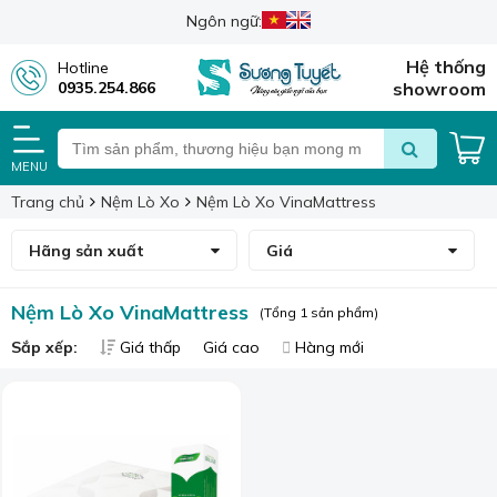
Ngôn ngữ:
Hệ thống
Hotline
0935.254.866
showroom
MENU
Trang chủ
Nệm Lò Xo
Nệm Lò Xo VinaMattress
Hãng sản xuất
Giá
Nệm Lò Xo VinaMattress
(Tổng 1 sản phẩm)
Sắp xếp:
Giá thấp
Giá cao
Hàng mới