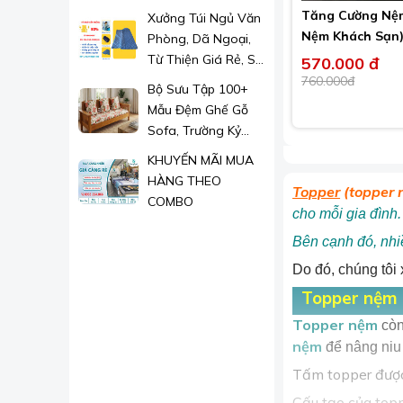
Sang Trọng, Giá Chỉ
Tăng Cường Nệ
Xưởng Túi Ngủ Văn
Từ 1xx.000đ/m²
Nệm Khách Sạn
Phòng, Dã Ngoại,
Từ Thiện Giá Rẻ, Sỉ
570.000 đ
Lẻ Toàn Quốc
760.000đ
Bộ Sưu Tập 100+
Mẫu Đệm Ghế Gỗ
Sofa, Trường Kỷ
Đẹp 2026
KHUYẾN MÃI MUA
HÀNG THEO
Topper
(topper
COMBO
cho mỗi gia đình.
Bên cạnh đó, nhi
Do đó, chúng tôi
Topper nệm l
Topper nệm
còn
nệm
để nâng niu 
Tấm topper được 
Cấu tạo của top