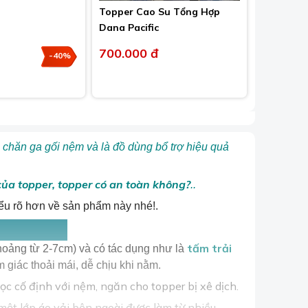
Topper Cao Su Tổng Hợp
Dana Pacific
700.000 đ
-40%
c chăn ga gối nệm và là đồ dùng bổ trợ hiệu quả
 của topper, topper có an toàn không?
..
hiểu rõ hơn về sản phẩm này nhé!.
tấm trải
hoảng từ 2-7cm) và
có tác dụng như là
giác thoải mái, dễ chịu khi nằm.
c cố định với nệm, ngăn cho topper bị xê dịch.
một lớp áo vải bên ngoài được làm từ nhiều