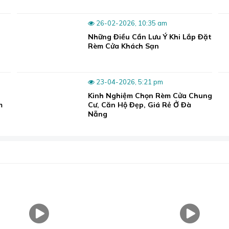
Topper nệm - Tấm tiện nghi nệm
dành cho
26-02-2026, 10:35 am
Những Điều Cần Lưu Ý Khi Lắp Đặt
ụng cho những gia đình đang có sẵn nệm, chưa có nhu cầu tha
Rèm Cửa Khách Sạn
a năng
này cũng có thể được dùng độc lập như một chiếc nệm 
23-04-2026, 5:21 pm
Kinh Nghiệm Chọn Rèm Cửa Chung
m
Cư, Căn Hộ Đẹp, Giá Rẻ Ở Đà
Nẵng