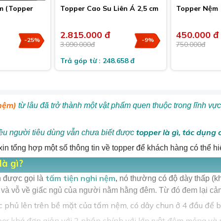
m (Topper
Topper Cao Su Liên Á 2,5 cm
Topper Nệm
)
2.815.000 đ
450.000 đ
-25%
-9%
3.090.000đ
750.000đ
Trả góp từ : 248.658 đ
 nệm)
từ lâu đã trở thành một vật phẩm quen thuộc trong lĩnh vự
topper là gì, tác dụng
ều người tiêu dùng vẫn chưa biết được
 xin tổng hợp một số thông tin về topper để khách hàng có thể 
à gì?
tấm tiện nghi nệm
,
 được gọi là
nó thường có độ dày thấp (k
và vỗ về giấc ngủ của người nằm hằng đêm. Từ đó đem lại cảm 
phủ lên trên bề mặt của tấm nệm, có dây chun ở 4 đầu để bọ
per khá đơn giản với 2 phần chính với lớp ruột đệm mỏng và 