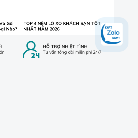
Và Gối
TOP 4 NỆM LÒ XO KHÁCH SẠN TỐT
oại Nào?
NHẤT NĂM 2026
một tấm đệm thông thường thì nó sẽ tạo ra cho bề
oái, dễ chịu.
I
HỖ TRỢ NHIỆT TÌNH
oản
Tư vấn tổng đài miễn phí 24/7
u công dụng rất tốt mà nhiều sản phẩm khác
H HÀNG