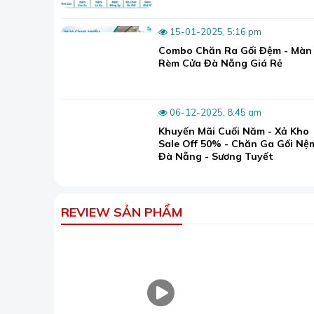
15-01-2025, 5:16 pm
Combo Chăn Ra Gối Đệm - Màn
Topper rất hữu d
Rèm Cửa Đà Nẵng Giá Rẻ
cứng.
nệm đ
Ngoài ra,
06-12-2025, 8:45 am
Khuyến Mãi Cuối Năm - Xả Kho
Sale Off 50% - Chăn Ga Gối Nệ
Đà Nẵng - Sương Tuyết
REVIEW SẢN PHẨM