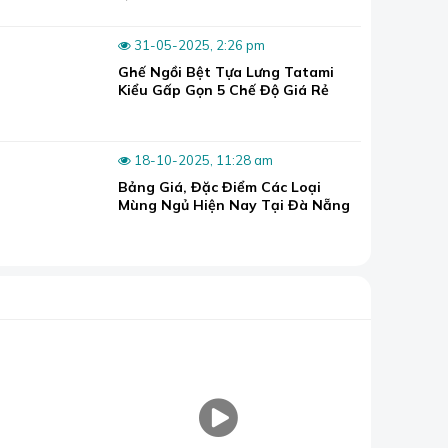
 mọi nhà.
31-05-2025, 2:26 pm
Ghế Ngồi Bệt Tựa Lưng Tatami
y mới, nhưng những tấm nệm đó đã cũ hoặc là thô
Kiểu Gấp Gọn 5 Chế Độ Giá Rẻ
mỏng hoặc làm mền đắp rất hiệu quả.
18-10-2025, 11:28 am
Bảng Giá, Đặc Điểm Các Loại
Mùng Ngủ Hiện Nay Tại Đà Nẵng