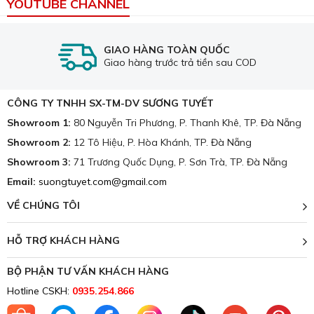
Kĩ thuật dệt thủ công
Nhiều tấm thảm được dệt hoàn toàn bằng tay, tạo nên
những họa tiết tinh xảo và độc đáo, không có hai tấm thảm
15-01-2025, 5:16 pm
nào giống nhau.
Combo Chăn Ra Gối Đệm - Màn Rèm
Cửa Đà Nẵng Giá Rẻ
>> Tham khảo thêm các thảm khác:
Thảm trải sàn Đà
Nẵng
Độ bền màu
Màu sắc của thảm rất bền màu, không dễ bị phai nhạt dưới
06-12-2025, 8:45 am
tác động của ánh nắng mặt trời.
Khuyến Mãi Cuối Năm - Xả Kho Sale Off
50% - Chăn Ga Gối Nệm Đà Nẵng -
Sương Tuyết
XEM TẤT CẢ KHUYẾN MẠI
YOUTUBE CHANNEL
TOP 10 Nệm Tốt Cho Người Bị
Top 8 Loại Chăn Mền Mùa Đông
Đau Lưng
Hót Nhất Thị Trường