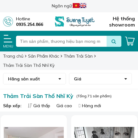
Ngôn ngữ:
Hệ thống
Hotline
0935.254.866
showroom
MENU
Trang chủ
Sản Phẩm Khác
Thảm Trải Sàn
Thảm Trải Sàn Thổ Nhĩ Kỳ
Hãng sản xuất
Giá
Thảm Trải Sàn Thổ Nhĩ Kỳ
(Tổng 71 sản phẩm)
Sắp xếp:
Giá thấp
Giá cao
Hàng mới