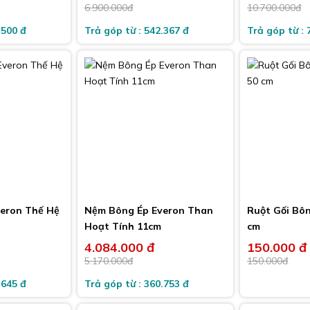
-16%
-11%
6.900.000đ
10.700.000đ
.500 đ
Trả góp từ : 542.367 đ
Trả góp từ : 
eron Thế Hệ
Nệm Bông Ép Everon Than
Ruột Gối Bôn
Hoạt Tính 11cm
cm
4.084.000 đ
150.000 đ
-10%
-21%
5.170.000đ
150.000đ
.645 đ
Trả góp từ : 360.753 đ