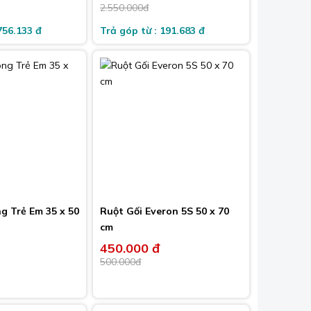
-20%
-15%
2.550.000đ
756.133 đ
Trả góp từ : 191.683 đ
g Trẻ Em 35 x 50
Ruột Gối Everon 5S 50 x 70
cm
450.000 đ
-10%
500.000đ