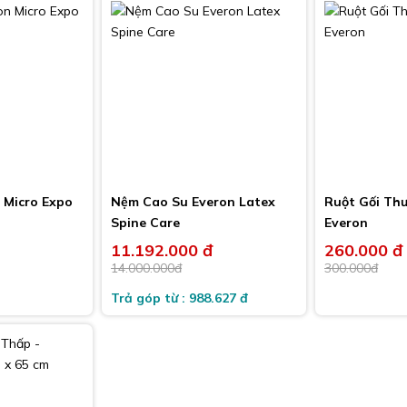
 Micro Expo
Nệm Cao Su Everon Latex
Ruột Gối Thư
Spine Care
Everon
11.192.000 đ
260.000 đ
-9%
-20%
14.000.000đ
300.000đ
Trả góp từ : 988.627 đ