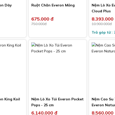
on Dày
Ruột Chăn Everon Mỏng
Nệm Lò Xo Ev
Cloud Plus
675.000 đ
8.393.000
-10%
-10%
750.000đ
10.900.000đ
Trả góp từ : 
n King Koil
Nệm Lò Xo Túi Everon Pocket
Nệm Cao Su 
Pops - 25 cm
Everon Natur
Latex
6.140.000 đ
8.560.000