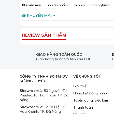
Khuyến mại
Tin sản phẩm
Dịch vụ
Kinh nghiệm
KHUYẾN MẠI
REVIEW SẢN PHẨM
GIAO HÀNG TOÀN QUỐC
Giao hàng trước trả tiền sau COD
Đ
CÔNG TY TNHH SX-TM-DV
VỀ CHÚNG TÔI
SƯƠNG TUYẾT
Giới thiệu
Showroom 1:
80 Nguyễn Tri
Đăng ký/ Đăng nhập
Phương, P. Thanh Khê, TP. Đà
Nẵng
Tuyển dụng, việc làm
Showroom 2:
12 Tô Hiệu, P.
Thanh toán
Hòa Khánh, TP. Đà Nẵng