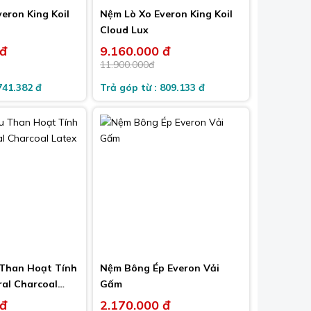
eron King Koil
Nệm Lò Xo Everon King Koil
Cloud Lux
 đ
9.160.000 đ
-23%
-23%
11.900.000đ
741.382 đ
Trả góp từ : 809.133 đ
Than Hoạt Tính
Nệm Bông Ép Everon Vải
al Charcoal
Gấm
 đ
2.170.000 đ