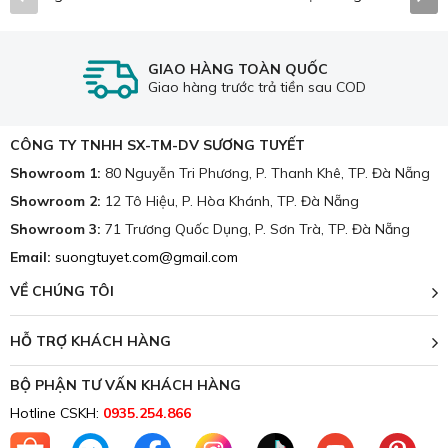
TOP 10 Nệm Tốt Cho Người Bị
Đau Lưng
GIAO HÀNG TOÀN QUỐC
Giao hàng trước trả tiền sau COD
CÔNG TY TNHH SX-TM-DV SƯƠNG TUYẾT
Showroom 1:
80 Nguyễn Tri Phương, P. Thanh Khê, TP. Đà Nẵng
Showroom 2:
12 Tô Hiệu, P. Hòa Khánh, TP. Đà Nẵng
Showroom 3:
71 Trương Quốc Dụng, P. Sơn Trà, TP. Đà Nẵng
Email:
suongtuyet.com@gmail.com
VỀ CHÚNG TÔI