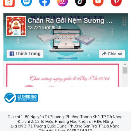
HỖ TRỢ KHÁCH HÀNG
BỘ PHẬN TƯ VẤN KHÁCH HÀNG
Hotline CSKH:
0935.254.866