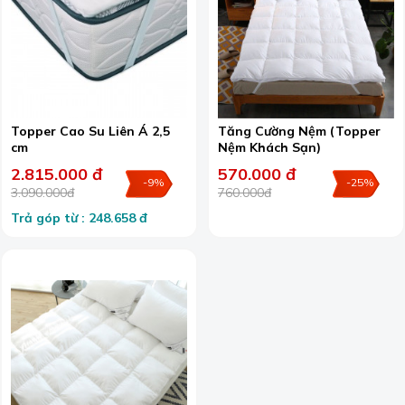
Topper Cao Su Liên Á 2,5
Tăng Cường Nệm (Topper
cm
Nệm Khách Sạn)
2.815.000 đ
570.000 đ
-9%
-25%
3.090.000đ
760.000đ
Trả góp từ : 248.658 đ