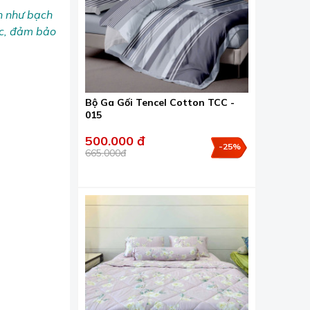
ên như bạch
ắc, đảm bảo
Bộ Ga Gối Tencel Cotton TCC -
015
500.000 đ
-25%
665.000đ