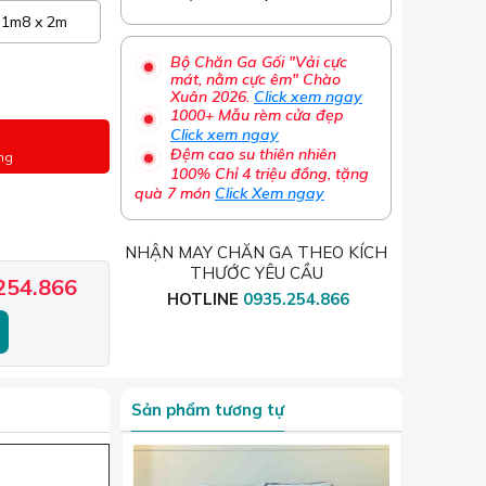
1m8 x 2m
Bộ Chăn Ga Gối "Vải cực
mát, nằm cực êm" Chào
Xuân 2026.
Click xem ngay
1000+ Mẫu rèm cửa đẹp
Click xem ngay
Đệm cao su thiên nhiên
ng
100% Chỉ 4 triệu đồng, tặng
quà 7 món
Click Xem ngay
NHẬN MAY CHĂN GA THEO KÍCH
THƯỚC YÊU CẦU
254.866
HOTLINE
0935.254.866
Sản phẩm tương tự