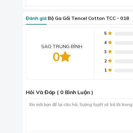
Đánh giá
Bộ Ga Gối Tencel Cotton TCC - 018
5
4
SAO TRUNG BÌNH
3
0
2
1
Hỏi Và Đáp ( 0 Bình Luận )
>> Xem toàn bộ
Kết hợp với sự thoáng khí của Cotton, sản phẩm 