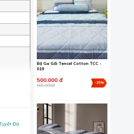
Bộ Ga Gối Tencel Cotton TCC -
019
500.000 đ
-25%
665.000đ
 Tuyết Đà