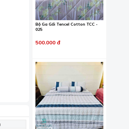
Bộ Ga Gối Tencel Cotton TCC -
025
500.000 đ
 rỗng giúp
g