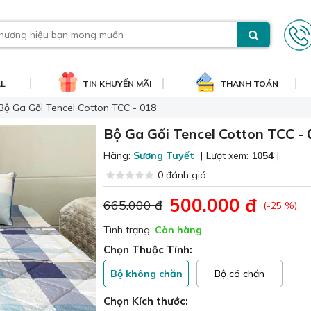
AL
TIN KHUYẾN MÃI
THANH TOÁN
Bộ Ga Gối Tencel Cotton TCC - 018
Bộ Ga Gối Tencel Cotton TCC -
Hãng:
Sương Tuyết
|
Lượt xem:
1054
|
0 đánh giá
500.000 đ
665.000 đ
(-25 %)
Tình trạng:
Còn hàng
Chọn Thuộc Tính:
Bộ không chăn
Bộ có chăn
Chọn Kích thước: