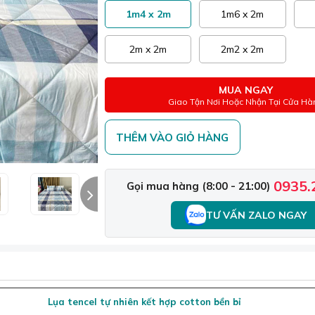
1m4 x 2m
1m6 x 2m
2m x 2m
2m2 x 2m
MUA NGAY
Giao Tận Nơi Hoặc Nhận Tại Cửa Hà
THÊM VÀO GIỎ HÀNG
0935.
Gọi mua hàng (8:00 - 21:00)
TƯ VẤN ZALO NGAY
Lụa tencel tự nhiên kết hợp cotton bền bỉ