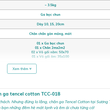
~ 3.5kg
Ga bọc chun
Dày 10, 15, 20cm
Chăn chần gòn mỏng, mát
01 x Ga bọc chun
01 x Chăn 2mx2m2
02 x Vỏ gối nằm: 50x70
01 x Vỏ gối ôm: 35x100
Xem thêm
n ga tencel cotton TCC-018
thách. Nhưng đừng lo lắng, chăn ga Tencel Cotton tại Sương
o bạn những đêm hè mát lạnh và êm ái chưa từng có!