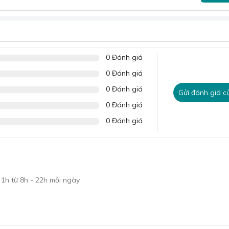
0 Đánh giá
0 Đánh giá
0 Đánh giá
Gửi đánh giá c
0 Đánh giá
0 Đánh giá
 tại đây:
Bộ chăn ga gối Tencel cotton
giúp bạn luôn khô thoáng, tạm biệt cảm giác bết dính.