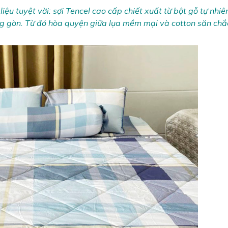
liệu tuyệt vời: sợi Tencel cao cấp chiết xuất từ bột gỗ tự nhi
ông gòn. Từ đó hòa quyện giữa lụa mềm mại và cotton săn ch