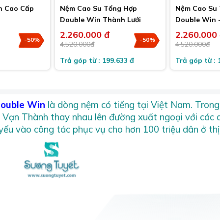
n Cao Cấp
Nệm Cao Su Tổng Hợp
Nệm Cao Su 
Double Win Thành Lưới
Double Win 
2.260.000 đ
2.260.000
-50%
-50%
4.520.000đ
4.520.000đ
Trả góp từ : 199.633 đ
Trả góp từ : 
ouble Win
là dòng nệm có tiếng tại Việt Nam. Trong
, Vạn Thành thay nhau lên đường xuất ngoại với các
yếu vào công tác phục vụ cho hơn 100 triệu dân ở thị 