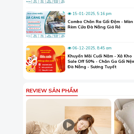
hàng có thể hoàn
gặt được nhiều t
15-01-2025, 5:16 pm
Combo Chăn Ra Gối Đệm - Màn
Trước tình trạng
Rèm Cửa Đà Nẵng Giá Rẻ
điều kiện sắm c
lại cho bạn một 
2. Các sản p
06-12-2025, 8:45 am
Để đáp ứng nhu c
Khuyến Mãi Cuối Năm - Xả Kho
Sale Off 50% - Chăn Ga Gối Nệ
phù hợp với nhiề
Đà Nẵng - Sương Tuyết
2.1. Nệm cao s
Đây là dòng nệm
REVIEW SẢN PHẨM
Để nhận ra nệm 
có mùi thơm ngọt
Về màu sắc, nệm