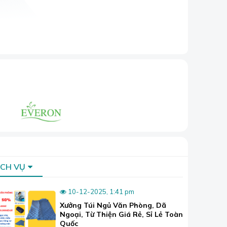
Dương, Tây Ninh... thì không khó để tìm ra
cao su.
g tấm nệm cao su cao cấp được cho ra đời. Song
ược sản xuất để phục vụ cho những khách hàng có
ỊCH VỤ
10-12-2025, 1:41 pm
ong mỗi sản phẩm. Rất dễ nhận biết vì thành
Xưởng Túi Ngủ Văn Phòng, Dã
xuyên gấp bo viền.
Ngoại, Từ Thiện Giá Rẻ, Sỉ Lẻ Toàn
Quốc
g gấp gọn được. Còn về chất lượng thì khách