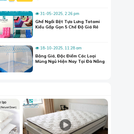
ang lấn sang trị trường miền Trung, miền Bắc và
31-05-2025, 2:26 pm
Ghế Ngồi Bệt Tựa Lưng Tatami
ng biết nguồn gốc thì nếu khách hàng không có
Kiểu Gấp Gọn 5 Chế Độ Giá Rẻ
ouble Win là một sự lựa chọn chắc chắn sẽ mang
lượng.
18-10-2025, 11:28 am
chiếc nệm với giá cả và nguyên liệu khác nhau,
Bảng Giá, Đặc Điểm Các Loại
Mùng Ngủ Hiện Nay Tại Đà Nẵng
nệm cao su Win Win, Win...
h trước của nệm rất đẹp mắt và có viền dày. Nệm
mại và mát lạnh.