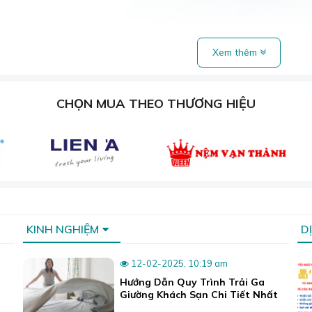
Xem thêm
CHỌN MUA THEO THƯƠNG HIỆU
 dồi dào từ các tỉnh vùng Đông Nam Bộ như Bình Phước, Bình 
xuất và họ còn có lợi hơn trong khâu vận chuyển máy móc và 
quá trình nghiên cứu thử nghiệm và vận hành sản xuất, nhữn
ác sản phẩm nệm cao su tổng hợp, cao su liên kết... cũng đ
ng nệm giá rẻ, phù hợp với bản thân.
KINH NGHIỆM
D
của nệm Double Win
12-02-2025, 10:19 am
ble Win
có thương hiệu rõ ràng, phiếu bảo hành kèm theo tr
Hướng Dẫn Quy Trình Trải Ga
ần chỉ khổ lớn, chắc chắn và có nhiều màu sắc đẹp, thường 
Giường Khách Sạn Chi Tiết Nhất
phẩm đều là nệm phẳng 1 tấm, chỉ có thể cuốn tròn chứ khôn