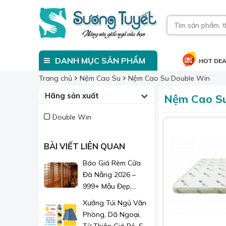
DANH MỤC SẢN PHẨM
HOT DE
Trang chủ
Nệm Cao Su
Nệm Cao Su Double Win
Hãng sản xuất
Nệm Cao Su
Double Win
BÀI VIẾT LIÊN QUAN
Báo Giá Rèm Cửa
Đà Nẵng 2026 –
999+ Mẫu Đẹp,
Sang Trọng, Giá Chỉ
Xưởng Túi Ngủ Văn
Từ 1xx.000đ/m²
Phòng, Dã Ngoại,