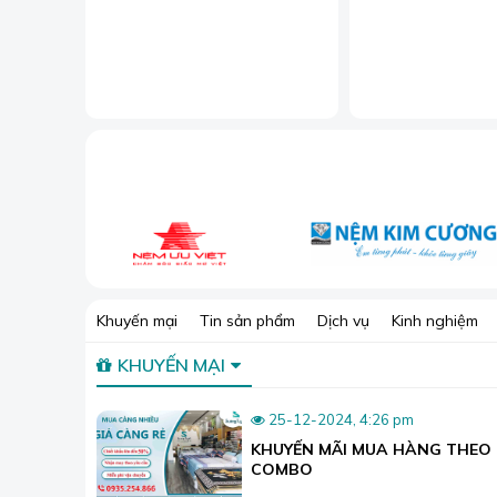
Với nguồn cao su
nguyên liệu sản 
Từ đó, trải qua 
Khuyến mại
Tin sản phẩm
Dịch vụ
Kinh nghiệm
song với đó là c
mong muốn sử dụ
KHUYẾN MẠI
1. Đặc điểm 
25-12-2024, 4:26 pm
Đệm cao su Dou
KHUYẾN MÃI MUA HÀNG THEO
nệm hay được ch
COMBO
Tất cả các sản 