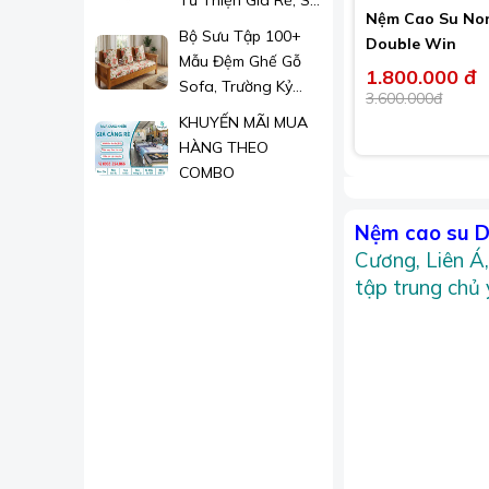
Từ Thiện Giá Rẻ, Sỉ
Nệm Cao Su No
Lẻ Toàn Quốc
Bộ Sưu Tập 100+
Double Win
Mẫu Đệm Ghế Gỗ
1.800.000 đ
Sofa, Trường Kỷ
3.600.000đ
Đẹp 2026
KHUYẾN MÃI MUA
HÀNG THEO
COMBO
Nệm cao su D
Cương, Liên Á
tập trung chủ 