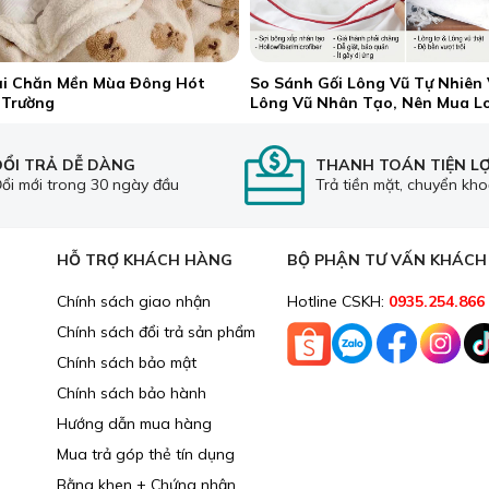
ại Chăn Mền Mùa Đông Hót
So Sánh Gối Lông Vũ Tự Nhiên 
 Trường
Lông Vũ Nhân Tạo, Nên Mua L
ĐỔI TRẢ DỄ DÀNG
THANH TOÁN TIỆN LỢ
ổi mới trong 30 ngày đầu
Trả tiền mặt, chuyển kh
HỖ TRỢ KHÁCH HÀNG
BỘ PHẬN TƯ VẤN KHÁC
Chính sách giao nhận
Hotline CSKH:
0935.254.866
Chính sách đổi trả sản phẩm
Chính sách bảo mật
Chính sách bảo hành
ệm Win Win vuông vắn, có cấu trúc lỗ vuông bên dưới và lỗ t
Hướng dẫn mua hàng
m cũng có đầy đủ các chức năng vốn có của nệm cao su như: Đ
Mua trả góp thẻ tín dụng
í.
Bằng khen + Chứng nhận