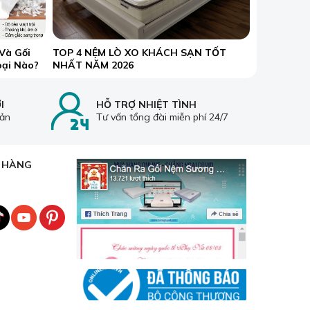
Và Gối
TOP 4 NỆM LÒ XO KHÁCH SẠN TỐT
oại Nào?
NHẤT NĂM 2026
I
HỖ TRỢ NHIỆT TÌNH
oản
Tư vấn tổng đài miễn phí 24/7
H HÀNG
ròn bên trên được đúc rất đẹp mắt và đều đặn.
àn hồi tốt, êm ái, nâng đỡ trọn vẹn cho cơ thể,