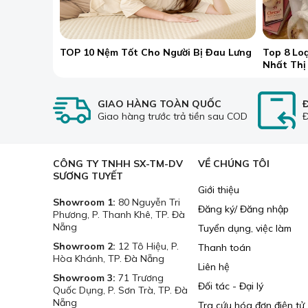
TOP 10 Nệm Tốt Cho Người Bị Đau Lưng
Top 8 Lo
Nhất Thị
GIAO HÀNG TOÀN QUỐC
Giao hàng trước trả tiền sau COD
Đ
CÔNG TY TNHH SX-TM-DV
VỀ CHÚNG TÔI
SƯƠNG TUYẾT
Giới thiệu
Showroom 1:
80 Nguyễn Tri
Đăng ký/ Đăng nhập
Phương, P. Thanh Khê, TP. Đà
Nẵng
Tuyển dụng, việc làm
Showroom 2:
12 Tô Hiệu, P.
Thanh toán
Hòa Khánh, TP. Đà Nẵng
Về ngoại hình, n
Liên hệ
Showroom 3:
71 Trương
Về chức năng, đệ
Đối tác - Đại lý
Quốc Dụng, P. Sơn Trà, TP. Đà
thông thoáng kh
Nẵng
Tra cứu hóa đơn điện tử