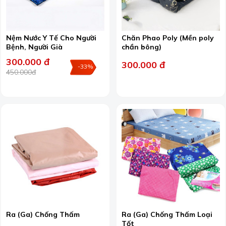
Nệm Nước Y Tế Cho Người
Chăn Phao Poly (Mền poly
Bệnh, Người Già
chần bông)
300.000 đ
300.000 đ
-33%
450.000đ
Ra (Ga) Chống Thấm
Ra (Ga) Chống Thấm Loại
Tốt