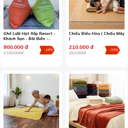
Ghế Lười Hạt Xốp Resort -
Chiếu Điều Hòa ( Chiếu Mây
Khách Sạn - Bãi Biển -
)
Team Building
900.000 đ
210.000 đ
-18%
-20%
1.100.000đ
263.000đ