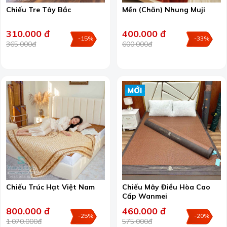
Chiếu Tre Tây Bắc
Mền (Chăn) Nhung Muji
310.000 đ
400.000 đ
-15%
-33%
365.000đ
600.000đ
Chiếu Trúc Hạt Việt Nam
Chiếu Mây Điều Hòa Cao
Cấp Wanmei
800.000 đ
460.000 đ
-25%
-20%
1.070.000đ
575.000đ