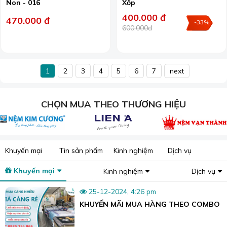
Non - 016
Xốp
400.000 đ
470.000 đ
-33%
600.000đ
1
2
3
4
5
6
7
next
CHỌN MUA THEO THƯƠNG HIỆU
Khuyến mại
Tin sản phẩm
Kinh nghiệm
Dịch vụ
Khuyến mại
Kinh nghiệm
Dịch vụ
25-12-2024, 4:26 pm
KHUYẾN MÃI MUA HÀNG THEO COMBO