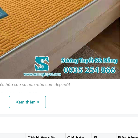
iều hòa cao su non màu cam đẹp mắt
ấp chia làm 3 lớp:
Xem thêm
n cực mát mẻ và thân thiện với môi trường. Lớp cao su tencel 
 giàu chất xơ lạnh), giặt rất nhanh khô, tạo mát và thỏa mái,
i, giúp chiếu được cố định trên giường và tạo độ êm cho chiế
Giá Niêm yết
Giá bán
SL
Đặt hàn