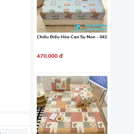
Chiếu Điều Hòa Cao Su Non - 042
470.000 đ
latex mềm
 tiết kiệm
u.
g