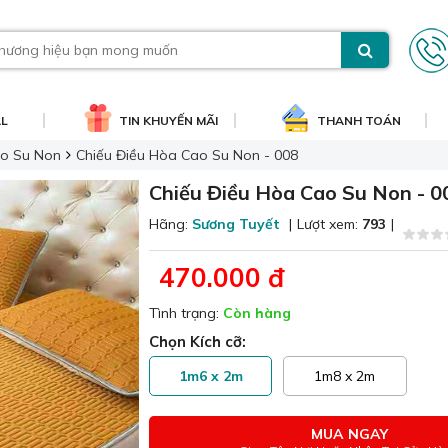
AL
TIN KHUYẾN MÃI
THANH TOÁN
ao Su Non
Chiếu Điều Hòa Cao Su Non - 008
Chiếu Điều Hòa Cao Su Non - 0
Hãng:
Sương Tuyết
|
Lượt xem:
793
|
470.000 đ
Tình trạng:
Còn hàng
Chọn Kích cỡ:
1m6 x 2m
1m8 x 2m
MUA NGAY