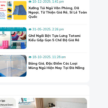
10-12-2025, 1:41 pm
Xưởng Túi Ngủ Văn Phòng, Dã
Ngoại, Từ Thiện Giá Rẻ, Sỉ Lẻ Toàn
Quốc
dịp hè, nắng
31-05-2025, 2:26 pm
 cụ thể nhé!
Ghế Ngồi Bệt Tựa Lưng Tatami
Kiểu Gấp Gọn 5 Chế Độ Giá Rẻ
18-10-2025, 11:28 am
Bảng Giá, Đặc Điểm Các Loại
Mùng Ngủ Hiện Nay Tại Đà Nẵng