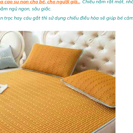
òa cao su non cho bé
, cho người già..
. Chiếu nằm rất mát, nhấ
 nằm ngủ ngon, sâu giấc.
rằn trọc hay cáu gắt thì sử dụng chiếu điều hòa sẽ giúp bé cả