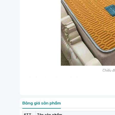
Chiếu đ
Chiếu được làm bằng chất liệu cao su non cao c
Lớp trên cùng: Là sợ vải làm từ tơ tre tự nhiê
mại, hút ẩm tốt, thông thoáng.
Lớp giữa: Được làm từ bông băng (1 nguyên liêu
Bảng giá sản phẩm
năng lượng nhiều hơn vào mùa hè nóng lực.
Lớp dưới cùng: Chống trượt và tăng tính đàn hồ
STT
Tên sản phẩm