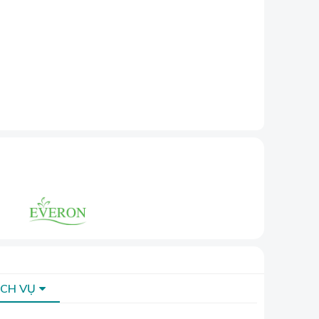
hăn ga gối
ỊCH VỤ