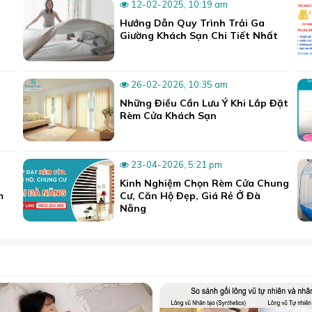
12-02-2025, 10:19 am
ốt nhất thị trường.
Hướng Dẫn Quy Trình Trải Ga
 ghi trong hợp đồng.
Giường Khách Sạn Chi Tiết Nhất
vấn.
ao su non 008
, nó sẽ là một sự lựa chọn rất tốt cho bạn vào 
26-02-2026, 10:35 am
 chúng tôi, bạn hãy liên hệ ngay để được tư vấn và báo giá
Những Điều Cần Lưu Ý Khi Lắp Đặt
Rèm Cửa Khách Sạn
ng Thanh Khê, TP. Đà Nẵng
h, TP. Đà Nẵng
23-04-2026, 5:21 pm
g Sơn Trà, TP. Đà Nẵng
Kinh Nghiệm Chọn Rèm Cửa Chung
m
Cư, Căn Hộ Đẹp, Giá Rẻ Ở Đà
Nẵng