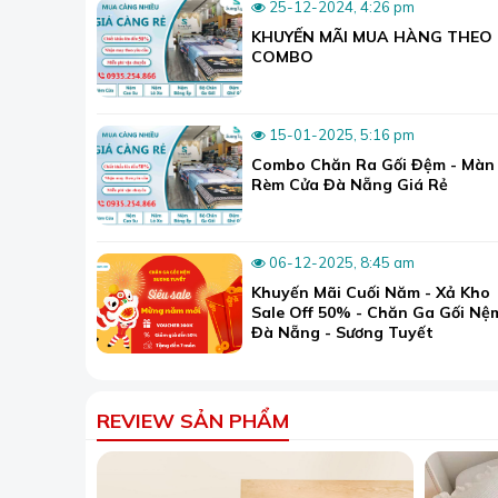
25-12-2024, 4:26 pm
Cam kết giá chăn ga gối đệm luôn cạnh tranh t
KHUYẾN MÃI MUA HÀNG THEO
Luôn giao hàng đúng hẹn và đúng thời gian đã
COMBO
Luôn có đội ngũ nhân viên sẵn sàng hỗ trợ tư 
Trên đây là những thông tin về
chiếu điều hòa c
15-01-2025, 5:16 pm
nóng. Nếu quan tâm đến những sản phẩm khác của
Combo Chăn Ra Gối Đệm - Màn
Rèm Cửa Đà Nẵng Giá Rẻ
📞Hotline:
0935.254.866
📍 Showroom1: 80 Nguyễn Tri Phương, phườ
📍 Showroom2: 12 Tô Hiệu, phường Hòa Khán
06-12-2025, 8:45 am
📍 Showroom3: 71 Trương Quốc Dụng, phườn
Khuyến Mãi Cuối Năm - Xả Kho
🌐Website:
suongtuyet.com
Sale Off 50% - Chăn Ga Gối Nệ
Đà Nẵng - Sương Tuyết
REVIEW SẢN PHẨM