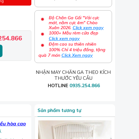
ng
Bộ Chăn Ga Gối "Vải cực
mát, nằm cực êm" Chào
Xuân 2026.
Click xem ngay
1000+ Mẫu rèm cửa đẹp
254.866
Click xem ngay
Đệm cao su thiên nhiên
100% Chỉ 4 triệu đồng, tặng
quà 7 món
Click Xem ngay
NHẬN MAY CHĂN GA THEO KÍCH
THƯỚC YÊU CẦU
HOTLINE
0935.254.866
Sản phẩm tương tự
iều hòa cao
.