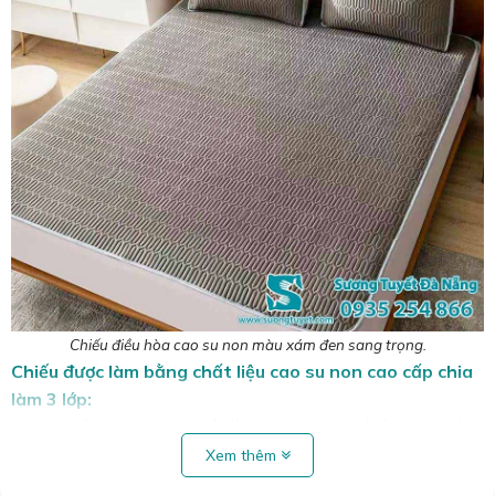
Chiếu điều hòa cao su non màu xám đen sang trọng.
Chiếu được làm bằng chất liệu cao su non cao cấp chia
làm 3 lớp:
Lớp trên cùng: Là sợ vải làm từ tơ tre tự nhiên cực mát
mẻ và thân thiện với môi trường. Lớp cao su tencel latex
Xem thêm
mềm mại, hút ẩm tốt, thông thoáng.