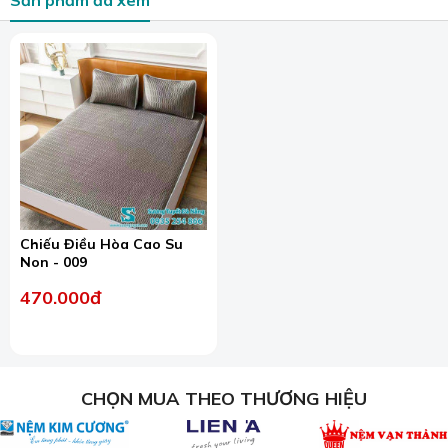
Sản phẩm đã xem
nhiều vật phẩm khác.
Chiếu Điều Hòa Cao Su
Non - 009
Cửa hàng chăn ga gối đệm - Rèm cửa Sương Tuyết.
470.000đ
Đến với cửa hàng của chúng tôi, bạn sẽ được thỏa thích
mua sắm nhiều sản phẩm tùy chọn. Nhất là đối với chăn
ga gối đã có đến hơn 5000 sản phẩm và nhiều mẫu vải
để khách hàng chọn lựa.
CHỌN MUA THEO THƯƠNG HIỆU
Sương Tuyết cam kết với khách hàng:
Không bán chăn ga gối đệm chất lượng kém, hàng giả,