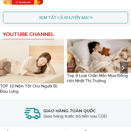
📍 Showroom2: 12 Tô Hiệu, phường Hòa Khánh, TP.
Đà Nẵng
📍 Showroom3: 71 Trương Quốc Dụng, phường Sơn
XEM TẤT CẢ KHUYẾN MẠI
Trà, TP. Đà Nẵng
🌐Website:
suongtuyet.com
YOUTUBE CHANNEL
Top 8 Loại Chăn Mền Mùa Đông
Hót Nhất Thị Trường
TOP 10 Nệm Tốt Cho Người Bị
Đau Lưng
GIAO HÀNG TOÀN QUỐC
Giao hàng trước trả tiền sau COD