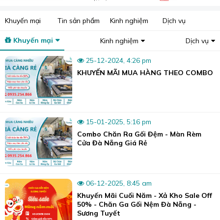
hàng nhái.
Đảm bảo nguồn nguyên liệu tốt và thân thiện nhất với
Khuyến mại
Tin sản phẩm
Kinh nghiệm
Dịch vụ
khách hàng.
Khuyến mại
Kinh nghiệm
Dịch vụ
Cam kết giá chăn ga gối đệm luôn cạnh tranh tốt nhất
thị trường.
25-12-2024, 4:26 pm
KHUYẾN MÃI MUA HÀNG THEO COMBO
Luôn giao hàng đúng hẹn và đúng thời gian đã ghi
trong hợp đồng.
Luôn có đội ngũ nhân viên sẵn sàng hỗ trợ tư vấn.
Trên đây là những thông tin về
chiếu điều hòa cao su
15-01-2025, 5:16 pm
non 009
, nó sẽ là một sự lựa chọn rất tốt cho bạn vào dịp
Combo Chăn Ra Gối Đệm - Màn Rèm
Cửa Đà Nẵng Giá Rẻ
hè, nắng nóng. Nếu quan tâm đến những sản phẩm khác
của chúng tôi, bạn hãy liên hệ ngay để được tư vấn và
báo giá cụ thể nhé!
06-12-2025, 8:45 am
📞Hotline:
0935.254.866
Khuyến Mãi Cuối Năm - Xả Kho Sale Off
📍 Showroom1: 80 Nguyễn Tri Phương, phường
50% - Chăn Ga Gối Nệm Đà Nẵng -
Thanh Khê, TP. Đà Nẵng
Sương Tuyết