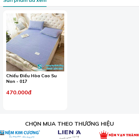
Sản phẩm đã xem
nhiều vật phẩm khác.
Chiếu Điều Hòa Cao Su
Non - 017
Cửa hàng chăn ga gối đệm - Rèm cửa Sương Tuyết.
470.000đ
Đến với cửa hàng của chúng tôi, bạn sẽ được thỏa thích
mua sắm nhiều sản phẩm tùy chọn. Nhất là đối với chăn
ga gối đã có đến hơn 5000 sản phẩm và nhiều mẫu vải
để khách hàng chọn lựa.
CHỌN MUA THEO THƯƠNG HIỆU
Sương Tuyết cam kết với khách hàng:
Không bán chăn ga gối đệm chất lượng kém, hàng giả,