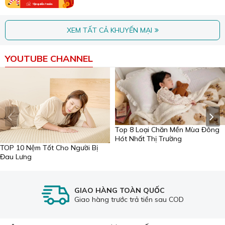
📍 Showroom2: 12 Tô Hiệu, phường Hòa Khánh, TP.
Đà Nẵng
📍 Showroom3: 71 Trương Quốc Dụng, phường Sơn
XEM TẤT CẢ KHUYẾN MẠI
Trà, TP. Đà Nẵng
🌐Website:
suongtuyet.com
YOUTUBE CHANNEL
Top 8 Loại Chăn Mền Mùa Đông
Hót Nhất Thị Trường
TOP 10 Nệm Tốt Cho Người Bị
Đau Lưng
GIAO HÀNG TOÀN QUỐC
Giao hàng trước trả tiền sau COD