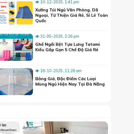
10-12-2025, 1:41 pm
Xưởng Túi Ngủ Văn Phòng, Dã
Ngoại, Từ Thiện Giá Rẻ, Sỉ Lẻ Toàn
Quốc
31-05-2025, 2:26 pm
Ghế Ngồi Bệt Tựa Lưng Tatami
dịp hè, nắng
Kiểu Gấp Gọn 5 Chế Độ Giá Rẻ
 cụ thể nhé!
18-10-2025, 11:28 am
Bảng Giá, Đặc Điểm Các Loại
Mùng Ngủ Hiện Nay Tại Đà Nẵng