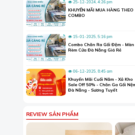
25-12-2024, 4:26 pm
Đảm bảo nguồn nguyên liệu tốt và thân thiện
KHUYẾN MÃI MUA HÀNG THEO
COMBO
Cam kết giá chăn ga gối đệm luôn cạnh tranh t
Luôn giao hàng đúng hẹn và đúng thời gian đã
15-01-2025, 5:16 pm
Luôn có đội ngũ nhân viên sẵn sàng hỗ trợ tư 
Combo Chăn Ra Gối Đệm - Màn
Trên đây là những thông tin về
chiếu điều hòa c
Rèm Cửa Đà Nẵng Giá Rẻ
nóng. Nếu quan tâm đến những sản phẩm khác của
📞Hotline:
0935.254.866
06-12-2025, 8:45 am
📍 Showroom1: 80 Nguyễn Tri Phương, phườ
Khuyến Mãi Cuối Năm - Xả Kho
📍 Showroom2: 12 Tô Hiệu, phường Hòa Khán
Sale Off 50% - Chăn Ga Gối Nệ
📍 Showroom3: 71 Trương Quốc Dụng, phườn
Đà Nẵng - Sương Tuyết
🌐Website:
suongtuyet.com
REVIEW SẢN PHẨM