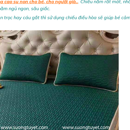
òa cao su non cho bé
, cho người già..
. Chiếu nằm rất mát, nhấ
 nằm ngủ ngon, sâu giấc.
rằn trọc hay cáu gắt thì sử dụng chiếu điều hòa sẽ giúp bé cả