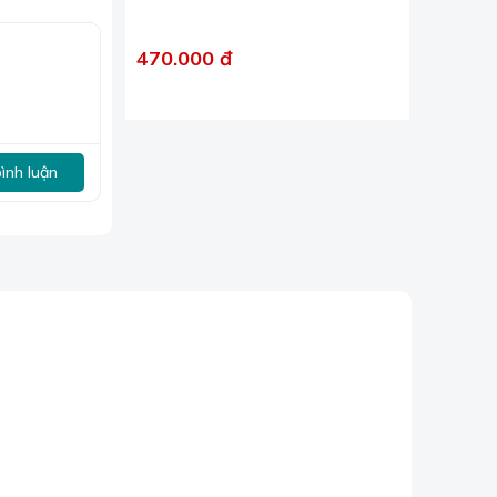
470.000 đ
u dùng.
tránh cho
bình luận
ẩm hoặc đem
a chúng tôi.
 và nhiều