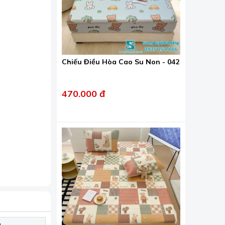
Chiếu Điều Hòa Cao Su Non - 042
470.000 đ
latex mềm
 tiết kiệm
g