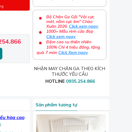
ng
Bộ Chăn Ga Gối "Vải cực
mát, nằm cực êm" Chào
Xuân 2026.
Click xem ngay
1000+ Mẫu rèm cửa đẹp
Click xem ngay
254.866
Đệm cao su thiên nhiên
100% Chỉ 4 triệu đồng, tặng
quà 7 món
Click Xem ngay
NHẬN MAY CHĂN GA THEO KÍCH
THƯỚC YÊU CẦU
HOTLINE
0935.254.866
Sản phẩm tương tự
iều hòa cao
.