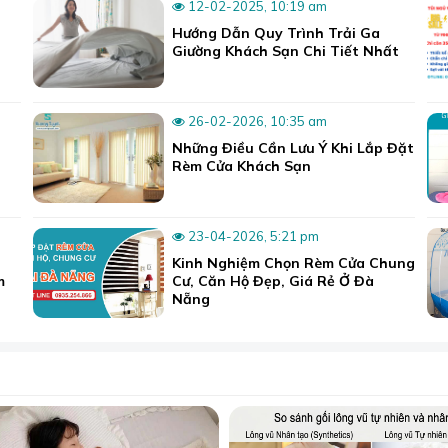
12-02-2025, 10:19 am
 nhất với khách hàng.
Hướng Dẫn Quy Trình Trải Ga
Giường Khách Sạn Chi Tiết Nhất
ốt nhất thị trường.
 ghi trong hợp đồng.
26-02-2026, 10:35 am
vấn.
Những Điều Cần Lưu Ý Khi Lắp Đặt
ao su non 014
, nó sẽ là một sự lựa chọn rất tốt cho bạn vào 
Rèm Cửa Khách Sạn
 chúng tôi, bạn hãy liên hệ ngay để được tư vấn và báo giá
23-04-2026, 5:21 pm
ng Thanh Khê, TP. Đà Nẵng
Kinh Nghiệm Chọn Rèm Cửa Chung
h, TP. Đà Nẵng
m
Cư, Căn Hộ Đẹp, Giá Rẻ Ở Đà
g Sơn Trà, TP. Đà Nẵng
Nẵng