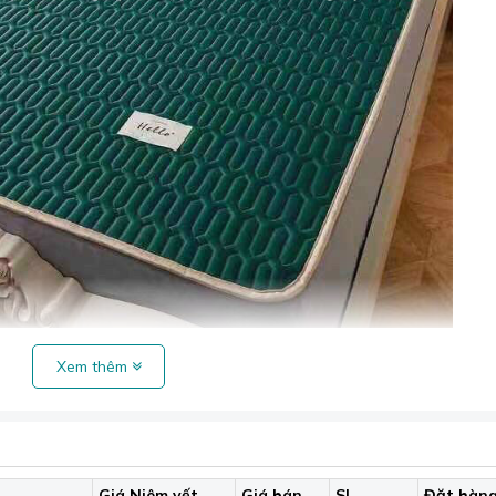
iều hòa cao su non màu xanh lá cây.
Xem thêm
ấp chia làm 3 lớp:
n cực mát mẻ và thân thiện với môi trường. Lớp cao su tencel 
 giàu chất xơ lạnh), giặt rất nhanh khô, tạo mát và thỏa mái,
Giá Niêm yết
Giá bán
SL
Đặt hàn