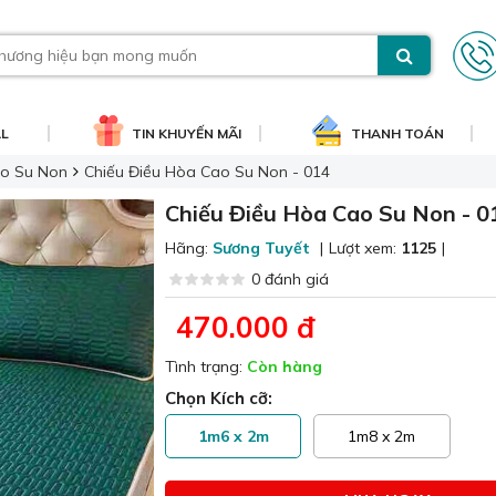
AL
TIN KHUYẾN MÃI
THANH TOÁN
ao Su Non
Chiếu Điều Hòa Cao Su Non - 014
Chiếu Điều Hòa Cao Su Non - 0
Hãng:
Sương Tuyết
|
Lượt xem:
1125
|
0 đánh giá
470.000 đ
Tình trạng:
Còn hàng
Chọn Kích cỡ:
1m6 x 2m
1m8 x 2m