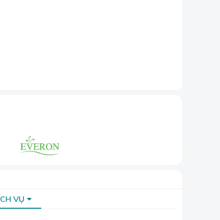
hăn ga gối
ỊCH VỤ