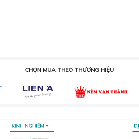
CHỌN MUA THEO THƯƠNG HIỆU
hăn ga gối đệm - Rèm cửa Sương Tuyết.
a thích mua sắm nhiều sản phẩm tùy chọn. Nhất là đối với c
để khách hàng chọn lựa.
KINH NGHIỆM
D
àng giả, hàng nhái.