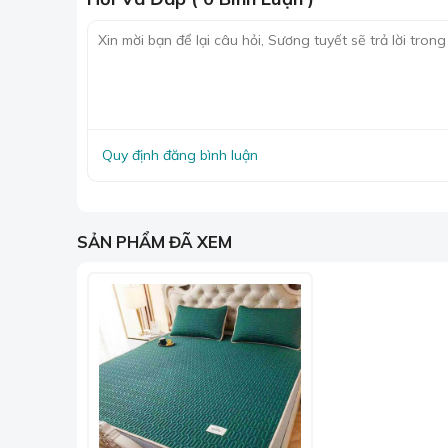
người dùng kể cả những người có làn da nhạy cả
Hạn chế vi khuẩn và côn trùng gây bệnh
Sản phẩm có khả năng ngăn chặn bụi bẩn hay cô
Cách vệ sinh và bảo quản chiếu điều hò
Không dùng chất tẩy rửa mạnh để giặt sản ph
Quy định đăng bình luận
kết cấu cao su bị phá hoại bởi hóa chất.
Giặt sản phẩm ở nhiệt độ dưới 30 độ C vì ca
phơi nắng vì sẽ khiến nó bị hư hại.
SẢN PHẨM ĐÃ XEM
Không dùng máy sấy có nhiệt độ cao để sấy k
Mua chiếu điều hòa ở đâu tại Đà Nẵng?
Bạn có thể mua các loại chiếu điều hoà, chiếu tr
Với nhiều mẫu mã đa dạng, độ bền cao, nhều mẫu
Đặc biệt, đặt hàng online - ship đơn hỏa tốc
cá
vật phẩm khác.