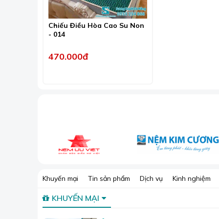
Chiếu Điều Hòa Cao Su Non
- 014
470.000đ
Cửa hàng c
Đến với cửa hàng của chúng tôi, bạn sẽ được thỏ
Khuyến mại
Tin sản phẩm
Dịch vụ
Kinh nghiệm
đã có đến hơn 5000 sản phẩm và nhiều mẫu vải 
KHUYẾN MẠI
Sương Tuyết cam kết với khách hàng:
Không bán chăn ga gối đệm chất lượng kém, h