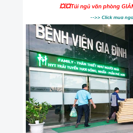
💥
💥
Túi ngủ văn phòng GIẢM
-->> Click mua ng