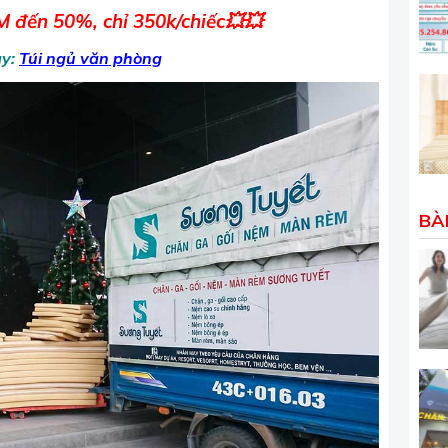
 đến 50%, chỉ 350k/chiếc
💥
💥
ay:
Túi ngủ văn phòng
BÀ