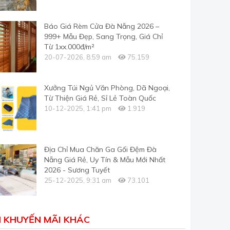
Báo Giá Rèm Cửa Đà Nẵng 2026 –
999+ Mẫu Đẹp, Sang Trọng, Giá Chỉ
Từ 1xx.000đ/m²
20-07-2026, 8:59 am
75.159
Xưởng Túi Ngủ Văn Phòng, Dã Ngoại,
Từ Thiện Giá Rẻ, Sỉ Lẻ Toàn Quốc
10-12-2025, 1:41 pm
1.919
Địa Chỉ Mua Chăn Ga Gối Đệm Đà
Nẵng Giá Rẻ, Uy Tín & Mẫu Mới Nhất
2026 - Sương Tuyết
25-12-2025, 9:31 am
73.101
N KHUYẾN MÃI KHÁC