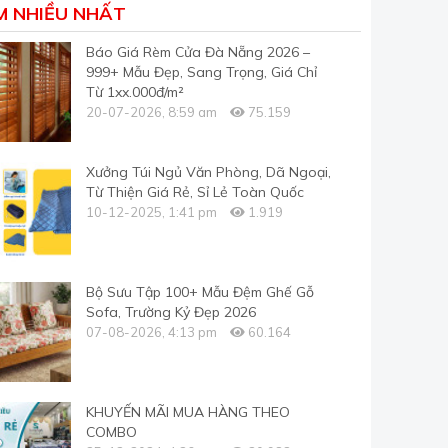
M NHIỀU NHẤT
Báo Giá Rèm Cửa Đà Nẵng 2026 –
999+ Mẫu Đẹp, Sang Trọng, Giá Chỉ
Từ 1xx.000đ/m²
20-07-2026, 8:59 am
75.159
Xưởng Túi Ngủ Văn Phòng, Dã Ngoại,
Từ Thiện Giá Rẻ, Sỉ Lẻ Toàn Quốc
10-12-2025, 1:41 pm
1.919
Bộ Sưu Tập 100+ Mẫu Đệm Ghế Gỗ
Sofa, Trường Kỷ Đẹp 2026
07-08-2026, 4:13 pm
60.164
KHUYẾN MÃI MUA HÀNG THEO
COMBO