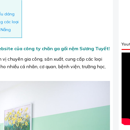
iểu dáng
g các loại
à Nẵng
You
bsite của công ty chăn ga gối nệm Sương Tuyết!
vị chuyên gia công, sản xuất, cung cấp các loại
cho nhiều cá nhân, cơ quan, bệnh viện, trường học,