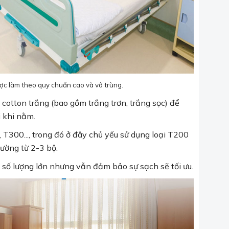
c làm theo quy chuẩn cao và vô trùng.
 cotton trắng (bao gồm trắng trơn, trắng sọc) để
 khi nằm.
 T300..., trong đó ở đây chủ yếu sử dụng loại T200
iường từ 2-3 bộ.
y số lượng lớn nhưng vẫn đảm bảo sự sạch sẽ tối ưu.