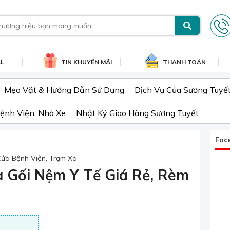
AL
TIN KHUYẾN MÃI
THANH TOÁN
Mẹo Vặt & Hướng Dẫn Sử Dụng
Dịch Vụ Của Sương Tuyế
ệnh Viện, Nhà Xe
Nhật Ký Giao Hàng Sương Tuyết
Fac
Cửa Bệnh Viện, Trạm Xá
 Gối Nệm Y Tế Giá Rẻ, Rèm