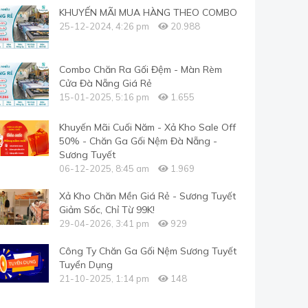
KHUYẾN MÃI MUA HÀNG THEO COMBO
25-12-2024, 4:26 pm
20.988
Combo Chăn Ra Gối Đệm - Màn Rèm
Cửa Đà Nẵng Giá Rẻ
15-01-2025, 5:16 pm
1.655
Khuyến Mãi Cuối Năm - Xả Kho Sale Off
50% - Chăn Ga Gối Nệm Đà Nẵng -
Sương Tuyết
06-12-2025, 8:45 am
1.969
Xả Kho Chăn Mền Giá Rẻ - Sương Tuyết
Giảm Sốc, Chỉ Từ 99K!
29-04-2026, 3:41 pm
929
Công Ty Chăn Ga Gối Nệm Sương Tuyết
Tuyển Dụng
21-10-2025, 1:14 pm
148