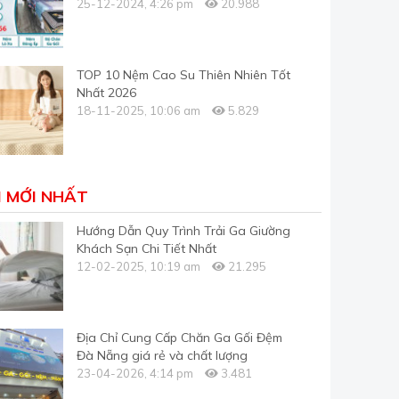
25-12-2024, 4:26 pm
20.988
TOP 10 Nệm Cao Su Thiên Nhiên Tốt
Nhất 2026
18-11-2025, 10:06 am
5.829
I MỚI NHẤT
Hướng Dẫn Quy Trình Trải Ga Giường
Khách Sạn Chi Tiết Nhất
12-02-2025, 10:19 am
21.295
Địa Chỉ Cung Cấp Chăn Ga Gối Đệm
Đà Nẵng giá rẻ và chất lượng
23-04-2026, 4:14 pm
3.481