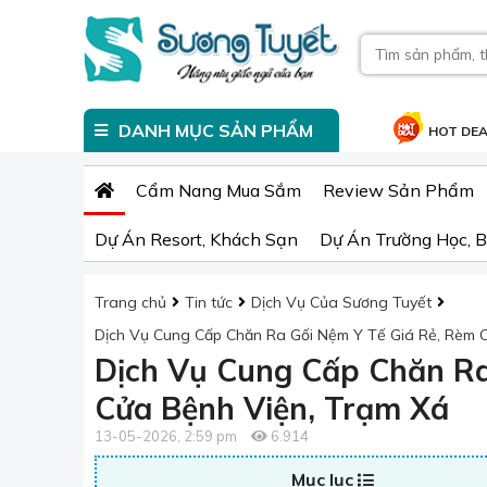
DANH MỤC SẢN PHẨM
HOT DE
Cẩm Nang Mua Sắm
Review Sản Phẩm
Dự Án Resort, Khách Sạn
Dự Án Trường Học, B
Trang chủ
Tin tức
Dịch Vụ Của Sương Tuyết
Dịch Vụ Cung Cấp Chăn Ra Gối Nệm Y Tế Giá Rẻ, Rèm 
Dịch Vụ Cung Cấp Chăn Ra
Cửa Bệnh Viện, Trạm Xá
13-05-2026, 2:59 pm
6.914
Mục lục