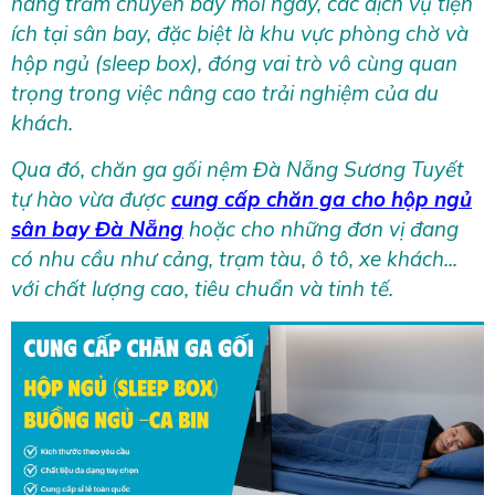
hàng trăm chuyến bay mỗi ngay, các dịch vụ tiện
ích tại sân bay, đặc biệt là khu vực phòng chờ và
hộp ngủ (sleep box), đóng vai trò vô cùng quan
trọng trong việc nâng cao trải nghiệm của du
khách.
Qua đó, chăn ga gối nệm Đà Nẵng Sương Tuyết
tự hào vừa được
cung cấp chăn ga cho hộp ngủ
sân bay Đà Nẵng
hoặc cho những đơn vị đang
có nhu cầu như cảng, trạm tàu, ô tô, xe khách...
với chất lượng cao, tiêu chuẩn và tinh tế.