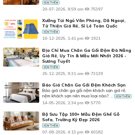
XEM THÊM
20-07-2026, 8:59 am
75397
Xưởng Túi Ngủ Văn Phòng, Dã Ngoại,
Từ Thiện Giá Rẻ, Sỉ Lẻ Toàn Quốc
XEM THÊM
10-12-2025, 1:41 pm
1921
Địa Chỉ Mua Chăn Ga Gối Đệm Đà Nẵng
Giá Rẻ, Uy Tín & Mẫu Mới Nhất 2026 -
Sương Tuyết
XEM THÊM
25-12-2025, 9:31 am
73139
Báo Giá Chăn Ga Gối Đệm Khách Sạn
Báo giá chăn ga gối nệm khách sạn giá rẻ,
nệm khách sạn nên mua loại nào?, ...
XEM THÊM
14-05-2026, 2:34 pm
5770
Bộ Sưu Tập 100+ Mẫu Đệm Ghế Gỗ
Sofa, Trường Kỷ Đẹp 2026
XEM THÊM
07-08-2026, 4:13 pm
60182