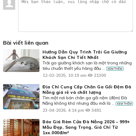
Bài viết liên quan
Hướng Dẫn Quy Trình Trải Ga Giường
Khách Sạn Chi Tiết Nhất
Trải ga giường khách sạn là một trong những
tiêu chuẩn thiết yếu hàng đầu ...
XEM THÊM
12-02-2025, 10:19 am
21300
Địa Chỉ Cung Cấp Chăn Ga Gối Đệm Đà
Nẵng giá rẻ và chất lượng
Tìm một nơi bán chăn ga gối nệm (đệm) Đà
Nẵng không khó nhưng đâu mới là ...
XEM THÊM
23-04-2026, 4:14 pm
3481
Báo Giá Rèm Cửa Đà Nẵng 2026 – 999+
Mẫu Đẹp, Sang Trọng, Giá Chỉ Từ
1xx.000đ/m²