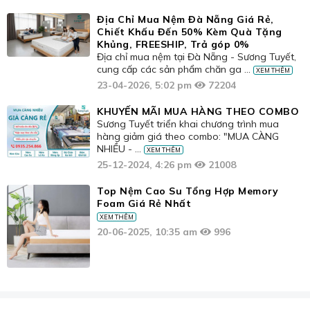
Địa Chỉ Mua Nệm Đà Nẵng Giá Rẻ,
Chiết Khấu Đến 50% Kèm Quà Tặng
Khủng, FREESHIP, Trả góp 0%
Địa chỉ mua nệm tại Đà Nẵng - Sương Tuyết,
cung cấp các sản phẩm chăn ga ...
XEM THÊM
23-04-2026, 5:02 pm
72204
KHUYẾN MÃI MUA HÀNG THEO COMBO
Sương Tuyết triển khai chương trình mua
hàng giảm giá theo combo: "MUA CÀNG
NHIỀU - ...
XEM THÊM
25-12-2024, 4:26 pm
21008
Top Nệm Cao Su Tổng Hợp Memory
Foam Giá Rẻ Nhất
XEM THÊM
20-06-2025, 10:35 am
996