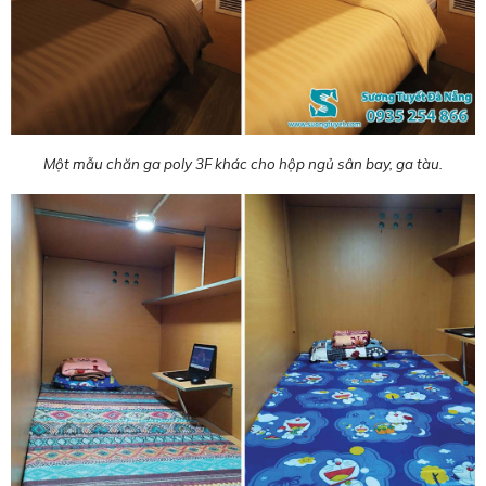
Một mẫu chăn ga poly 3F khác cho hộp ngủ sân bay, ga tàu.