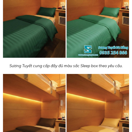
Sương Tuyết cung cấp đầy đủ màu sắc Sleep box theo yêu cầu.