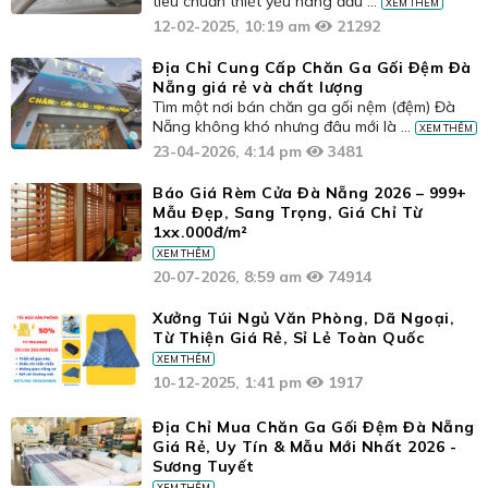
tiêu chuẩn thiết yếu hàng đầu ...
XEM THÊM
12-02-2025, 10:19 am
21292
Địa Chỉ Cung Cấp Chăn Ga Gối Đệm Đà
Nẵng giá rẻ và chất lượng
Tìm một nơi bán chăn ga gối nệm (đệm) Đà
Nẵng không khó nhưng đâu mới là ...
XEM THÊM
23-04-2026, 4:14 pm
3481
Báo Giá Rèm Cửa Đà Nẵng 2026 – 999+
Mẫu Đẹp, Sang Trọng, Giá Chỉ Từ
1xx.000đ/m²
XEM THÊM
20-07-2026, 8:59 am
74914
Xưởng Túi Ngủ Văn Phòng, Dã Ngoại,
Từ Thiện Giá Rẻ, Sỉ Lẻ Toàn Quốc
XEM THÊM
10-12-2025, 1:41 pm
1917
Địa Chỉ Mua Chăn Ga Gối Đệm Đà Nẵng
Giá Rẻ, Uy Tín & Mẫu Mới Nhất 2026 -
Sương Tuyết
XEM THÊM