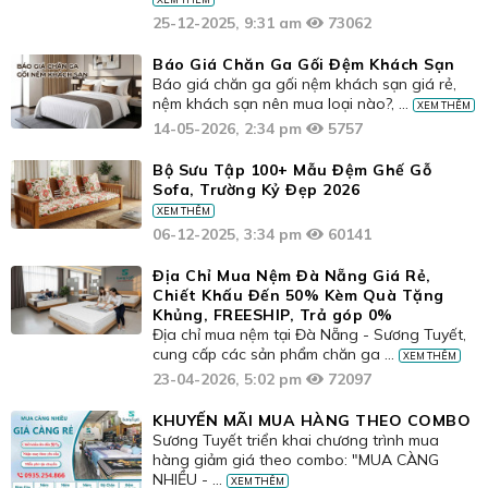
25-12-2025, 9:31 am
73062
Báo Giá Chăn Ga Gối Đệm Khách Sạn
Báo giá chăn ga gối nệm khách sạn giá rẻ,
nệm khách sạn nên mua loại nào?, ...
XEM THÊM
14-05-2026, 2:34 pm
5757
Bộ Sưu Tập 100+ Mẫu Đệm Ghế Gỗ
Sofa, Trường Kỷ Đẹp 2026
XEM THÊM
06-12-2025, 3:34 pm
60141
Địa Chỉ Mua Nệm Đà Nẵng Giá Rẻ,
Chiết Khấu Đến 50% Kèm Quà Tặng
Khủng, FREESHIP, Trả góp 0%
Địa chỉ mua nệm tại Đà Nẵng - Sương Tuyết,
cung cấp các sản phẩm chăn ga ...
XEM THÊM
23-04-2026, 5:02 pm
72097
KHUYẾN MÃI MUA HÀNG THEO COMBO
Sương Tuyết triển khai chương trình mua
hàng giảm giá theo combo: "MUA CÀNG
NHIỀU - ...
XEM THÊM