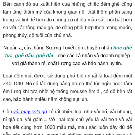
Bên cạnh đó sự xuất hiện của những chiếc đệm ghế cũng
làm tăng thẩm mỹ của không gian nội thất thêm phần sang
trọng và tinh tế hơn do chúng có nhiều màu sắc nổi bật hơn
so với các tông màu gỗ, dễ dàng phối hợp theo mong muốn,
phong thủy, độ tuổi của chủ nhà.
Ngoài ra, cửa hàng Sương Tuyết còn chuyên nhận
bọc ghế
tựa, ghế đẩu, ghế dài
... cho các cá nhân và doanh nghiệp
với giá thành rẻ, chất lượng cao và bảo hành uy tín.
Loại đệm mút được sử dụng phổ biến nhất là loại đệm mút
Z40, D40. Nó có tác dụng nâng đỡ cơ thể lúc ngồi hoặc làm
êm lưng khi tựa nhờ hệ thống mousse êm ái, có độ bền rất
cao, bảo hành nhiều năm không sụt lún.
Còn
vải may sofa gỗ
có rất nhiều loại như vải bố, vải nhung,
nỉ giả da, vải gấm.... Với hai loại chủ yếu là vải trơn và vải
họa tiết cùng hơn 1000 mẫu mã, màu sắc luôn đầy đủ để