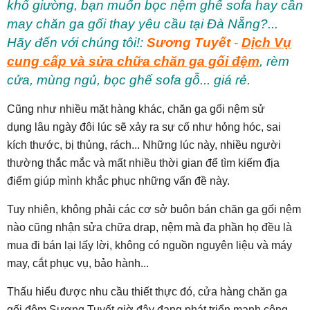
khổ giường, bạn muốn bọc nệm ghế sofa hay cần
may chăn ga gối thay yêu cầu tại Đà Nẵng?...
Hãy đến với chúng tôi!:
Sương Tuyết
-
Dịch Vụ
cung cấp và sửa chữa chăn ga gối đệm
, rèm
cửa, mùng ngủ, bọc ghế sofa gỗ... giá rẻ.
Cũng như nhiều mặt hàng khác, chăn ga gối nệm sử
dụng lâu ngày đôi lúc sẽ xảy ra sự cố như hỏng hóc, sai
kích thước, bị thủng, rách... Những lúc này, nhiều người
thường thắc mắc và mất nhiều thời gian để tìm kiếm địa
điểm giúp mình khắc phục những vấn đề này.
Tuy nhiên, không phải các cơ sở buôn bán chăn ga gối nệm
nào cũng nhận sửa chữa drap, nệm mà đa phần họ đều là
mua đi bán lại lấy lời, không có nguồn nguyên liệu và máy
may, cắt phục vụ, bảo hành...
Thấu hiểu được nhu cầu thiết thực đó, cửa hàng chăn ga
gối đệm Sương Tuyết giờ đây đang phát triển mạnh công