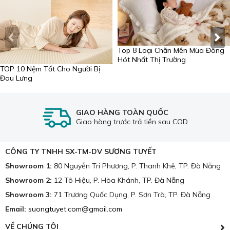
Top 8 Loại Chăn Mền Mùa Đông
Hót Nhất Thị Trường
TOP 10 Nệm Tốt Cho Người Bị
Đau Lưng
GIAO HÀNG TOÀN QUỐC
Giao hàng trước trả tiền sau COD
CÔNG TY TNHH SX-TM-DV SƯƠNG TUYẾT
Showroom 1:
80 Nguyễn Tri Phương, P. Thanh Khê, TP. Đà Nẵng
Showroom 2:
12 Tô Hiệu, P. Hòa Khánh, TP. Đà Nẵng
Showroom 3:
71 Trương Quốc Dụng, P. Sơn Trà, TP. Đà Nẵng
Email:
suongtuyet.com@gmail.com
VỀ CHÚNG TÔI