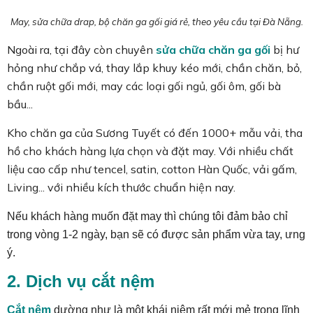
May, sửa chữa drap, bộ chăn ga gối giá rẻ, theo yêu cầu tại Đà Nẵng.
Ngoài ra, tại đây còn chuyên
sửa chữa chăn ga gối
bị hư
hỏng như chắp vá, thay lắp khuy kéo mới, chần chăn, bỏ,
chần ruột gối mới, may các loại gối ngủ, gối ôm, gối bà
bầu...
Kho chăn ga của Sương Tuyết có đến 1000+ mẫu vải, tha
hồ cho khách hàng lựa chọn và đặt may. Với nhiều chất
liệu cao cấp như tencel, satin, cotton Hàn Quốc, vải gấm,
Living... với nhiều kích thước chuẩn hiện nay.
Nếu khách hàng muốn đặt may thì chúng tôi đảm bảo chỉ
trong vòng 1-2 ngày, bạn sẽ có được sản phẩm vừa tay, ưng
ý.
2. Dịch vụ cắt nệm
Cắt nệm
dường như là một khái niệm rất mới mẻ trong lĩnh