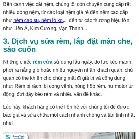
Bên cạnh việc cắt nệm, chúng tôi còn chuyên cung cấp rất
nhiều dòng nệm, từ các loại nệm giá rẻ đến nệm cao cấp
như
nệm cao su
,
nệm lò xo
,... đến từ các thương hiệu lớn
như Liên Á, Kim Cương, Vạn Thành...
3. Dịch vụ sửa rèm, lắp đặt màn che,
sáo cuốn
Những chiếc
rèm cửa
sử dụng lâu ngày, do lực kéo mạnh,
phơi ra nắng gió hoặc nhiều nguyên nhân khách quan, chủ
quan có thể khiến cho chúng mất đi giá trị và công dụng
như: Rèm bị rách, bị cong vênh, hỏng hộp rèm, hư motor tự
động, đứt dây kéo rèm và nhiều vấn đề khác.
Lúc này, khách hàng có thể liên hệ với chúng tôi để được
báo giá và sửa chữa một cách nhanh chóng và tận tình nhất
nhé!