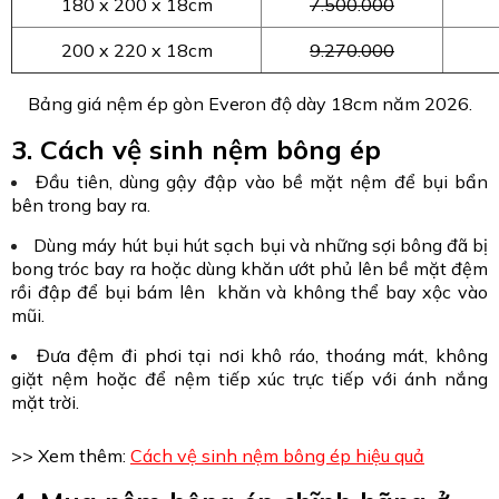
180 x 200 x 18cm
7.500.000
200 x 220 x 18cm
9.270.000
Bảng giá nệm ép gòn Everon độ dày 18cm năm 2026.
3. Cách vệ sinh nệm bông ép
Đầu tiên, dùng gậy đập vào bề mặt nệm để bụi bẩn
bên trong bay ra.
Dùng máy hút bụi hút sạch bụi và những sợi bông đã bị
bong tróc bay ra hoặc dùng khăn ướt phủ lên bề mặt đệm
rồi đập để bụi bám lên khăn và không thể bay xộc vào
mũi.
Đưa đệm đi phơi tại nơi khô ráo, thoáng mát, không
giặt nệm hoặc để nệm tiếp xúc trực tiếp với ánh nắng
mặt trời.
>> Xem thêm:
Cách vệ sinh nệm bông ép hiệu quả