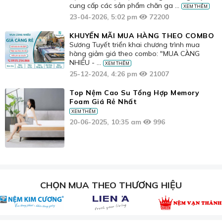
cung cấp các sản phẩm chăn ga ...
XEM THÊM
23-04-2026, 5:02 pm
72200
KHUYẾN MÃI MUA HÀNG THEO COMBO
Sương Tuyết triển khai chương trình mua
hàng giảm giá theo combo: "MUA CÀNG
NHIỀU - ...
XEM THÊM
25-12-2024, 4:26 pm
21007
Top Nệm Cao Su Tổng Hợp Memory
Foam Giá Rẻ Nhất
XEM THÊM
20-06-2025, 10:35 am
996
CHỌN MUA THEO THƯƠNG HIỆU