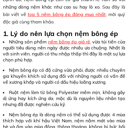
những dòng nệm khác như cao su hay lò xo.
Sau đây là
bài viết về
top 5 nệm bông ép đáng mua nhất
, mời quý
độc giả cùng tham khảo.
1. Lý do nên lựa chọn nệm bông ép
Những sản phẩm
nệm bông ép giá rẻ
, vừa túi tiền của
người tiêu dùng nên ngày được nhiều ưa chuộng. Nhất là
với sinh viên, người có thu nhập thấp thì đây là một sự lựa
chọn phù hợp.
Nệm bông ép có độ cứng vừa phải, được nhiều chuyên
gia khuyến khích sử dụng đối với những người có vấn đề
về xương khớp và người có dấu hiệu loãng xương.
Ruột nệm làm từ bông Polyester mềm mịn, không gây
dị ứng hay kích ứng da, mặc dù là nguyên liệu nhân tạo
nhưng đã được nghiên cứu kỹ.
Nệm bông ép là dòng nệm có thể sử dụng được 4 mùa
thích hợp với khí hậu Việt Nam, nệm nằm mát vào mùa
hè và ấm vào mùa đông, thông thoáng, không bị bức bối