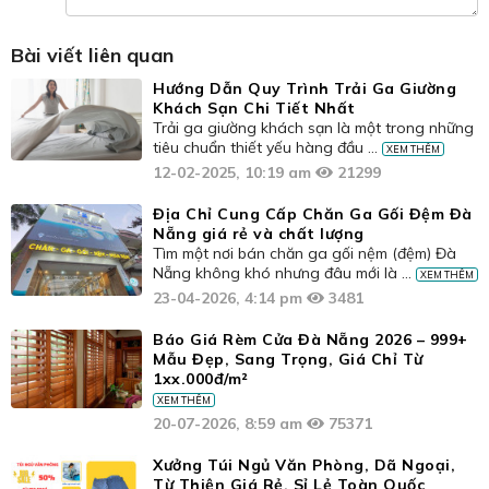
Bài viết liên quan
Hướng Dẫn Quy Trình Trải Ga Giường
Khách Sạn Chi Tiết Nhất
Trải ga giường khách sạn là một trong những
tiêu chuẩn thiết yếu hàng đầu ...
XEM THÊM
12-02-2025, 10:19 am
21299
Địa Chỉ Cung Cấp Chăn Ga Gối Đệm Đà
Nẵng giá rẻ và chất lượng
Tìm một nơi bán chăn ga gối nệm (đệm) Đà
Nẵng không khó nhưng đâu mới là ...
XEM THÊM
23-04-2026, 4:14 pm
3481
Báo Giá Rèm Cửa Đà Nẵng 2026 – 999+
Mẫu Đẹp, Sang Trọng, Giá Chỉ Từ
1xx.000đ/m²
XEM THÊM
20-07-2026, 8:59 am
75371
Xưởng Túi Ngủ Văn Phòng, Dã Ngoại,
Từ Thiện Giá Rẻ, Sỉ Lẻ Toàn Quốc