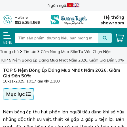
Ngôn ngữ:
Hệ thống
Hotline
0935.254.866
showroom
MENU
Trang chủ
Tin tức
Cẩm Nang Mua Sắm
Tư Vấn Chọn Nệm
TOP 5 Nệm Bông Ép Đáng Mua Nhất Năm 2026, Giảm Giá Đến 50%
TOP 5 Nệm Bông Ép Đáng Mua Nhất Năm 2026, Giảm
Giá Đến 50%
18-11-2025, 10:17 am
2.183
Mục lục
Nệm bông ép thu hút phần lớn người tiêu dùng khi sở hữu
những đặc tính ưu việt, thiết kế gấp 2, gấp 3 tiện lợi. Bên
cạnh đó, nệm bông ép còn có giá thành rẻ hơn so với