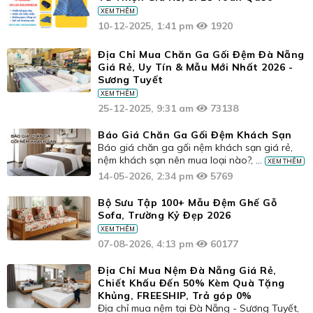
XEM THÊM
10-12-2025, 1:41 pm
1920
Địa Chỉ Mua Chăn Ga Gối Đệm Đà Nẵng
Giá Rẻ, Uy Tín & Mẫu Mới Nhất 2026 -
Sương Tuyết
XEM THÊM
25-12-2025, 9:31 am
73138
Báo Giá Chăn Ga Gối Đệm Khách Sạn
Báo giá chăn ga gối nệm khách sạn giá rẻ,
nệm khách sạn nên mua loại nào?, ...
XEM THÊM
14-05-2026, 2:34 pm
5769
Bộ Sưu Tập 100+ Mẫu Đệm Ghế Gỗ
Sofa, Trường Kỷ Đẹp 2026
XEM THÊM
07-08-2026, 4:13 pm
60177
Địa Chỉ Mua Nệm Đà Nẵng Giá Rẻ,
Chiết Khấu Đến 50% Kèm Quà Tặng
Khủng, FREESHIP, Trả góp 0%
Địa chỉ mua nệm tại Đà Nẵng - Sương Tuyết,