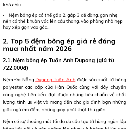
khó chịu
Nệm bông ép có thể gấp 2, gấp 3 dễ dàng, gọn nhẹ
nên có thể khuân vác lên cầu thang, vào phòng nhỏ hẹp
hay xếp gọn vào góc...
2. Top 5 đệm bông ép giá rẻ đáng
mua nhất năm 2026
2.1. Nệm bông ép Tuấn Anh Dupong (giá từ
722.000đ)
Nệm Đà Nẵng
Dupong Tuấn Anh
được sản xuất từ bông
polyester cao cấp của Hàn Quốc cùng với dây chuyền
công nghệ tiên tiến, đạt được những tiêu chuẩn về chất
lượng, tính ưu việt và mang đến cho gia đình bạn những
giấc ngủ êm đềm, những giây phút thật thư giãn.
Nệm có sự thoáng mát tối đa do cấu tạo từ hàng ngàn lớp
bông kết nối và xếp chồng lên nhau và không bị lún xẹp