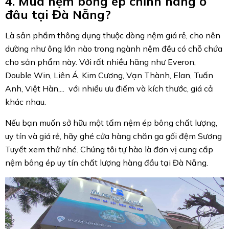
4. Mua nệm bông ép chĩnh hãng ở
đâu tại Đà Nẵng?
Là sản phẩm thông dụng thuộc dòng nệm giá rẻ, cho nên
dường như ông lớn nào trong ngành nệm đều có chỗ chứa
cho sản phẩm này. Với rất nhiều hãng như Everon,
Double Win, Liên Á, Kim Cương, Vạn Thành, Elan, Tuấn
Anh, Việt Hàn,... với nhiều ưu điểm và kích thước, giá cả
khác nhau.
Nếu bạn muốn sở hữu một tấm nệm ép bông chất lượng,
uy tín và giá rẻ, hãy ghé cửa hàng chăn ga gối đệm Sương
Tuyết xem thử nhé. Chúng tôi tự hào là đơn vị cung cấp
nệm bông ép uy tín chất lượng hàng đầu tại Đà Nẵng.