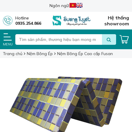
Ngôn ngữ:
Hệ thống
Hotline
0935.254.866
showroom
MENU
Trang chủ
Nệm Bông Ép
Nệm Bông Ép Cao cấp Fusan