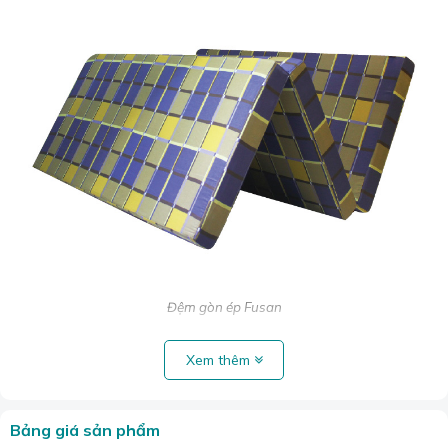
Đệm gòn ép Fusan
Đệm bông ép
là một trong những loại đệm phổ biến nhất
Xem thêm
hiện nay bên cạnh các loại nệm khác như nệm cao su thiên
nhiên, nệm lò xo, nệm foam… Đệm bông ép có giá thành
trung bình nhưng chất lượng khá cao, được rất nhiều người
Bảng giá sản phẩm
ưa chuộng.