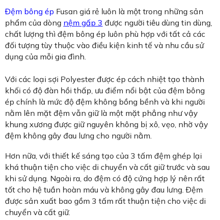
Đệm bông ép
Fusan giá rẻ luôn là một trong những sản
phẩm của dòng
nệm gấp 3
được người tiêu dùng tin dùng,
chất lượng thì đệm bông ép luôn phù hợp với tất cả các
đối tượng tùy thuộc vào điều kiện kinh tế và nhu cầu sử
dụng của mỗi gia đình.
Với các loại sợi Polyester được ép cách nhiệt tạo thành
khối có độ đàn hồi thấp, ưu điểm nổi bật của đệm bông
ép chính là mức độ đệm không bồng bềnh và khi người
nằm lên mặt đệm vẫn giữ là một mặt phẳng như vậy
khung xương được giữ nguyên không bị xô, vẹo, nhờ vậy
đệm không gây đau lưng cho người nằm.
Hơn nữa, với thiết kế sáng tạo của 3 tấm đệm ghép lại
khá thuận tiện cho việc di chuyển và cất giữ trước và sau
khi sử dụng. Ngoài ra, do đệm có độ cứng hợp lý nên rất
tốt cho hệ tuần hoàn máu và không gây đau lưng. Đệm
được sản xuất bao gồm 3 tấm rất thuận tiện cho việc di
chuyển và cất giữ.