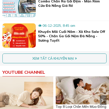
Combo Chăn Ra Gối Đệm - Màn Rèm
Cửa Đà Nẵng Giá Rẻ
06-12-2025, 8:45 am
Khuyến Mãi Cuối Năm - Xả Kho Sale Off
50% - Chăn Ga Gối Nệm Đà Nẵng -
Sương Tuyết
XEM TẤT CẢ KHUYẾN MẠI
YOUTUBE CHANNEL
Top 8 Loại Chăn Mền Mùa Đông