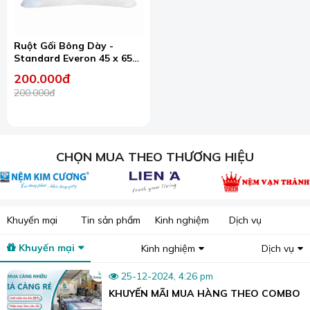
Khách hàng chỉ cần liên hệ cửa hàng hoặc thông qua
website
www.suongtuyet.com
thì sẽ được tư vấn về
các sản phẩm, chất liệu phù hợp theo đúng kích thước và
Ruột Gối Bông Dày -
sở thích .
Standard Everon 45 x 65
Bên cạnh đó, khách hàng có nhu cầu mua sắm
chăn
,
cm
200.000đ
ga,
nệm
,
rèm cửa,
mùng ngủ
thì có thể ghé cửa hàng
200.000đ
Sương Tuyết để được tư vấn và trợ giá nhiệt tình nhất
nhé!.
Sương Tuyết chuyên nhận may sản phẩm theo yêu
cầu của khách hàng, với tiêu chí:
CHỌN MUA THEO THƯƠNG HIỆU
Nói không với hàng giả, hàng kém chất lượng.
Giá thành rẻ, chất lượng cao, bảo hành nghiêm túc.
Đo, may theo ý khách hàng, thời gian trả hàng nhanh
Khuyến mại
Tin sản phẩm
Kinh nghiệm
Dịch vụ
chóng.
Khuyến mại
Kinh nghiệm
Dịch vụ
Đội ngũ giỏi, tư vấn nhiệt tình, miễn phí vận chuyển
nội thành.
25-12-2024, 4:26 pm
KHUYẾN MÃI MUA HÀNG THEO COMBO
Hơn 1000 mẫu vải đầy đủ chất liệu, màu sắc, hoa văn.