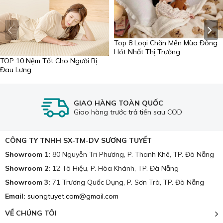
📍 Showroom2: 12 Tô Hiệu, phường Hòa Khánh, TP.
Đà Nẵng
📍 Showroom3: 71 Trương Quốc Dụng, phường Sơn
Top 8 Loại Chăn Mền Mùa Đông
Trà, TP. Đà Nẵng
Hót Nhất Thị Trường
🌐Website:
suongtuyet.com
TOP 10 Nệm Tốt Cho Người Bị
Đau Lưng
GIAO HÀNG TOÀN QUỐC
Giao hàng trước trả tiền sau COD
CÔNG TY TNHH SX-TM-DV SƯƠNG TUYẾT
Showroom 1:
80 Nguyễn Tri Phương, P. Thanh Khê, TP. Đà Nẵng
Showroom 2:
12 Tô Hiệu, P. Hòa Khánh, TP. Đà Nẵng
Showroom 3:
71 Trương Quốc Dụng, P. Sơn Trà, TP. Đà Nẵng
Email:
suongtuyet.com@gmail.com
VỀ CHÚNG TÔI