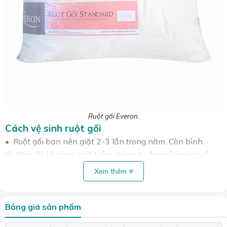
Ruột gối Everon.
Cách vệ sinh ruột gối
• Ruột gối bạn nên giặt 2-3 lần trong năm. Còn bình
thường thì khoảng một tuần chúng ta đem chúng ra vỗ
mạnh để bay bớt bụi bẩn, giúp thoáng khí để gối mềm
Xem thêm
mại như cũ.
• Phơi dưới ánh nắng mặt trời cũng là một biện pháp diệt
Bảng giá sản phẩm
khuẩn, đảm bảo vệ sinh.