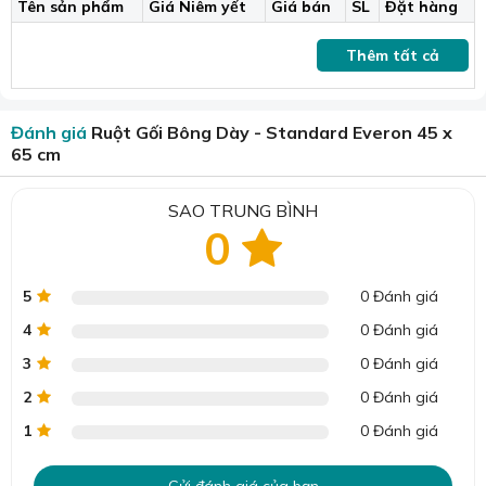
Tên sản phẩm
Giá Niêm yết
Giá bán
SL
Đặt hàng
Thêm tất cả
Đánh giá
Ruột Gối Bông Dày - Standard Everon 45 x
65 cm
SAO TRUNG BÌNH
0
5
0 Đánh giá
4
0 Đánh giá
Gối Everon chưa sử dụng được hút chân không sạch sẽ và nhỏ gọn.
3
0 Đánh giá
Vài nét về thương hiệu Everon
2
0 Đánh giá
Thương hiệu chăn ga gối đệm EVERON ra đời vào năm
1
0 Đánh giá
1999 bởi công ty TNHH Viko Moolsan - một công ty Hàn
Quốc chuyên sản xuất và kinh doanh bông tắm đóng tại