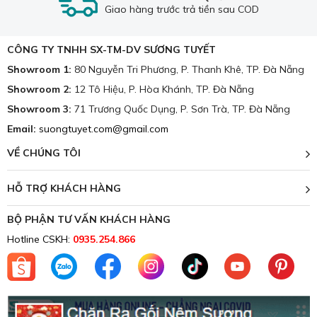
Tuyết
là đơn vị có hơn 30 năm có mặt trên địa bàn thành
Giao hàng trước trả tiền sau COD
phố trong việc buôn bán các mặt hàng.
Tại đây chuyên cung cấp các loại gối, ruột gối đầy đủ thể
CÔNG TY TNHH SX-TM-DV SƯƠNG TUYẾT
loại như: Ruột gối ôm, ruột gối 50 x 70 cm, ruột gối 40 x 60
Showroom 1:
80 Nguyễn Tri Phương, P. Thanh Khê, TP. Đà Nẵng
cm, ruột gối vuông, sử dụng các chất liệu khác nhau như
Showroom 2:
12 Tô Hiệu, P. Hòa Khánh, TP. Đà Nẵng
gối bông, gối cao su, gối lông vũ, gối cao su non ... của các
Showroom 3:
71 Trương Quốc Dụng, P. Sơn Trà, TP. Đà Nẵng
thương hiệu hàng đầu thế giới và Việt Nam.
Email:
suongtuyet.com@gmail.com
Với hơn 1000 mẫu vải và chất liệu vỏ bọc đa dạng:
cotton, vải gấm, vải voan, vải lụa..
VỀ CHÚNG TÔI
Trong đó, gối em bé, gối cho trẻ sơ sinh, trẻ nhỏ... các loại
đều được bày bán và nhiều người ưa chuộng.
HỖ TRỢ KHÁCH HÀNG
BỘ PHẬN TƯ VẤN KHÁCH HÀNG
Hotline CSKH:
0935.254.866