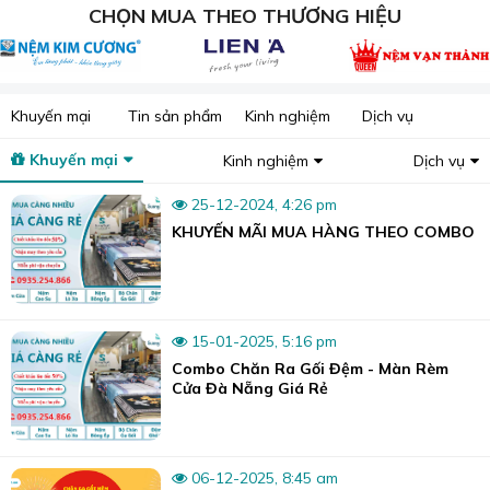
CHỌN MUA THEO THƯƠNG HIỆU
Sương Tuyết cung cấp gối Đà Nẵng Enjoy chính hãng.
3. Cách sử dụng và bảo quản gối cao su Enjoy
Trong quá trình sử dụng chú ý không để gối ở nơi có ánh
nắng mặt trời chiếu trực tiếp gối và để gối cách xa những
Khuyến mại
Tin sản phẩm
Kinh nghiệm
Dịch vụ
nơi phát ra nguồn nhiệt lớn.
Đối với phần vỏ gối: tháo ra, giặt sạch và đem phơi như
Khuyến mại
Kinh nghiệm
Dịch vụ
các loại vỏ gối thông thường.
25-12-2024, 4:26 pm
KHUYẾN MÃI MUA HÀNG THEO COMBO
15-01-2025, 5:16 pm
Combo Chăn Ra Gối Đệm - Màn Rèm
Cửa Đà Nẵng Giá Rẻ
06-12-2025, 8:45 am