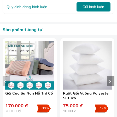
Quy định đăng bình luận
Gửi bình luận
Sản phẩm tương tự
Vỏ gối là vỏ gấm được may khuy kéo dễ dàng tách rời khỏi ruột để vệ
sinh.
– Chất liệu lành tính cho làn da và sức khỏe người dùng,
Gối Cao Su Non Hỗ Trợ Cổ
Ruột Gối Vuông Polyester
Sutuco
thân thiện môi trường.
170.000 đ
75.000 đ
– Lâu bị xẹp lún, biến dạng và có thể sử dụng trong nhiều
-39%
-17%
280.000đ
90.000đ
năm.