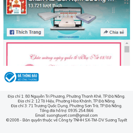
Chăn ga gối đệm Đà Nẵng Sương Tuyết.
Khách hàng chỉ cần liên hệ cửa hàng hoặc thông qua
website
www.suongtuyet.com
thì sẽ được tư vấn về
các sản phẩm, chất liệu phù hợp theo đúng kích thước và
sở thích .
Bên cạnh đó, khách hàng có nhu cầu mua sắm
chăn
ga
nệm
,
rèm cửa,
mùng ngủ
thì có thể ghé cửa hàng
Sương Tuyết để được tư vấn và trợ giá nhiệt tình nhất
nhé!.
Sương Tuyết chuyên nhận may sản phẩm theo yêu
Địa chỉ 1: 80 Nguyễn Tri Phương, Phường Thanh Khê, TP.Đà Nẵng.
cầu của khách hàng, với tiêu chí:
Địa chỉ 2: 12 Tô Hiệu, Phường Hòa Khánh, TP.Đà Nẵng.
Địa chỉ 3: 71 Trương Quốc Dụng, Phường Sơn Trà, TP.Đà Nẵng.
Nói không với hàng giả, hàng kém chất lượng.
Tổng đài hỗ trợ: 0935.254.866
Email: suongtuyet.com@gmail.com
Giá thành rẻ, chất lượng cao, bảo hành nghiêm túc.
©2008 - Bản quyền thuộc về Công ty TNHH SX-TM-DV Sương Tuyết
Đo, may theo ý khách hàng, thời gian trả hàng nhanh