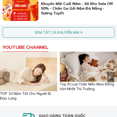
Khuyến Mãi Cuối Năm - Xả Kho Sale Off
50% - Chăn Ga Gối Nệm Đà Nẵng -
Sương Tuyết
XEM TẤT CẢ KHUYẾN MẠI
YOUTUBE CHANNEL
Đối với phần ruột gối:
– Dùng khăn sạch thấm nước, vắt thật khô rồi lau gối cao
su.
– Sau khi lau sạch, phơi gối ở nơi thoáng mát, không có
ánh nắng mặt trời chiếu vào. Có thể dùng quạt máy để
làm khô gối.
Top 8 Loại Chăn Mền Mùa Đông
– Nếu gối không có vết bẩn nào lớn thì dùng khăn lau khô,
Hót Nhất Thị Trường
thay vỏ gối và hút bụi.
TOP 10 Nệm Tốt Cho Người Bị
Đau Lưng
Sương Tuyết Đà Nẵng - Cung cấp gối giá rẻ
chính hãng, chất lượng cao
Tại TP. Đà Nẵng, cửa hàng
Chăn ga gối nệm Sương
GIAO HÀNG TOÀN QUỐC