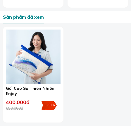
Ngoài ra, tại cửa hàng chúng tôi còn có rất nhiều dòng gối
khác. Mời quý khách hàng tham khảo tạo đây:
>>
Gối cao su thiên nhiên
Sản phẩm đã xem
>>
Gối lông vũ microfiber
>>
Gối bông gòn cao cấp giá rẻ
Gối Cao Su Thiên Nhiên
Enjoy
400.000đ
- 39%
650.000đ