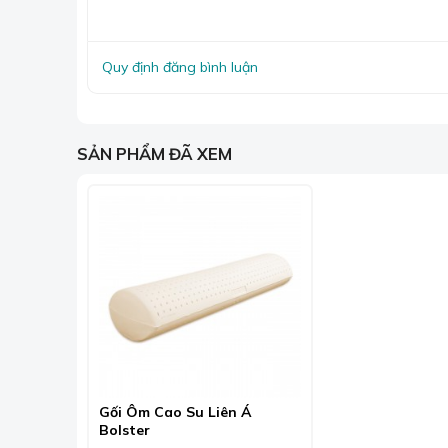
Quy định đăng bình luận
SẢN PHẨM ĐÃ XEM
Chăn 
Khách hàng chỉ cần liên hệ cửa hàng hoặc thôn
chất liệu phù hợp theo đúng kích thước và sở thíc
Bên cạnh đó, khách hàng có nhu cầu mua 
để được tư vấn và trợ giá nhiệt tình nhất nhé!.
Gối Ôm Cao Su Liên Á
Sương Tuyết chuyên nhận may sản phẩm theo
Bolster
Nói không với hàng giả, hàng kém chất lượng.