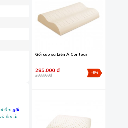
Gối cao su Liên Á Contour
285.000 đ
-5%
299.000đ
n phẩm
gối
 và êm ái