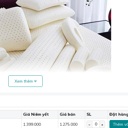
Xem thêm
Giá Niêm yết
Giá bán
SL
Đặt hàn
1.399.000
1.275.000
Thêm và
g đều do được đúc nguyên khuôn, mang lại cảm giác êm ái v