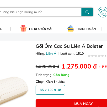
AL
TIN KHUYẾN MÃI
THANH TOÁN
Gối Ôm Cao Su Liên Á Bolster
Hãng:
Liên Á
|
Lượt xem:
1510
|
0
1.275.000 đ
1.399.000 đ
(-9 
Tình trạng:
Còn hàng
Chọn Kích thước:
35 x 100 x 18
MUA NGAY