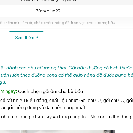
70cm x 1m25
, mềm mịn, êm ái, chắc chắn, nâng đỡ trọn vẹn cho các mẹ bầu.
Xem thêm
 biệt dành cho phụ nữ mang thai. Gối bầu thường có kích thước
hù uốn lượn theo đường cong cơ thể giúp nâng đỡ được bụng b
gủ.
Cách chọn gối ôm cho bà bầu
em ngay:
 rất nhiều kiểu dáng, chất liệu như: Gối chữ U, gối chữ C, gối
ại gối thông dụng và đa chức năng nhất.
như: cổ, bụng, chân, tay và lưng cùng lúc. Nó còn có thể dùng