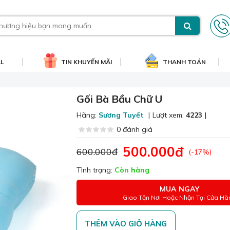
AL
TIN KHUYẾN MÃI
THANH TOÁN
Gối Bà Bầu Chữ U
Hãng:
Sương Tuyết
|
Lượt xem:
4223
|
0 đánh giá
500.000đ
600.000đ
(-17%)
Tình trạng:
Còn hàng
MUA NGAY
Giao Tận Nơi Hoặc Nhận Tại Cửa Hà
THÊM VÀO GIỎ HÀNG