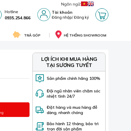
Ngôn ngữ:
Hotline
Tài khoản
Đăng nhập
/
Đăng ký
0935.254.866
TRẢ GÓP
HỆ THỐNG SHOWROOM
LỢI ÍCH KHI MUA HÀNG
TẠI SƯƠNG TUYẾT
Sản phẩm chính hãng 100%
Đội ngũ nhân viên chăm sóc
nhiệt tình 24/7
Đặt hàng và mua hàng đễ
dàng, nhanh chóng
ng
Bảo hành 12 tháng, bảo trì
trọn đời sản phẩm