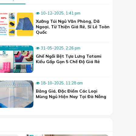
10-12-2025, 1:41 pm
Xưởng Túi Ngủ Văn Phòng, Dã
Ngoại, Từ Thiện Giá Rẻ, Sỉ Lẻ Toàn
Quốc
31-05-2025, 2:26 pm
Ghế Ngồi Bệt Tựa Lưng Tatami
Kiểu Gấp Gọn 5 Chế Độ Giá Rẻ
 hoặc thêm
18-10-2025, 11:28 am
ính tình
Bảng Giá, Đặc Điểm Các Loại
n định. Từ
Mùng Ngủ Hiện Nay Tại Đà Nẵng
i, điềm tĩnh
 trung bình
ịnh hình cho