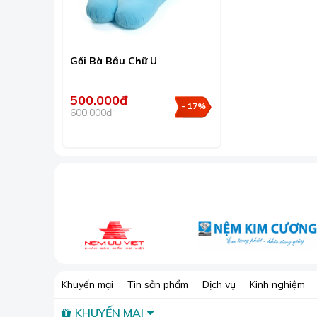
Gối Bà Bầu Chữ U
500.000đ
- 17%
600.000đ
Gối
Ngoài ra, gối còn giúp nâng đỡ nhiều vị trí khác n
dễ chịu, cho giấc ngủ sâu mà không bị uể oải. Nhờ
Khuyến mại
Tin sản phẩm
Dịch vụ
Kinh nghiệm
được ngủ đủ giấc.
KHUYẾN MẠI