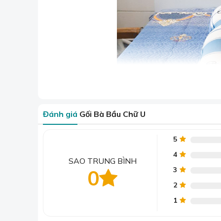
Đánh giá
Gối Bà Bầu Chữ U
5
4
SAO TRUNG BÌNH
G
3
0
2
1