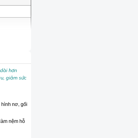
 dài hơn
ầu, giảm sức
 hình nơ, gối
 làm nệm hỗ