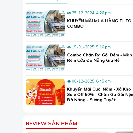
25-12-2024, 4:26 pm
Dài
KHUYẾN MÃI MUA HÀNG THEO
COMBO
Rộng
Trọng lượng
15-01-2025, 5:16 pm
Chất liệu
Combo Chăn Ra Gối Đệm - Màn
Rèm Cửa Đà Nẵng Giá Rẻ
Lớp vải bọc ngoài, bông
Cấu tạo
06-12-2025, 8:45 am
Phụ nữ khi mang thai thì trạng thái cơ thể cũng nh
Khuyến Mãi Cuối Năm - Xả Kho
cũng nên nóng, khó tính hơn. Do đó, nếu bị thiếu
Sale Off 50% - Chăn Ga Gối Nệ
đó, sự xuất hiện của gối ôm bà bầu sẽ đem lại giấ
Đà Nẵng - Sương Tuyết
hơn.
Có thể bạn chưa biết, tư thế ngủ của mẹ cũng ảnh
mỗi ngày, em bé dành tới 12 tiếng để ngủ trong 
REVIEW SẢN PHẨM
bé, giúp cho luôn có cảm giác an toàn và ngủ ng