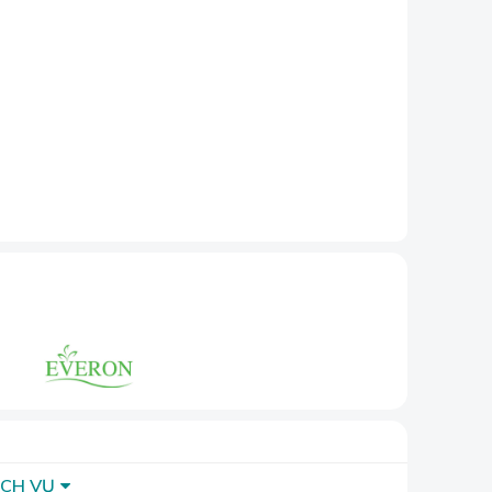
 lại cảm giác
mỏi hơn khi
ỊCH VỤ