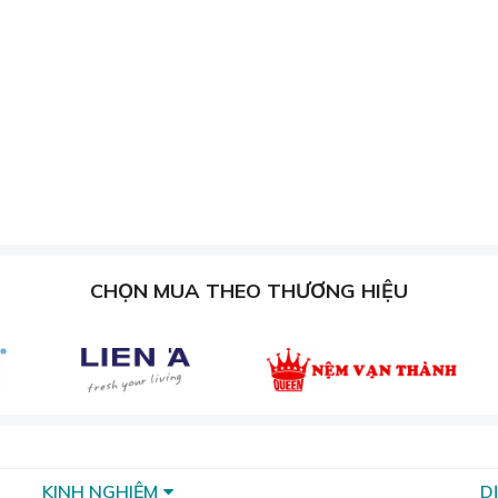
CHỌN MUA THEO THƯƠNG HIỆU
 ôm mẹ bầu chữ U tại Đà Nẵng.
hư cổ, lưng, chân nằm tạo ra một tư thế ngủ thoải mái nhất, mang
 đó, tinh thần của các mẹ bầu sẽ trở nên sảng khoái và đỡ mệt 
KINH NGHIỆM
D