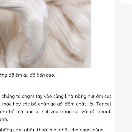
âng đỡ êm ái, độ bền cao.
i chúng ta chạm tay vào cùng khả năng hút ẩm cực
y mặc hay các bộ chăn ga gối đệm chất liệu Tencel,
rên bề mặt mà bị hút vào trong sợi vải rồi nhanh
anh.
i những cảm nhận thoải mái nhất cho người dùng.