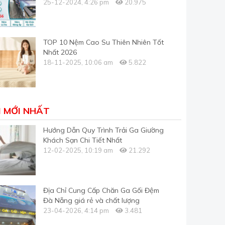
25-12-2024, 4:26 pm
20.975
TOP 10 Nệm Cao Su Thiên Nhiên Tốt
Nhất 2026
18-11-2025, 10:06 am
5.822
I MỚI NHẤT
Hướng Dẫn Quy Trình Trải Ga Giường
Khách Sạn Chi Tiết Nhất
12-02-2025, 10:19 am
21.292
Địa Chỉ Cung Cấp Chăn Ga Gối Đệm
Đà Nẵng giá rẻ và chất lượng
23-04-2026, 4:14 pm
3.481