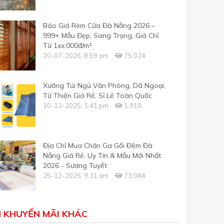
Báo Giá Rèm Cửa Đà Nẵng 2026 –
999+ Mẫu Đẹp, Sang Trọng, Giá Chỉ
Từ 1xx.000đ/m²
20-07-2026, 8:59 am
75.024
Xưởng Túi Ngủ Văn Phòng, Dã Ngoại,
Từ Thiện Giá Rẻ, Sỉ Lẻ Toàn Quốc
10-12-2025, 1:41 pm
1.918
Địa Chỉ Mua Chăn Ga Gối Đệm Đà
Nẵng Giá Rẻ, Uy Tín & Mẫu Mới Nhất
2026 - Sương Tuyết
25-12-2025, 9:31 am
73.084
N KHUYẾN MÃI KHÁC