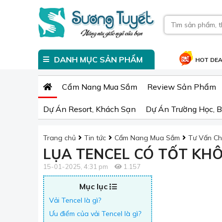
DANH MỤC SẢN PHẨM
HOT DE
Cẩm Nang Mua Sắm
Review Sản Phẩm
Dự Án Resort, Khách Sạn
Dự Án Trường Học, B
Trang chủ
Tin tức
Cẩm Nang Mua Sắm
Tư Vấn Ch
LỤA TENCEL CÓ TỐT KH
15-01-2025, 4:31 pm
1.157
Mục lục
Vải Tencel là gì?
Ưu điểm của vải Tencel là gì?