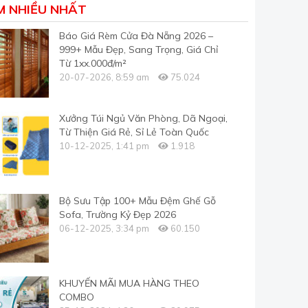
M NHIỀU NHẤT
Báo Giá Rèm Cửa Đà Nẵng 2026 –
999+ Mẫu Đẹp, Sang Trọng, Giá Chỉ
Từ 1xx.000đ/m²
20-07-2026, 8:59 am
75.024
Xưởng Túi Ngủ Văn Phòng, Dã Ngoại,
Từ Thiện Giá Rẻ, Sỉ Lẻ Toàn Quốc
10-12-2025, 1:41 pm
1.918
Bộ Sưu Tập 100+ Mẫu Đệm Ghế Gỗ
Sofa, Trường Kỷ Đẹp 2026
06-12-2025, 3:34 pm
60.150
KHUYẾN MÃI MUA HÀNG THEO
COMBO