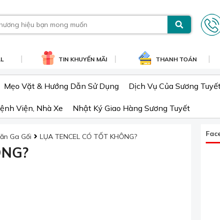
AL
TIN KHUYẾN MÃI
THANH TOÁN
Mẹo Vặt & Hướng Dẫn Sử Dụng
Dịch Vụ Của Sương Tuyế
ệnh Viện, Nhà Xe
Nhật Ký Giao Hàng Sương Tuyết
Fac
ăn Ga Gối
LỤA TENCEL CÓ TỐT KHÔNG?
ÔNG?