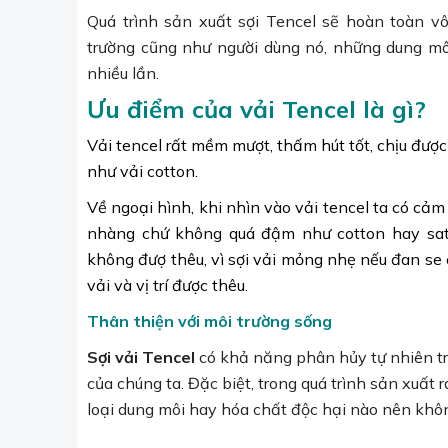
Quá trình sản xuất sợi Tencel sẽ hoàn toàn vô
trường cũng như người dùng nó, những dung môi
nhiều lần.
Ưu điểm của vải Tencel là gì?
Vải tencel rất mềm mượt, thấm hút tốt, chịu đượ
như vải cotton.
Về ngoại hình, khi nhìn vào vải tencel ta có c
nhàng chứ không quá đậm như cotton hay satin
không đượ thêu, vì sợi vải mỏng nhẹ nếu đan se 
vải và vị trí được thêu.
Thân thiện với môi trường sống
Sợi vải Tencel
có khả năng phân hủy tự nhiên t
của chúng ta. Đặc biệt, trong quá trình sản xuất 
loại dung môi hay hóa chất độc hại nào nên khôn