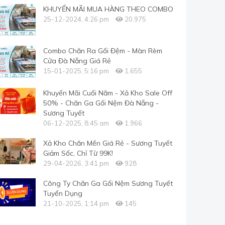
KHUYẾN MÃI MUA HÀNG THEO COMBO
25-12-2024, 4:26 pm
20.975
Combo Chăn Ra Gối Đệm - Màn Rèm
Cửa Đà Nẵng Giá Rẻ
15-01-2025, 5:16 pm
1.655
Khuyến Mãi Cuối Năm - Xả Kho Sale Off
50% - Chăn Ga Gối Nệm Đà Nẵng -
Sương Tuyết
06-12-2025, 8:45 am
1.966
Xả Kho Chăn Mền Giá Rẻ - Sương Tuyết
Giảm Sốc, Chỉ Từ 99K!
29-04-2026, 3:41 pm
928
Công Ty Chăn Ga Gối Nệm Sương Tuyết
Tuyển Dụng
21-10-2025, 1:14 pm
145