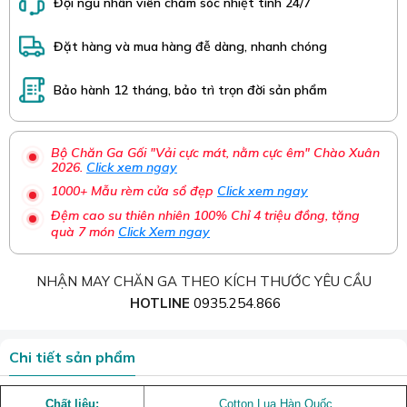
Đội ngũ nhân viên chăm sóc nhiệt tình 24/7
Đặt hàng và mua hàng đễ dàng, nhanh chóng
Bảo hành 12 tháng, bảo trì trọn đời sản phẩm
Bộ Chăn Ga Gối "Vải cực mát, nằm cực êm" Chào Xuân
2026.
Click xem ngay
1000+ Mẫu rèm cửa sổ đẹp
Click xem ngay
Đệm cao su thiên nhiên 100% Chỉ 4 triệu đồng, tặng
quà 7 món
Click Xem ngay
NHẬN MAY CHĂN GA THEO KÍCH THƯỚC YÊU CẦU
HOTLINE
0935.254.866
Chi tiết sản phẩm
Chất liệu:
Cotton Lụa Hàn Quốc