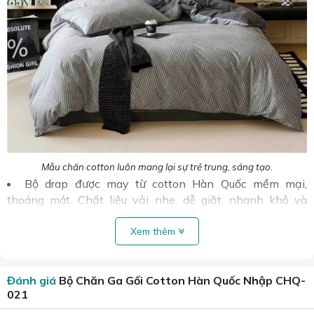
Mẫu chăn cotton luôn mang lại sự trẻ trung, sáng tạo.
Bộ drap được may từ cotton Hàn Quốc mềm mại,
thoáng mát. Chất liệu vải nhẹ, dễ giặt, nhanh khô và
không bị xù lông, không phai màu sau khi giặt. Sản phẩm
an toàn cho sức khỏe, không gây kích ứng da.
Xem thêm
Drap bọc được may vừa vặn với kích cỡ nệm, dây thun
có độ co giãn giúp drap ôm sát nệm, tránh bị xô lệch khi
Đánh giá
Bộ Chăn Ga Gối Cotton Hàn Quốc Nhập CHQ-
nằm.
021
Đường may chắc chắn, tỉ mỉ, hạn chế tối đa tình trạng