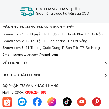
Luôn giao hàng đúng hẹn và đúng thời gian đã ghi
trong hợp đồng.
GIAO HÀNG TOÀN QUỐC
Giao hàng trước trả tiền sau COD
Luôn có đội ngũ nhân viên sẵn sàng hỗ trợ tư vấn.
Trên đây là thông tin về sản phẩm
Chăn ga cotton Hàn
CÔNG TY TNHH SX-TM-DV SƯƠNG TUYẾT
Quốc nhập CHQ-107
- Ngoài ra còn rất nhiều mẫu mã
Showroom 1:
80 Nguyễn Tri Phương, P. Thanh Khê, TP. Đà Nẵng
khác, mời quý khách hàng cùng ghé xem và trải nghiệm
Showroom 2:
12 Tô Hiệu, P. Hòa Khánh, TP. Đà Nẵng
tại cửa hàng của chúng tôi nhé!
Showroom 3:
71 Trương Quốc Dụng, P. Sơn Trà, TP. Đà Nẵng
📞Hotline:
0935.254.866
Email:
suongtuyet.com@gmail.com
📍 Showroom1: 80 Nguyễn Tri Phương, phường
Thanh Khê, TP. Đà Nẵng
VỀ CHÚNG TÔI
📍 Showroom2: 12 Tô Hiệu, phường Hòa Khánh, TP.
Đà Nẵng
HỖ TRỢ KHÁCH HÀNG
📍 Showroom3: 71 Trương Quốc Dụng, phường Sơn
BỘ PHẬN TƯ VẤN KHÁCH HÀNG
Trà, TP. Đà Nẵng
Hotline CSKH:
0935.254.866
🌐Website:
suongtuyet.com