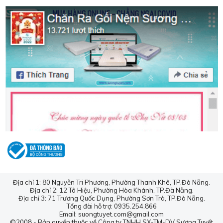
Địa chỉ 1: 80 Nguyễn Tri Phương, Phường Thanh Khê, TP.Đà Nẵng.
Địa chỉ 2: 12 Tô Hiệu, Phường Hòa Khánh, TP.Đà Nẵng.
Địa chỉ 3: 71 Trương Quốc Dụng, Phường Sơn Trà, TP.Đà Nẵng.
Tổng đài hỗ trợ: 0935.254.866
Email: suongtuyet.com@gmail.com
©2008 - Bản quyền thuộc về Công ty TNHH SX-TM-DV Sương Tuyết