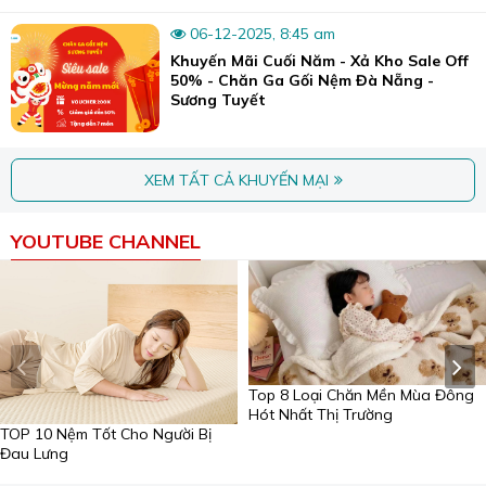
06-12-2025, 8:45 am
Khuyến Mãi Cuối Năm - Xả Kho Sale Off
50% - Chăn Ga Gối Nệm Đà Nẵng -
Sương Tuyết
Bên cạnh đó, nơi đây cũng chuyên may rèm, nệm ghế, các vật
dụng chăn ga gối.
Đặc biệt, đây là cửa hàng chuyên may đo trực tiếp theo
XEM TẤT CẢ KHUYẾN MẠI
yêu cầu của khách hàng với máy may hiện đại, nhân lực
có kinh nghiệm, sẵn sàng đáp ứng các nhu cầu đặt hàng
YOUTUBE CHANNEL
từ các dòng chăn mền đại trà đến cao cấp.
Sương Tuyết cam kết với khách hàng:
Không bán chăn ga gối đệm chất lượng kém, hàng giả,
hàng nhái.
Đảm bảo nguồn nguyên liệu tốt và thân thiện nhất với
Top 8 Loại Chăn Mền Mùa Đông
khách hàng.
Hót Nhất Thị Trường
Cam kết giá chăn ga gối đệm luôn cạnh tranh tốt nhất
TOP 10 Nệm Tốt Cho Người Bị
Đau Lưng
thị trường.