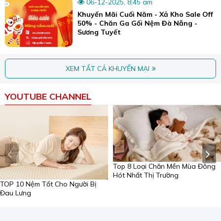
06-12-2025, 8:45 am
Khuyến Mãi Cuối Năm - Xả Kho Sale Off
50% - Chăn Ga Gối Nệm Đà Nẵng -
Sương Tuyết
XEM TẤT CẢ KHUYẾN MẠI
YOUTUBE CHANNEL
Bên cạnh đó, nơi đây cũng chuyên may rèm, nệm ghế, các vật
dụng chăn ga gối.
Đặc biệt, đây là cửa hàng chuyên may đo trực tiếp theo
yêu cầu của khách hàng với máy may hiện đại, nhân lực
có kinh nghiệm, sẵn sàng đáp ứng các nhu cầu đặt hàng
từ các dòng chăn mền đại trà đến cao cấp.
Top 8 Loại Chăn Mền Mùa Đông
Sương Tuyết cam kết với khách hàng:
Hót Nhất Thị Trường
Không bán chăn ga gối đệm chất lượng kém, hàng giả,
TOP 10 Nệm Tốt Cho Người Bị
hàng nhái.
Đau Lưng
Đảm bảo nguồn nguyên liệu tốt và thân thiện nhất với
khách hàng.