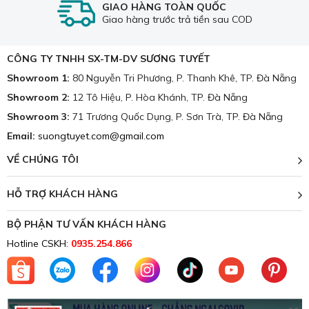
GIAO HÀNG TOÀN QUỐC
Giao hàng trước trả tiền sau COD
Cam kết giá chăn ga gối đệm luôn cạnh tranh tốt nhất
thị trường.
CÔNG TY TNHH SX-TM-DV SƯƠNG TUYẾT
Luôn giao hàng đúng hẹn và đúng thời gian đã ghi
trong hợp đồng.
Showroom 1:
80 Nguyễn Tri Phương, P. Thanh Khê, TP. Đà Nẵng
Showroom 2:
12 Tô Hiệu, P. Hòa Khánh, TP. Đà Nẵng
Luôn có đội ngũ nhân viên sẵn sàng hỗ trợ tư vấn.
Showroom 3:
71 Trương Quốc Dụng, P. Sơn Trà, TP. Đà Nẵng
Trên đây là thông tin về sản phẩm
Chăn ga cotton Hàn
Email:
suongtuyet.com@gmail.com
Quốc nhập 080
- Ngoài ra còn rất nhiều mẫu mã khác,
mời quý khách hàng cùng ghé xem và trải nghiệm tại cửa
VỀ CHÚNG TÔI
hàng của chúng tôi nhé!
HỖ TRỢ KHÁCH HÀNG
📞Hotline:
0935.254.866
📍 Showroom1: 80 Nguyễn Tri Phương, phường
BỘ PHẬN TƯ VẤN KHÁCH HÀNG
Thanh Khê, TP. Đà Nẵng
Hotline CSKH:
0935.254.866
📍 Showroom2: 12 Tô Hiệu, phường Hòa Khánh, TP.
Đà Nẵng
📍 Showroom3: 71 Trương Quốc Dụng, phường Sơn
Trà, TP. Đà Nẵng