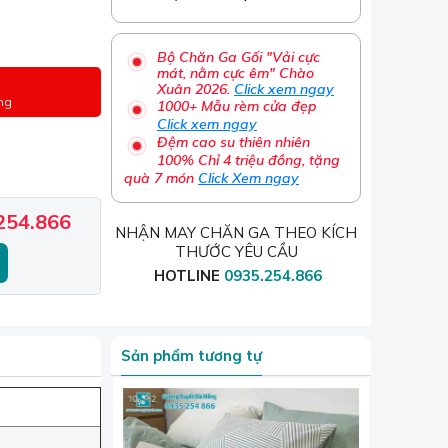
Bộ Chăn Ga Gối "Vải cực
mát, nằm cực êm" Chào
Xuân 2026.
Click xem ngay
ng
1000+ Mẫu rèm cửa đẹp
Click xem ngay
Đệm cao su thiên nhiên
100% Chỉ 4 triệu đồng, tặng
quà 7 món
Click Xem ngay
254.866
NHẬN MAY CHĂN GA THEO KÍCH
THƯỚC YÊU CẦU
HOTLINE
0935.254.866
Sản phẩm tương tự