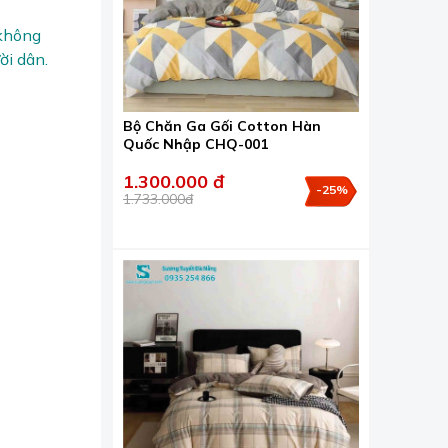
 không
ời dân.
Bộ Chăn Ga Gối Cotton Hàn
Quốc Nhập CHQ-001
1.300.000 đ
-25%
1.733.000đ