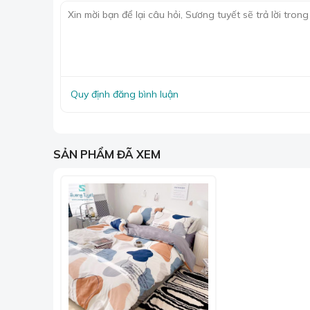
Quy định đăng bình luận
SẢN PHẨM ĐÃ XEM
Chăn
Khi mua chăn ga gối tại Sương Tuyết, khách hàng
cấu tạo, thành phần, màu sắc cũng như ưu điểm 