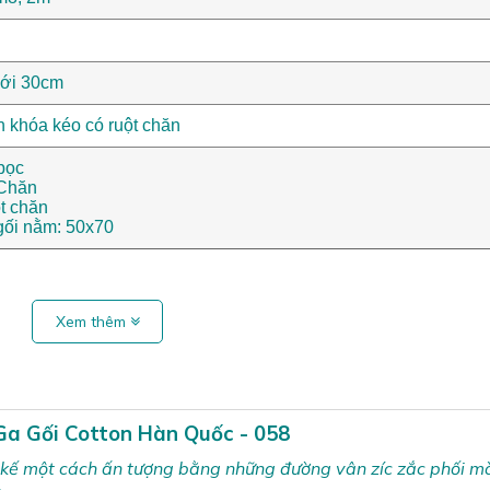
ới 30cm
 khóa kéo có ruột chăn
 bọc
 Chăn
ột chăn
gối nằm: 50x70
Xem thêm
Ga Gối Cotton Hàn Quốc - 058
t kế một cách ấn tượng bằng những đường vân zíc zắc phối m