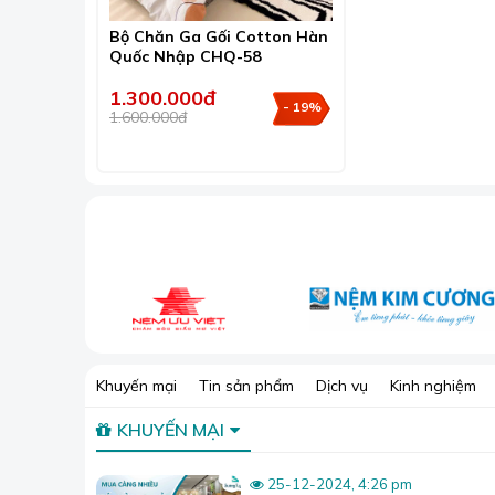
được một món hàng phù hợp.
Bộ Chăn Ga Gối Cotton Hàn
Quốc Nhập CHQ-58
1.300.000đ
- 19%
1.600.000đ
Khuyến mại
Tin sản phẩm
Dịch vụ
Kinh nghiệm
KHUYẾN MẠI
25-12-2024, 4:26 pm