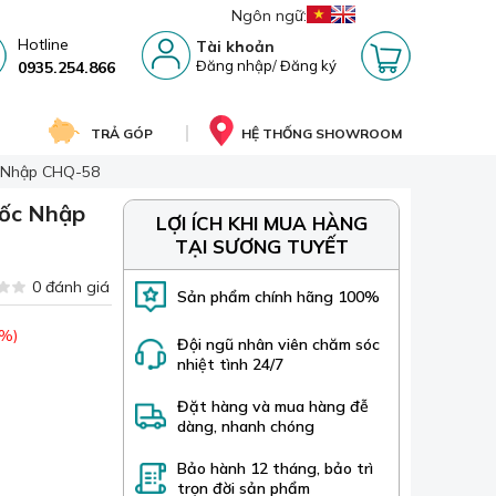
Ngôn ngữ:
Hotline
Tài khoản
Đăng nhập
/
Đăng ký
0935.254.866
TRẢ GÓP
HỆ THỐNG SHOWROOM
c Nhập CHQ-58
uốc Nhập
LỢI ÍCH KHI MUA HÀNG
TẠI SƯƠNG TUYẾT
0 đánh giá
Sản phẩm chính hãng 100%
 %)
Đội ngũ nhân viên chăm sóc
nhiệt tình 24/7
Đặt hàng và mua hàng đễ
dàng, nhanh chóng
Bảo hành 12 tháng, bảo trì
trọn đời sản phẩm