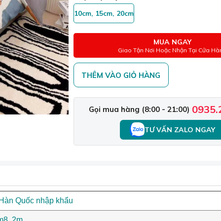
10cm, 15cm, 20cm
MUA NGAY
Giao Tận Nơi Hoặc Nhận Tại Cửa Hà
THÊM VÀO GIỎ HÀNG
0935.
Gọi mua hàng (8:00 - 21:00)
TƯ VẤN ZALO NGAY
 Hàn Quốc nhập khẩu
m8, 2m