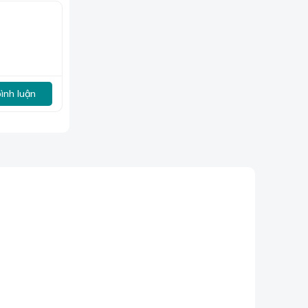
bình luận
m với các
chọn mua