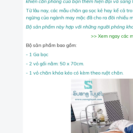
khiến căn phòng của bạn thêm hiện đại và sang 
Từ lâu nay, các mẫu chăn ga sọc kẻ hay kể cả tr
ngừng của ngành may mặc đã cho ra đời nhiều m
Bộ sản phẩm này hợp với những người phóng kho
>> Xem ngay các m
Bộ sản phẩm bao gồm:
- 1 Ga bọc
- 2 vỏ gối nằm: 50 x 70cm.
- 1 vỏ chăn khóa kéo có kèm theo ruột chăn.