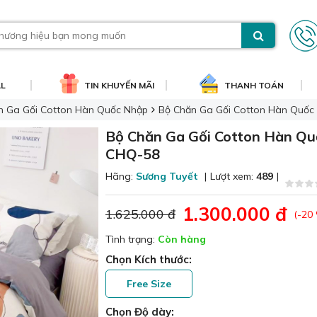
AL
TIN KHUYẾN MÃI
THANH TOÁN
n Ga Gối Cotton Hàn Quốc Nhập
Bộ Chăn Ga Gối Cotton Hàn Quố
Bộ Chăn Ga Gối Cotton Hàn Q
CHQ-58
Hãng:
Sương Tuyết
|
Lượt xem:
489
|
1.300.000 đ
1.625.000 đ
(-20
Tình trạng:
Còn hàng
Chọn Kích thước:
Free Size
Chọn Độ dày: