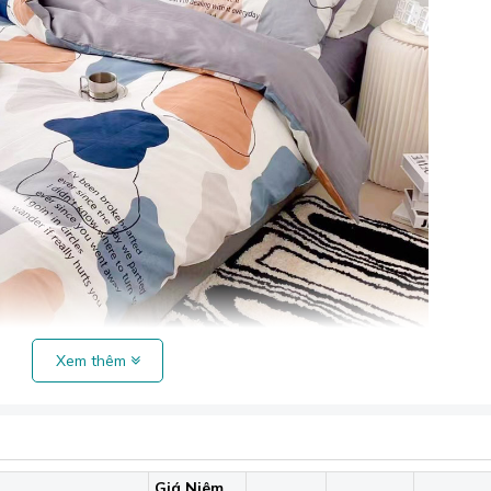
Xem thêm
ton luôn mang lại sự trẻ trung, sáng tạo.
Giá Niêm