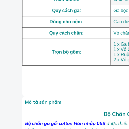
Quy cách ga:
Ga bọc
Dùng cho nệm:
Cao dư
Quy cách chăn:
Vỏ chăn
1 x Ga
1 x Vỏ
Trọn bộ gồm:
1 x Ru
2 x Vỏ 
Mô tả sản phẩm
Bộ Chăn 
Bộ
chăn ga gối cotton Hàn nhập 058
được thiế