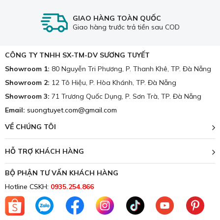
Đảm bảo nguồn nguyên liệu tốt và thân thiện nhất với
GIAO HÀNG TOÀN QUỐC
khách hàng.
Giao hàng trước trả tiền sau COD
Cam kết giá chăn ga gối đệm luôn cạnh tranh tốt nhất
thị trường.
CÔNG TY TNHH SX-TM-DV SƯƠNG TUYẾT
Luôn giao hàng đúng hẹn và đúng thời gian đã ghi
Showroom 1:
80 Nguyễn Tri Phương, P. Thanh Khê, TP. Đà Nẵng
trong hợp đồng.
Showroom 2:
12 Tô Hiệu, P. Hòa Khánh, TP. Đà Nẵng
Luôn có đội ngũ nhân viên sẵn sàng hỗ trợ tư vấn.
Showroom 3:
71 Trương Quốc Dụng, P. Sơn Trà, TP. Đà Nẵng
Email:
suongtuyet.com@gmail.com
📞Hotline:
0935.254.866
📍 Showroom1: 80 Nguyễn Tri Phương, phường
VỀ CHÚNG TÔI
Thanh Khê, TP. Đà Nẵng
📍 Showroom2: 12 Tô Hiệu, phường Hòa Khánh, TP.
HỖ TRỢ KHÁCH HÀNG
Đà Nẵng
BỘ PHẬN TƯ VẤN KHÁCH HÀNG
📍 Showroom3: 71 Trương Quốc Dụng, phường Sơn
Hotline CSKH:
0935.254.866
Trà, TP. Đà Nẵng
🌐Website:
suongtuyet.com