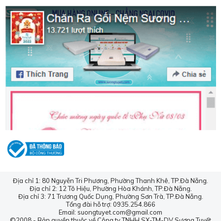
Địa chỉ 1: 80 Nguyễn Tri Phương, Phường Thanh Khê, TP.Đà Nẵng.
Địa chỉ 2: 12 Tô Hiệu, Phường Hòa Khánh, TP.Đà Nẵng.
Địa chỉ 3: 71 Trương Quốc Dụng, Phường Sơn Trà, TP.Đà Nẵng.
Tổng đài hỗ trợ: 0935.254.866
Email: suongtuyet.com@gmail.com
©2008 - Bản quyền thuộc về Công ty TNHH SX-TM-DV Sương Tuyết