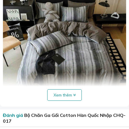
Xem thêm
Mẫu chăn cotton luôn mang lại sự trẻ trung, sáng tạo.
Bộ drap được may từ cotton Hàn Quốc mềm mại,
Đánh giá
Bộ Chăn Ga Gối Cotton Hàn Quốc Nhập CHQ-
thoáng mát. Chất liệu vải nhẹ, dễ giặt, nhanh khô và
017
không bị xù lông, không phai màu sau khi giặt. Sản phẩm