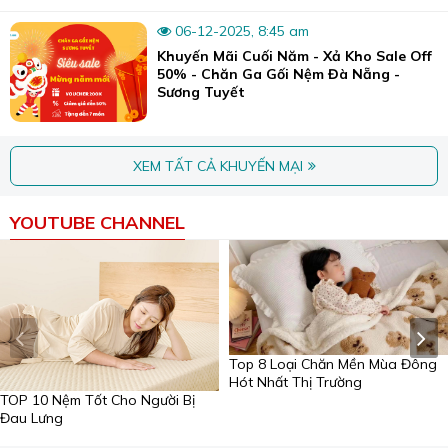
06-12-2025, 8:45 am
Khuyến Mãi Cuối Năm - Xả Kho Sale Off
50% - Chăn Ga Gối Nệm Đà Nẵng -
Sương Tuyết
XEM TẤT CẢ KHUYẾN MẠI
YOUTUBE CHANNEL
Bên cạnh đó, nơi đây cũng chuyên may rèm, nệm ghế, các vật
dụng chăn ga gối.
Đặc biệt, đây là cửa hàng chuyên may đo trực tiếp theo
yêu cầu của khách hàng với máy may hiện đại, nhân lực
có kinh nghiệm, sẵn sàng đáp ứng các nhu cầu đặt hàng
từ các dòng chăn mền đại trà đến cao cấp.
Top 8 Loại Chăn Mền Mùa Đông
Hót Nhất Thị Trường
Sương Tuyết cam kết với khách hàng:
TOP 10 Nệm Tốt Cho Người Bị
Không bán chăn ga gối đệm chất lượng kém, hàng giả,
Đau Lưng
hàng nhái.