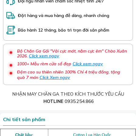
Đội ngũ nhân viên chăm sóc nhiệt tình 24/7
Đặt hàng và mua hàng đễ dàng, nhanh chóng
Bảo hành 12 tháng, bảo trì trọn đời sản phẩm
Bộ Chăn Ga Gối "Vải cực mát, nằm cực êm" Chào Xuân
2026.
Click xem ngay
1000+ Mẫu rèm cửa sổ đẹp
Click xem ngay
Đệm cao su thiên nhiên 100% Chỉ 4 triệu đồng, tặng
quà 7 món
Click Xem ngay
NHẬN MAY CHĂN GA THEO KÍCH THƯỚC YÊU CẦU
HOTLINE
0935.254.866
Chi tiết sản phẩm
Chất liệu:
Cotton Lụa Hàn Quốc