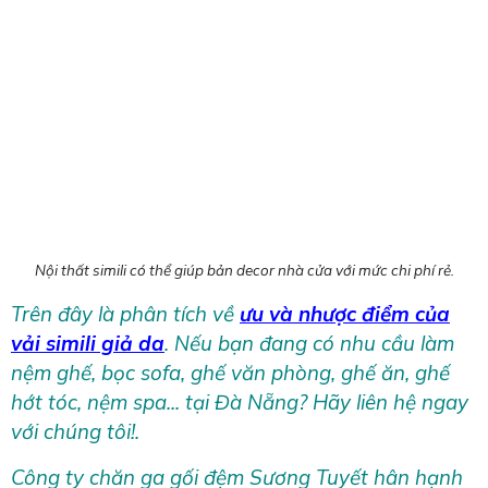
Nội thất simili có thể giúp bản decor nhà cửa với mức chi phí rẻ.
Trên đây là phân tích về
ưu và nhược điểm của
vải simili giả da
. Nếu bạn đang có nhu cầu làm
nệm ghế, bọc sofa, ghế văn phòng, ghế ăn, ghế
hớt tóc, nệm spa... tại Đà Nẵng? Hãy liên hệ ngay
với chúng tôi!.
Công ty chăn ga gối đệm Sương Tuyết hân hạnh
được đón tiếp và tư vấn cung ứng nệm ghế gỗ,