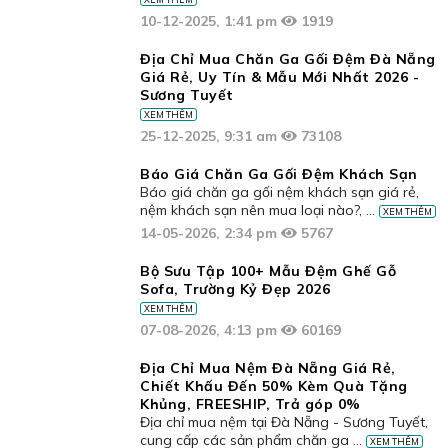
Địa Chỉ Mua Chăn Ga Gối Đệm Đà Nẵng
Giá Rẻ, Uy Tín & Mẫu Mới Nhất 2026 -
Sương Tuyết
XEM THÊM
25-12-2025, 9:31 am
73108
Báo Giá Chăn Ga Gối Đệm Khách Sạn
Báo giá chăn ga gối nệm khách sạn giá rẻ,
nệm khách sạn nên mua loại nào?, ...
XEM THÊM
14-05-2026, 2:34 pm
5767
Bộ Sưu Tập 100+ Mẫu Đệm Ghế Gỗ
Sofa, Trường Kỷ Đẹp 2026
XEM THÊM
07-08-2026, 4:13 pm
60169
Địa Chỉ Mua Nệm Đà Nẵng Giá Rẻ,
Chiết Khấu Đến 50% Kèm Quà Tặng
Khủng, FREESHIP, Trả góp 0%
Địa chỉ mua nệm tại Đà Nẵng - Sương Tuyết,
cung cấp các sản phẩm chăn ga ...
XEM THÊM
23-04-2026, 5:02 pm
72161