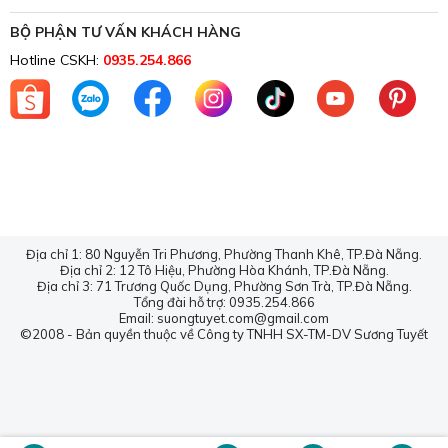
YOUTUBE CHANNEL
TOP 10 Nệm Tốt Cho Người Bị Đau Lưng
Top 8 Loại Chăn Mền Mùa
Đông Hót Nhất Thị Trường
So Sánh Gối Lông Vũ Tự Nhiên Và Gối
Lông Vũ Nhân Tạo, Nên Mua Loại Nào?
TOP 4 NỆM LÒ XO KHÁCH
SẠN TỐT NHẤT NĂM 2026
GIAO HÀNG TOÀN QUỐC
Giao hàng trước trả tiền sau COD
CÔNG TY TNHH SX-TM-DV SƯƠNG TUYẾT
Showroom 1:
80 Nguyễn Tri Phương, P. Thanh Khê, TP. Đà Nẵng
Showroom 2:
12 Tô Hiệu, P. Hòa Khánh, TP. Đà Nẵng
Showroom 3:
71 Trương Quốc Dụng, P. Sơn Trà, TP. Đà Nẵng
Email:
suongtuyet.com@gmail.com
VỀ CHÚNG TÔI