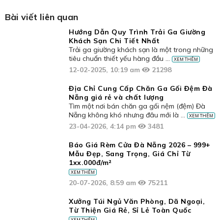
Bài viết liên quan
Hướng Dẫn Quy Trình Trải Ga Giường
Khách Sạn Chi Tiết Nhất
Trải ga giường khách sạn là một trong những
tiêu chuẩn thiết yếu hàng đầu ...
XEM THÊM
12-02-2025, 10:19 am
21298
Địa Chỉ Cung Cấp Chăn Ga Gối Đệm Đà
Nẵng giá rẻ và chất lượng
Tìm một nơi bán chăn ga gối nệm (đệm) Đà
Nẵng không khó nhưng đâu mới là ...
XEM THÊM
23-04-2026, 4:14 pm
3481
Báo Giá Rèm Cửa Đà Nẵng 2026 – 999+
Mẫu Đẹp, Sang Trọng, Giá Chỉ Từ
1xx.000đ/m²
XEM THÊM
20-07-2026, 8:59 am
75211
Xưởng Túi Ngủ Văn Phòng, Dã Ngoại,
Từ Thiện Giá Rẻ, Sỉ Lẻ Toàn Quốc
XEM THÊM
10-12-2025, 1:41 pm
1919