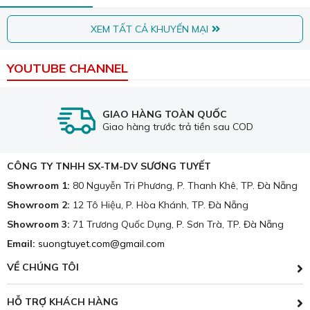
Khuyến mại
Kinh nghiệm
Dịch vụ
25-12-2024, 4:26 pm
KHUYẾN MÃI MUA HÀNG THEO COMBO
15-01-2025, 5:16 pm
Combo Chăn Ra Gối Đệm - Màn Rèm
Cửa Đà Nẵng Giá Rẻ
06-12-2025, 8:45 am
Khuyến Mãi Cuối Năm - Xả Kho Sale Off
50% - Chăn Ga Gối Nệm Đà Nẵng -
Sương Tuyết
XEM TẤT CẢ KHUYẾN MẠI