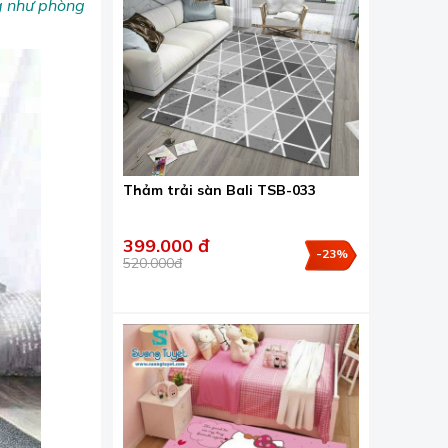
ng như phòng
Thảm trải sàn Bali TSB-033
399.000 đ
-23%
520.000đ