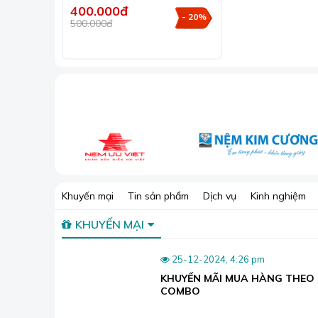
400.000đ
- 20%
500.000đ
Thảm Bali được y
Ưu điểm của sản phẩm thảm Bali:
Khuyến mại
Tin sản phẩm
Dịch vụ
Kinh nghiệm
Chất liệu tốt:
KHUYẾN MẠI
Mặt dưới
thảm Bali
được làm từ sợi polyester c
còn mặt trên là vải nỉ chắc chắn.
25-12-2024, 4:26 pm
Thảm có độ bền và tuổi thọ cao:
KHUYẾN MÃI MUA HÀNG THEO
Độ bền của thảm Bali cao hơn nhiều so với thảm
COMBO
mức chi phí cực rẻ.