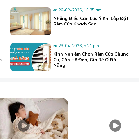
26-02-2026, 10:35 am
 nhã cho không gian phòng khách và phòng ngủ.
Những Điều Cần Lưu Ý Khi Lắp Đặt
Rèm Cửa Khách Sạn
n bộ mẫu tại đây:
Thảm trải sàn Bali
 ra nhiều phong cách nội thất từ cổ điển đến hiện đại, giúp t
23-04-2026, 5:21 pm
Kinh Nghiệm Chọn Rèm Cửa Chung
m
Cư, Căn Hộ Đẹp, Giá Rẻ Ở Đà
Nẵng