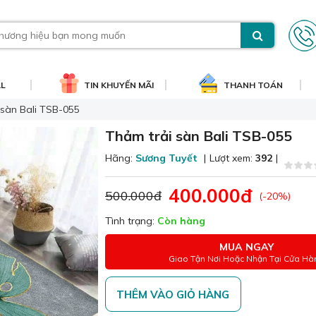
AL
TIN KHUYẾN MÃI
THANH TOÁN
 sàn Bali TSB-055
Thảm trải sàn Bali TSB-055
Hãng:
Sương Tuyết
|
Lượt xem:
392
|
400.000đ
500.000đ
(-20%)
Tình trạng:
Còn hàng
MUA NGAY
Giao Tận Nơi Hoặc Nhận Tại Cửa Hà
THÊM VÀO GIỎ HÀNG