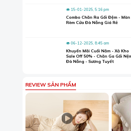
Tạo không gian ấm áp và thoải mái:
15-01-2025, 5:16 pm
Thảm tạo cho người dùng cảm giác ấm cúng, tao
Combo Chăn Ra Gối Đệm - Màn
Rèm Cửa Đà Nẵng Giá Rẻ
Có nhiều mẫu mã đa dạng:
>> Xem toà
Việc thảm được in nhiều họa tiết khác nhau đã tạo
06-12-2025, 8:45 am
không gian trở nên sang trọng hơn.
Khuyến Mãi Cuối Năm - Xả Kho
Sale Off 50% - Chăn Ga Gối Nệ
Đà Nẵng - Sương Tuyết
REVIEW SẢN PHẨM