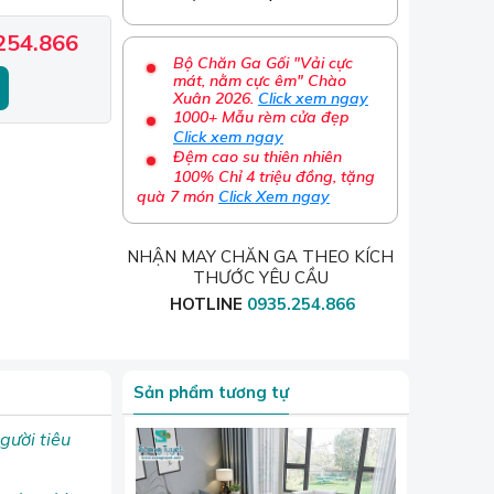
254.866
Bộ Chăn Ga Gối "Vải cực
mát, nằm cực êm" Chào
Xuân 2026.
Click xem ngay
1000+ Mẫu rèm cửa đẹp
Click xem ngay
Đệm cao su thiên nhiên
100% Chỉ 4 triệu đồng, tặng
quà 7 món
Click Xem ngay
NHẬN MAY CHĂN GA THEO KÍCH
THƯỚC YÊU CẦU
HOTLINE
0935.254.866
Sản phẩm tương tự
gười tiêu