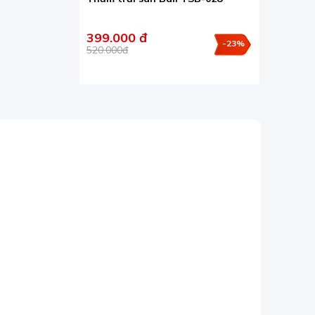
399.000 đ
-23%
520.000đ