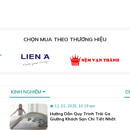
CHỌN MUA THEO THƯƠNG HIỆU
êu thích nhờ mẫu mã đa dạng, đủ phong cách.
KINH NGHIỆM
D
ao cấp, có khả năng chống thấm nước, chống dầu mỡ và chất 
12-02-2025, 10:19 am
Hướng Dẫn Quy Trình Trải Ga
 lông hay thảm xốp, thảm ghép nên hoàn toàn yên tâm sử dụ
Giường Khách Sạn Chi Tiết Nhất