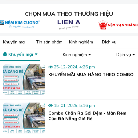
Sương Tuyết chuyên cung cấp thảm bali giá sỉ Đà Nẵng.
CHỌN MUA THEO THƯƠNG HIỆU
Việc thảm được in nhiều họa tiết khác nhau đã tạo ra
nhiều phong cách nội thất từ cổ điển đến hiện đại, giúp
trang trí không gian trở nên sang trọng hơn.
Khuyến mại
Tin sản phẩm
Kinh nghiệm
Dịch vụ
Khuyến mại
Kinh nghiệm
Dịch vụ
25-12-2024, 4:26 pm
KHUYẾN MÃI MUA HÀNG THEO COMBO
15-01-2025, 5:16 pm
Combo Chăn Ra Gối Đệm - Màn Rèm
Cửa Đà Nẵng Giá Rẻ