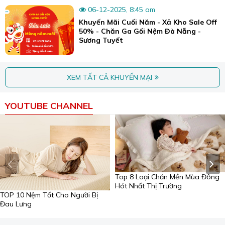
06-12-2025, 8:45 am
Khuyến Mãi Cuối Năm - Xả Kho Sale Off
50% - Chăn Ga Gối Nệm Đà Nẵng -
Sương Tuyết
XEM TẤT CẢ KHUYẾN MẠI
YOUTUBE CHANNEL
Các mẫu mã và họa tiết thảm lót sàn nỉ Bali không ngừng đổi mới tạo
ra sự đa dạng, đẹp mắt.
Địa chỉ bán thảm trải sàn tại Đà Nẵng giá rẻ
Tại Đà Nẵng, nếu quý khách có nhu cầu mua thảm bali
Top 8 Loại Chăn Mền Mùa Đông
hay thảm lông, thảm khách sạn... thì có thể liên hệ với
Hót Nhất Thị Trường
TOP 10 Nệm Tốt Cho Người Bị
cửa hàng chăn ga gối đệm Sương
Tuyết. Chúng tôi là đơn
Đau Lưng
vị có nhiều năm kinh nghiệm trong lĩnh vực chăn ga gối
đệm, thảm lót tại Đà Nẵng.