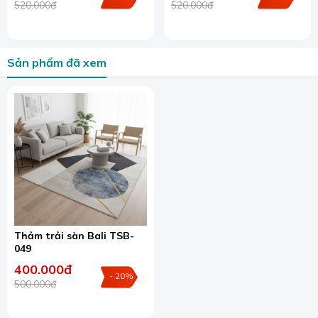
>> Xem toàn bộ mẫu tại đây:
Thảm trải sàn Bali
520.000đ
520.000đ
Sản phẩm đã xem
Thảm trải sàn Bali TSB-
049
400.000đ
- 20%
500.000đ