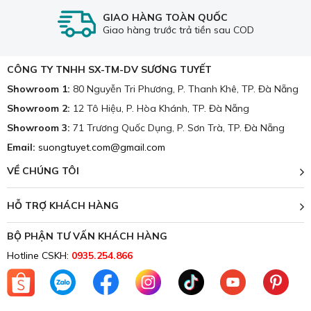
GIAO HÀNG TOÀN QUỐC
Giao hàng trước trả tiền sau COD
CÔNG TY TNHH SX-TM-DV SƯƠNG TUYẾT
Showroom 1:
80 Nguyễn Tri Phương, P. Thanh Khê, TP. Đà Nẵng
Showroom 2:
12 Tô Hiệu, P. Hòa Khánh, TP. Đà Nẵng
Showroom 3:
71 Trương Quốc Dụng, P. Sơn Trà, TP. Đà Nẵng
Email:
suongtuyet.com@gmail.com
VỀ CHÚNG TÔI
Cửa hàng chăn ga gối nệm Đà Nẵng Sương Tuyết.
HỖ TRỢ KHÁCH HÀNG
BỘ PHẬN TƯ VẤN KHÁCH HÀNG
Hotline CSKH:
0935.254.866