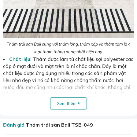
Thảm trải sàn Bali cùng với thảm lông, thảm xốp và thảm tấm là 4
loạt thảm thông dụng nhất hiện nay.
Chất liệu:
Thảm được làm từ chất liệu sợi polyester cao
cấp ở mặt dưới và mặt trên là nỉ chắc chắn. Đây là một
chất liệu được ứng dụng nhiều trong các sản phẩm vật
liệu nhà đẹp vì nó có khả năng chống thấm nước, hơi
nước, dầu mỡ cũng như các loại chất khí khác. Không chỉ
có vậy, chất liệu này siêu bền và có tuổi thọ sử dụng lâu
dài.
Xem thêm
Kích thước:
Sản phẩm có kích thước 1.6m x 2.2m
Thiết kế:
thảm được thiết kế với rất nhiều mẫu mã, họa
Đánh giá
Thảm trải sàn Bali TSB-049
tiết 3D nổi bật bắt mắt. Bạn dễ dàng tìm được sản phẩm
phù hợp với màu sắc và phong cách nội thất của gia đình