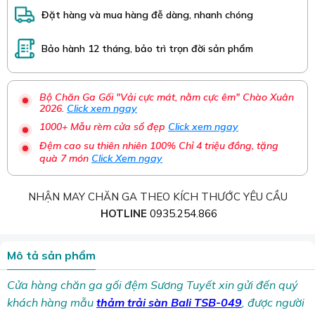
Đặt hàng và mua hàng đễ dàng, nhanh chóng
Bảo hành 12 tháng, bảo trì trọn đời sản phẩm
Bộ Chăn Ga Gối "Vải cực mát, nằm cực êm" Chào Xuân
2026.
Click xem ngay
1000+ Mẫu rèm cửa sổ đẹp
Click xem ngay
Đệm cao su thiên nhiên 100% Chỉ 4 triệu đồng, tặng
quà 7 món
Click Xem ngay
NHẬN MAY CHĂN GA THEO KÍCH THƯỚC YÊU CẦU
HOTLINE
0935.254.866
Mô tả sản phẩm
Cửa hàng chăn ga gối đệm Sương Tuyết xin gửi đến quý
khách hàng mẫu
thảm trải sàn Bali TSB-049
, được người