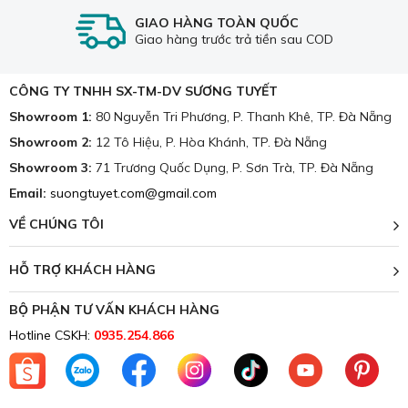
GIAO HÀNG TOÀN QUỐC
Giao hàng trước trả tiền sau COD
CÔNG TY TNHH SX-TM-DV SƯƠNG TUYẾT
Showroom 1:
80 Nguyễn Tri Phương, P. Thanh Khê, TP. Đà Nẵng
Showroom 2:
12 Tô Hiệu, P. Hòa Khánh, TP. Đà Nẵng
Showroom 3:
71 Trương Quốc Dụng, P. Sơn Trà, TP. Đà Nẵng
Các mẫu mã và họa tiết thảm lót sàn nỉ Bali không ngừng đổi mới tạo
Email:
suongtuyet.com@gmail.com
ra sự đa dạng, đẹp mắt.
VỀ CHÚNG TÔI
HỖ TRỢ KHÁCH HÀNG
BỘ PHẬN TƯ VẤN KHÁCH HÀNG
Hotline CSKH:
0935.254.866