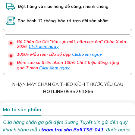
Đặt hàng và mua hàng đễ dàng, nhanh chóng
Bảo hành 12 tháng, bảo trì trọn đời sản phẩm
Bộ Chăn Ga Gối "Vải cực mát, nằm cực êm" Chào Xuân
2026.
Click xem ngay
1000+ Mẫu rèm cửa sổ đẹp
Click xem ngay
Đệm cao su thiên nhiên 100% Chỉ 4 triệu đồng, tặng
quà 7 món
Click Xem ngay
NHẬN MAY CHĂN GA THEO KÍCH THƯỚC YÊU CẦU
HOTLINE
0935.254.866
Mô tả sản phẩm
Cửa hàng chăn ga gối đệm Sương Tuyết xin gửi đến quý
khách hàng mẫu
thảm trải sàn Bali TSB-041
, được người