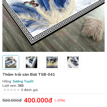
Thảm trải sàn Bali TSB-041
Hãng:
Sương Tuyết
Lượt xem:
363
0 đánh giá
400.000đ
500.000đ
(-20%)