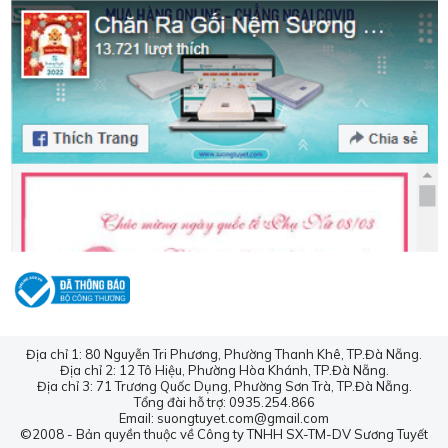
Hình ảnh thảm Bali ngoài thực tế.
Địa chỉ bán thảm trải sàn tại Đà Nẵng giá rẻ
Tại Đà Nẵng, nếu quý khách có nhu cầu mua thảm bali
hay thảm lông, thảm khách sạn... thì có thể liên hệ với
cửa hàng chăn ga gối đệm Sương
Tuyết. Chúng tôi là đơn
vị có nhiều năm kinh nghiệm trong lĩnh vực chăn ga gối
đệm, thảm lót tại Đà Nẵng.
Địa chỉ 1: 80 Nguyễn Tri Phương, Phường Thanh Khê, TP.Đà Nẵng.
Địa chỉ 2: 12 Tô Hiệu, Phường Hòa Khánh, TP.Đà Nẵng.
Địa chỉ 3: 71 Trương Quốc Dụng, Phường Sơn Trà, TP.Đà Nẵng.
Tổng đài hỗ trợ: 0935.254.866
Email: suongtuyet.com@gmail.com
©2008 - Bản quyền thuộc về Công ty TNHH SX-TM-DV Sương Tuyết