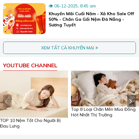
nhiều phong cách nội thất từ cổ điển đến hiện đại, giúp
06-12-2025, 8:45 am
trang trí không gian trở nên sang trọng hơn.
Khuyến Mãi Cuối Năm - Xả Kho Sale Off
50% - Chăn Ga Gối Nệm Đà Nẵng -
Sương Tuyết
XEM TẤT CẢ KHUYẾN MẠI
YOUTUBE CHANNEL
Top 8 Loại Chăn Mền Mùa Đông
Hót Nhất Thị Trường
TOP 10 Nệm Tốt Cho Người Bị
Đau Lưng