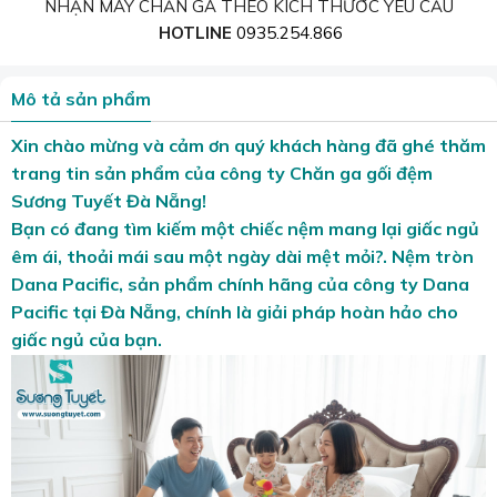
NHẬN MAY CHĂN GA THEO KÍCH THƯỚC YÊU CẦU
HOTLINE
0935.254.866
Mô tả sản phẩm
Xin chào mừng và cảm ơn quý khách hàng đã ghé thăm
trang tin sản phẩm của công ty Chăn ga gối đệm
Sương Tuyết Đà Nẵng!
Bạn có đang tìm kiếm một chiếc nệm mang lại giấc ngủ
êm ái, thoải mái sau một ngày dài mệt mỏi?.
Nệm tròn
Dana Pacific
, sản phẩm chính hãng của công ty Dana
Pacific tại Đà Nẵng, chính là giải pháp hoàn hảo cho
giấc ngủ của bạn.