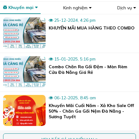
đàn hồi tối ưu, êm ái và nâng đỡ cơ thể một cách hoàn
Khuyến mại
Kinh nghiệm
Dịch vụ
hảo.
25-12-2024, 4:26 pm
Êm ái, không đau lưng:
Với đặc tính êm ái và khả
KHUYẾN MÃI MUA HÀNG THEO COMBO
năng phân bổ áp lực đồng đều, nệm tròn Dana Pacific
giúp giảm thiểu tình trạng đau lưng, tức lưng, mang lại
cảm giác thoải mái tối đa cho người sử dụng. Dù bạn nằm
ở tư thế nào, nệm vẫn ôm sát đường cong cơ thể, hỗ trợ
cột sống và các khớp xương, giúp bạn có giấc ngủ sâu và
15-01-2025, 5:16 pm
ngon giấc.
Combo Chăn Ra Gối Đệm - Màn Rèm
Cửa Đà Nẵng Giá Rẻ
06-12-2025, 8:45 am
Khuyến Mãi Cuối Năm - Xả Kho Sale Off
50% - Chăn Ga Gối Nệm Đà Nẵng -
Sương Tuyết