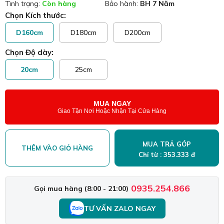
Tình trạng:
Còn hàng
Bảo hành:
BH 7 Năm
Chọn Kích thước:
D160cm
D180cm
D200cm
Chọn Độ dày:
20cm
25cm
MUA NGAY
Giao Tận Nơi Hoặc Nhận Tại Cửa Hàng
MUA TRẢ GÓP
THÊM VÀO GIỎ HÀNG
Chỉ từ : 353.333 đ
0935.254.866
Gọi mua hàng (8:00 - 21:00)
TƯ VẤN ZALO NGAY