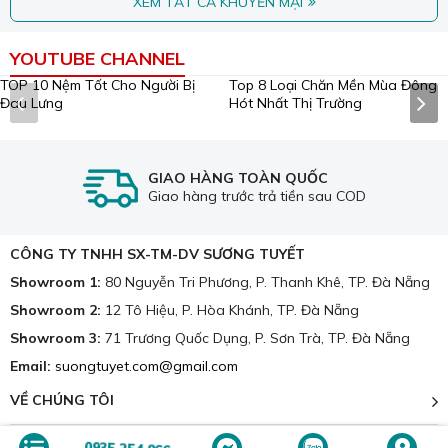
XEM TẤT CẢ KHUYẾN MẠI
YOUTUBE CHANNEL
Viền nệm tròn được chần chắc chắn và đẹp mắt.
Thiết kế độc đáo:
Thiết kế hình tròn độc đáo của nệm
không chỉ mang lại vẻ đẹp thẩm mỹ cho không gian
phòng ngủ mà còn tạo cảm giác rộng rãi, thoải mái.
Sản xuất tại Đà Nẵng:
Nệm tròn Dana Pacific là sản
phẩm chính hãng được sản xuất bởi công ty Dana Pacific
Top 8 Loại Chăn Mền Mùa Đông
tại Đà Nẵng, đảm bảo chất lượng và uy tín.
Hót Nhất Thị Trường
TOP 10 Nệm Tốt Cho Người Bị
Đau Lưng
GIAO HÀNG TOÀN QUỐC
Giao hàng trước trả tiền sau COD
CÔNG TY TNHH SX-TM-DV SƯƠNG TUYẾT
Showroom 1:
80 Nguyễn Tri Phương, P. Thanh Khê, TP. Đà Nẵng
Showroom 2:
12 Tô Hiệu, P. Hòa Khánh, TP. Đà Nẵng