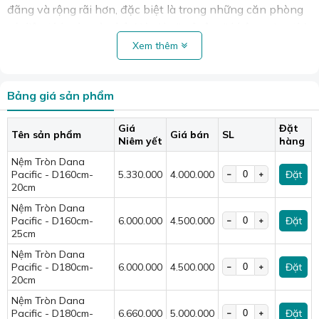
đãng và rộng rãi hơn, đặc biệt là trong những căn phòng
có diện tích vừa và nhỏ. Nó giúp "mở rộng" không gian thị
giác.
Xem thêm
Bảng giá sản phẩm
Giá
Đặt
Tên sản phẩm
Giá bán
SL
Niêm yết
hàng
Nệm Tròn Dana
Pacific - D160cm-
5.330.000
4.000.000
Đặt
20cm
Nệm Tròn Dana
Pacific - D160cm-
6.000.000
4.500.000
Đặt
25cm
Nệm Tròn Dana
Pacific - D180cm-
6.000.000
4.500.000
Đặt
20cm
Nệm tròn phù hợp với biệt thự, khách sạn, phòng cỡ lớn...
Nệm Tròn Dana
Nệm tròn Dana Pacific có đặc điểm gì?
Pacific - D180cm-
6.660.000
5.000.000
Đặt