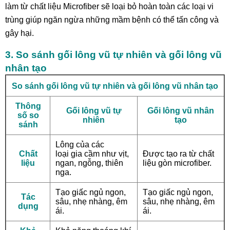
làm từ chất liệu Microfiber sẽ loại bỏ hoàn toàn các loại vi
trùng giúp ngăn ngừa những mầm bệnh có thể tấn công và
gây hại.
3. So sánh gối lông vũ tự nhiên và gối lông vũ
nhân tạo
So sánh gối lông vũ tự nhiên và gối lông vũ nhân tạo
Thông
Gối lông vũ tự
Gối lông vũ nhân
số so
nhiên
tạo
sánh
Lông của các
Chất
loại gia cầm như vịt,
Được tạo ra từ chất
liệu
ngan, ngỗng, thiên
liệu gòn microfiber.
nga.
Tạo giấc ngủ ngon,
Tạo giấc ngủ ngon,
Tác
sâu, nhẹ nhàng, êm
sâu, nhẹ nhàng, êm
dụng
ái.
ái.