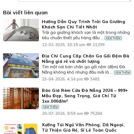
Bài viết liên quan
Hướng Dẫn Quy Trình Trải Ga Giường
Khách Sạn Chi Tiết Nhất
Trải ga giường khách sạn là một trong những
tiêu chuẩn thiết yếu hàng đầu ...
XEM THÊM
12-02-2025, 10:19 am
21299
Địa Chỉ Cung Cấp Chăn Ga Gối Đệm Đà
Nẵng giá rẻ và chất lượng
Tìm một nơi bán chăn ga gối nệm (đệm) Đà
Nẵng không khó nhưng đâu mới là ...
XEM THÊM
23-04-2026, 4:14 pm
3481
Báo Giá Rèm Cửa Đà Nẵng 2026 – 999+
Mẫu Đẹp, Sang Trọng, Giá Chỉ Từ
1xx.000đ/m²
XEM THÊM
20-07-2026, 8:59 am
75284
Xưởng Túi Ngủ Văn Phòng, Dã Ngoại,
Từ Thiện Giá Rẻ, Sỉ Lẻ Toàn Quốc