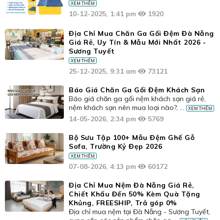
XEM THÊM
10-12-2025, 1:41 pm
1920
Địa Chỉ Mua Chăn Ga Gối Đệm Đà Nẵng
Giá Rẻ, Uy Tín & Mẫu Mới Nhất 2026 -
Sương Tuyết
XEM THÊM
25-12-2025, 9:31 am
73121
Báo Giá Chăn Ga Gối Đệm Khách Sạn
Báo giá chăn ga gối nệm khách sạn giá rẻ,
nệm khách sạn nên mua loại nào?, ...
XEM THÊM
14-05-2026, 2:34 pm
5769
Bộ Sưu Tập 100+ Mẫu Đệm Ghế Gỗ
Sofa, Trường Kỷ Đẹp 2026
XEM THÊM
07-08-2026, 4:13 pm
60172
Địa Chỉ Mua Nệm Đà Nẵng Giá Rẻ,
Chiết Khấu Đến 50% Kèm Quà Tặng
Khủng, FREESHIP, Trả góp 0%
Địa chỉ mua nệm tại Đà Nẵng - Sương Tuyết,