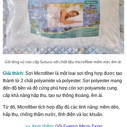
Gối lông vũ cao cấp Sutuco với chất liệu microfiber mềm mịn, êm ái.
Giải thích:
S
ợi
Microfiber
là một loại sợi tổng hợp được tạo
thành
từ 2 chất polyamide
và
polyester.
S
ợi polyester mang
đến độ bền và độ cứng
phù hợp còn
sợi polyamide cung
cấp khả năng hấp thụ,
tạo sự thông thoáng, êm ái
.
Từ đó,
Microfiber
tích hợp đầy đủ các
tính năng: mềm dẻo,
hấp thụ, chống thấm nước, tĩnh điện và lọc khuẩn.
>> Xem thêm:
Gối Everon Micro Expo