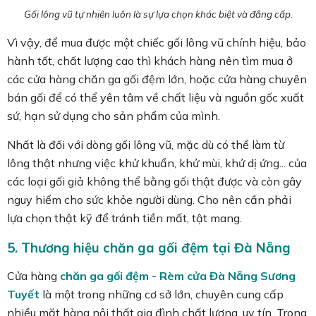
Gối lông vũ tự nhiên luôn là sự lựa chọn khác biệt và đẳng cấp.
Vì vậy, để mua được một chiếc gối lông vũ chính hiệu, bảo
hành tốt, chất lượng cao thì khách hàng nên tìm mua ở
các cửa hàng chăn ga gối đệm lớn, hoặc cửa hàng chuyên
bán gối để có thể yên tâm về chất liệu và nguồn gốc xuất
sứ, hạn sử dụng cho sản phẩm của mình.
Nhất là đối với dòng gối lông vũ, mặc dù có thể làm từ
lông thật nhưng việc khử khuẩn, khử mùi, khử dị ứng... của
các loại gối giả không thể bằng gối thật được và còn gây
nguy hiểm cho sức khỏe người dùng. Cho nên cần phải
lựa chọn thật kỹ để tránh tiền mất, tật mang.
5. Thương hiệu chăn ga gối đệm tại Đà Nẵng
Cửa hàng
chăn ga gối đệm - Rèm cửa Đà Nẵng
Sương
Tuyết
là một trong những cơ sở lớn, chuyên cung cấp
nhiều mặt hàng nội thất gia đình chất lượng, uy tín. Trong