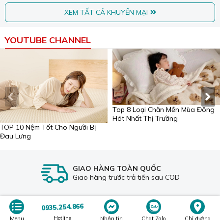
XEM TẤT CẢ KHUYẾN MẠI
YOUTUBE CHANNEL
Top 8 Loại Chăn Mền Mùa Đông
Hót Nhất Thị Trường
TOP 10 Nệm Tốt Cho Người Bị
Đau Lưng
GIAO HÀNG TOÀN QUỐC
Giao hàng trước trả tiền sau COD
CÔNG TY TNHH SX-TM-DV SƯƠNG TUYẾT
0935.254.866
Hotline
Showroom 1:
80 Nguyễn Tri Phương, P. Thanh Khê, TP. Đà Nẵng
Menu
Nhắn tin
Chat Zalo
Chỉ đường