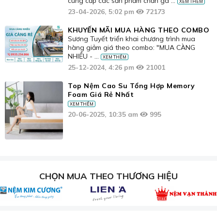
cung cấp các sản phẩm chăn ga ...
XEM THÊM
23-04-2026, 5:02 pm
72173
KHUYẾN MÃI MUA HÀNG THEO COMBO
Sương Tuyết triển khai chương trình mua
hàng giảm giá theo combo: "MUA CÀNG
NHIỀU - ...
XEM THÊM
25-12-2024, 4:26 pm
21001
Top Nệm Cao Su Tổng Hợp Memory
Foam Giá Rẻ Nhất
XEM THÊM
20-06-2025, 10:35 am
995
CHỌN MUA THEO THƯƠNG HIỆU