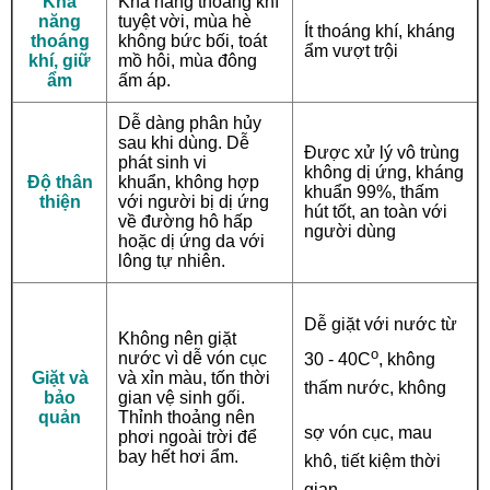
Khả
Khả năng thoáng khí
năng
tuyệt vời, mùa hè
Ít thoáng khí, kháng
thoáng
không bức bối, toát
ẩm vượt trội
khí, giữ
mồ hôi, mùa đông
ẩm
ấm áp.
Dễ dàng phân hủy
sau khi dùng. Dễ
Được xử lý vô trùng
phát sinh vi
không dị ứng, kháng
Độ thân
khuẩn, không hợp
khuẩn 99%, thấm
thiện
với người bị dị ứng
hút tốt, an toàn với
về đường hô hấp
người dùng
hoặc dị ứng da với
lông tự nhiên.
Dễ giặt với nước từ
Không nên giặt
o
nước vì dễ vón cục
30 - 40C
, không
Giặt và
và xỉn màu, tốn thời
thấm nước, không
bảo
gian vệ sinh gối.
quản
Thỉnh thoảng nên
sợ vón cục, mau
phơi ngoài trời để
bay hết hơi ẩm.
khô, tiết kiệm thời
gian